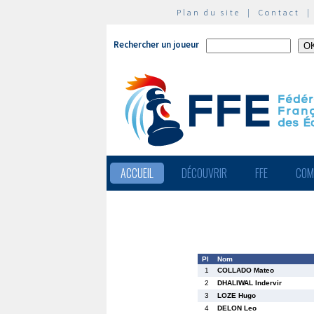
Plan du site
|
Contact
Rechercher un joueur
ACCUEIL
DÉCOUVRIR
FFE
COM
Pl
Nom
1
COLLADO Mateo
2
DHALIWAL Indervir
3
LOZE Hugo
4
DELON Leo