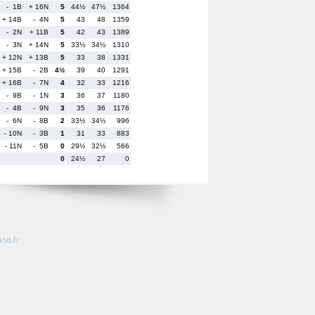
- 1B
+ 16N
5
44½
47½
1364
+ 14B
- 4N
5
43
48
1359
- 2N
+ 11B
5
42
43
1389
- 3N
+ 14N
5
33½
34½
1310
+ 12N
+ 13B
5
33
38
1331
+ 15B
- 2B
4½
39
40
1291
+ 16B
- 7N
4
32
33
1216
- 9B
- 1N
3
36
37
1180
- 4B
- 9N
3
35
36
1176
- 6N
- 8B
2
33½
34½
996
- 10N
- 3B
1
31
33
883
- 11N
- 5B
0
29½
32½
566
0
24½
27
0
so.fr