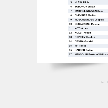
5
KLEIN Alicia
6
TODOROV Julian
7
ZWICKEL NGUYEN Sam
8
CHEVRIER Mathis
9
MOSCHENROSS Leopold
10
DESJARDINS Maxime
11
YOTLA Leo
12
KOLB Thybau
13
KOPTIEV Hordiei
14
CESTIA Gabriel
15
MA Timeo
16
HAUSER Gabin
17
MANSOURI BAYALAN Milhan
tél :