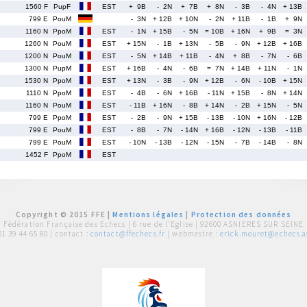
1560 F
PupF
EST
+ 9B
- 2N
+ 7B
+ 8N
- 3B
- 4N
+ 13B
799 E
PouM
- 3N
+ 12B
+ 10N
- 2N
+ 11B
- 1B
+ 9N
1160 N
PpoM
EST
- 1N
+ 15B
- 5N
= 10B
+ 16N
+ 9B
= 3N
1260 N
PouM
EST
+ 15N
- 1B
+ 13N
- 5B
- 9N
+ 12B
+ 16B
1200 N
PouM
EST
- 5N
+ 14B
+ 11B
- 4N
+ 8B
- 7N
- 6B
1300 N
PupM
EST
+ 16B
- 4N
- 6B
= 7N
+ 14B
+ 11N
- 1N
1530 N
PpoM
EST
+ 13N
- 3B
- 9N
+ 12B
- 6N
- 10B
+ 15N
1110 N
PpoM
EST
- 4B
- 6N
+ 16B
- 11N
+ 15B
- 8N
+ 14N
1160 N
PouM
EST
- 11B
+ 16N
- 8B
+ 14N
- 2B
+ 15N
- 5N
799 E
PpoM
EST
- 2B
- 9N
+ 15B
- 13B
- 10N
+ 16N
- 12B
799 E
PouM
EST
- 8B
- 7N
- 14N
+ 16B
- 12N
- 13B
- 11B
799 E
PouM
EST
- 10N
- 13B
- 12N
- 15N
- 7B
- 14B
- 8N
1452 F
PpoM
EST
Copyright © 2015 FFE |
Mentions légales
|
Protection des données
Fédération Française des Echecs |
6 rue de l'Eglise | 92600 ASNIERES SUR SEINE
01 39 44 65 80
| contact :
contact@ffechecs.fr
| webmestre :
erick.mouret@echecs.as