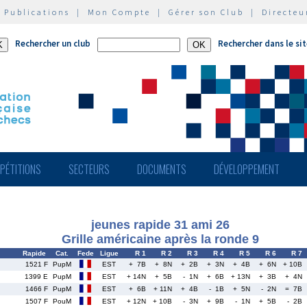
|
Publications
|
Mon Compte
|
Gérer son Club
|
Directeu
Rechercher un club
Rechercher dans le si
PÉTITIONS
SECTEURS
DOCUMENTS
DÉVELOPPEMENT
jeunes rapide 31 ami 26
Grille américaine après la ronde 9
Rapide
Cat.
Fede
Ligue
R 1
R 2
R 3
R 4
R 5
R 6
R 7
1521 F
PupM
EST
+ 7B
+ 8N
+ 2B
+ 3N
+ 4B
+ 6N
+ 10B
1399 E
PupM
EST
+ 14N
+ 5B
- 1N
+ 6B
+ 13N
+ 3B
+ 4N
1466 F
PupM
EST
+ 6B
+ 11N
+ 4B
- 1B
+ 5N
- 2N
= 7B
1507 F
PouM
EST
+ 12N
+ 10B
- 3N
+ 9B
- 1N
+ 5B
- 2B