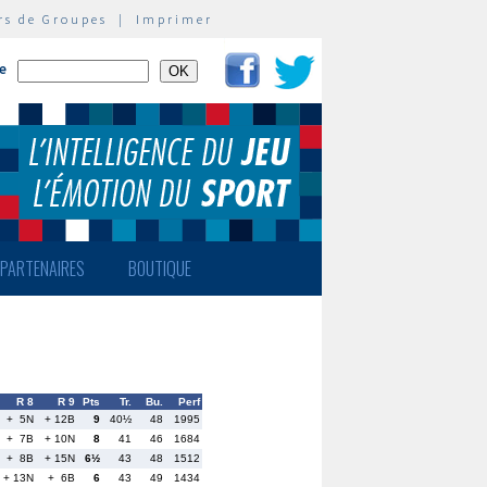
rs de Groupes
|
Imprimer
te
PARTENAIRES
BOUTIQUE
R 8
R 9
Pts
Tr.
Bu.
Perf
+ 5N
+ 12B
9
40½
48
1995
+ 7B
+ 10N
8
41
46
1684
+ 8B
+ 15N
6½
43
48
1512
+ 13N
+ 6B
6
43
49
1434