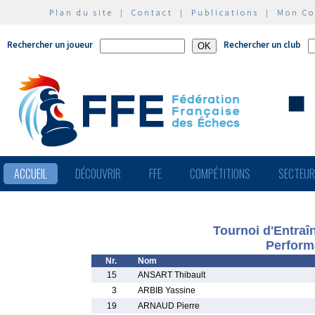
Plan du site
|
Contact
|
Publications
|
Mon C
Rechercher un joueur
Rechercher un club
ACCUEIL
DÉCOUVRIR
FFE
COMPÉTITIONS
SECTEU
Tournoi d'Entra
Perform
Nr.
Nom
15
ANSART Thibault
3
ARBIB Yassine
19
ARNAUD Pierre