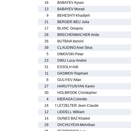
16
BABAYEV Ayxan
13
BABAYEV Murad
9
BEHESHTI Khadijeh
21
BERGER-BEU Julia
17
BLANC Gregory
28
BRECHENMACHER Anita
26
BUTBAIA Ilarioni
39
CLAUDINO Ariel Silva
5
DIMOVSKI Petar
23
DINU Luca-Andrei
31
ESSOLH Adil
11
GASIMOV Raphael
6
GULIYEV Altan
27
HARUTYUNYAN Karen
30
HOLBROOK Christopher
4
KIERAGA Corentin
24
f
LETZELTER Jean-Claude
12
LIDDELL William
14
OUNES BAZ Khaled
29
OVCHUYEVA Mehriban