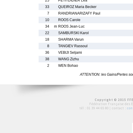
25
PETITDIDIER Lea
33
QUEIROZ Maria Becker
7
RANDRIANARIZAFY Paul
10
ROOS Carole
34
m
ROOS Jean-Luc
22
SAMBURSKI Karol
18
SHARMA Varun
8
TANGIEV Rassoul
36
VEBIJI Seljami
38
WANG Zizhu
2
WEN Bohao
ATTENTION: les Gains/Pertes sont
Copyright © 2015 FFE
Fédération Française des 
tél :
01 39 44 65 80
| contact :
con