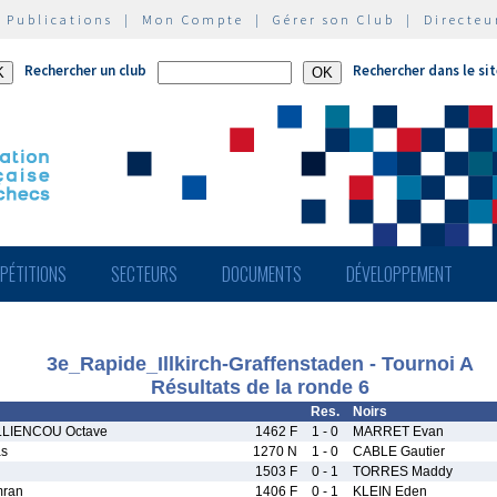
|
Publications
|
Mon Compte
|
Gérer son Club
|
Directeu
Rechercher un club
Rechercher dans le si
PÉTITIONS
SECTEURS
DOCUMENTS
DÉVELOPPEMENT
3e_Rapide_Illkirch-Graffenstaden - Tournoi A
Résultats de la ronde 6
Res.
Noirs
LLIENCOU Octave
1462 F
1 - 0
MARRET Evan
s
1270 N
1 - 0
CABLE Gautier
1503 F
0 - 1
TORRES Maddy
ran
1406 F
0 - 1
KLEIN Eden