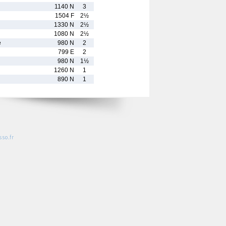
1140 N
3
1504 F
2½
n
1330 N
2½
1080 N
2½
e
980 N
2
799 E
2
980 N
1½
1260 N
1
890 N
1
so.fr