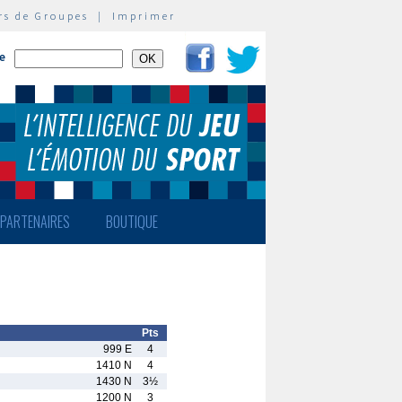
rs de Groupes
|
Imprimer
te
PARTENAIRES
BOUTIQUE
Pts
999 E
4
1410 N
4
1430 N
3½
1200 N
3