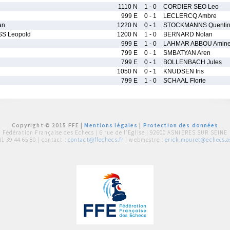
1110 N
1 - 0
CORDIER SEO Leo
999 E
0 - 1
LECLERCQ Ambre
an
1220 N
0 - 1
STOCKMANNS Quenti
 Leopold
1200 N
1 - 0
BERNARD Nolan
999 E
1 - 0
LAHMAR ABBOU Amin
799 E
0 - 1
SMBATYAN Aren
799 E
0 - 1
BOLLENBACH Jules
1050 N
0 - 1
KNUDSEN Iris
799 E
1 - 0
SCHAAL Florie
Copyright © 2015 FFE |
Mentions légales
|
Protection des données
Fédération Française des Echecs |
6 rue de l'Eglise | 92600 ASNIERES SUR SEINE
01 39 44 65 80
| contact :
contact@ffechecs.fr
| webmestre :
erick.mouret@echecs.as