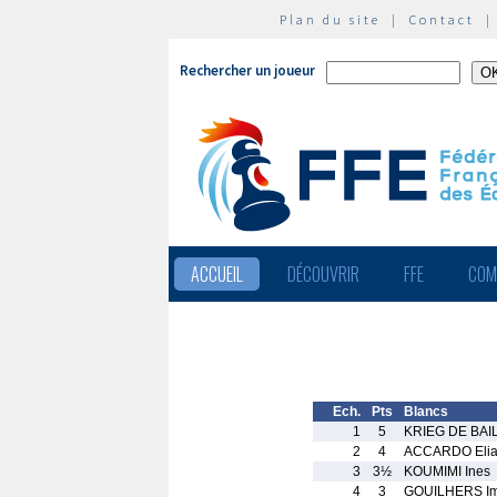
Plan du site
|
Contact
Rechercher un joueur
ACCUEIL
DÉCOUVRIR
FFE
COM
Ech.
Pts
Blancs
1
5
KRIEG DE BAI
2
4
ACCARDO Elia
3
3½
KOUMIMI Ines
4
3
GOUILHERS Im