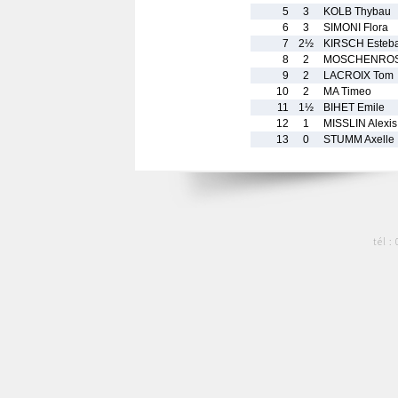
5
3
KOLB Thybau
6
3
SIMONI Flora
7
2½
KIRSCH Esteb
8
2
MOSCHENROSS
9
2
LACROIX Tom
10
2
MA Timeo
11
1½
BIHET Emile
12
1
MISSLIN Alexis
13
0
STUMM Axelle
tél :