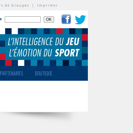
rs de Groupes
|
Imprimer
te
PARTENAIRES
BOUTIQUE