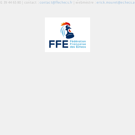
01 39 44 65 80
| contact :
contact@ffechecs.fr
| webmestre :
erick.mouret@echecs.as