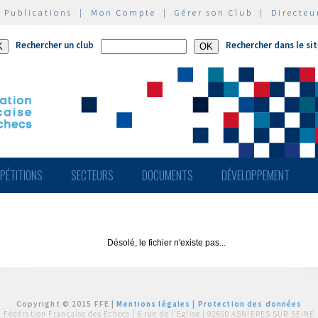
|
Publications
|
Mon Compte
|
Gérer son Club
|
Directeu
Rechercher un club
Rechercher dans le si
PÉTITIONS
SECTEURS
DOCUMENTS
DÉVELOPPEMENT
Désolé, le fichier n'existe pas...
Copyright © 2015 FFE |
Mentions légales
|
Protection des données
Fédération Française des Echecs |
6 rue de l'Eglise | 92600 ASNIERES SUR SEINE