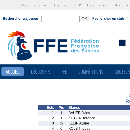
Plan du site
|
Contact
|
Publications
|
Mon C
Rechercher un joueur
Rechercher un club
ACCUEIL
DÉCOUVRIR
FFE
COMPÉTITIONS
SECTEU
R
Ech.
Pts
Blancs
1
1
BAUER Jules
2
1
KIEGER Terence
3
½
KLEIN Ayline
4
0
KOLB Thybau