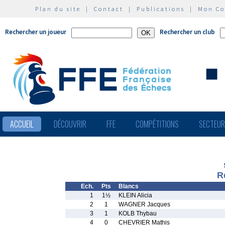
Plan du site
|
Contact
|
Publications
|
Mon C
Rechercher un joueur
Rechercher un club
ACCUEIL
DÉCOUVRIR
FFE
COMPÉTITIONS
SECTEU
R
Ech.
Pts
Blancs
1
1½
KLEIN Alicia
2
1
WAGNER Jacques
3
1
KOLB Thybau
4
0
CHEVRIER Mathis