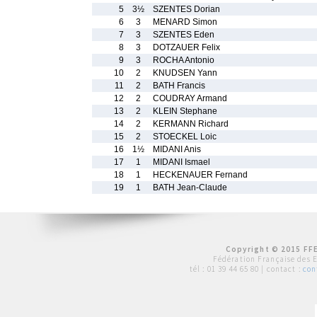
5
3½
SZENTES Dorian
6
3
MENARD Simon
7
3
SZENTES Eden
8
3
DOTZAUER Felix
9
3
ROCHA Antonio
10
2
KNUDSEN Yann
11
2
BATH Francis
12
2
COUDRAY Armand
13
2
KLEIN Stephane
14
2
KERMANN Richard
15
2
STOECKEL Loic
16
1½
MIDANI Anis
17
1
MIDANI Ismael
18
1
HECKENAUER Fernand
19
1
BATH Jean-Claude
Copyright © 2015 FFE
Fédération Française des 
tél :
01 39 44 65 80
| contact :
con