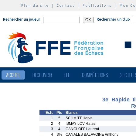
Plan du site
|
Contact
|
Publications
|
Mon C
Rechercher un joueur
Rechercher un club
ACCUEIL
DÉCOUVRIR
FFE
COMPÉTITIONS
SECTEU
3e_Rapide_Il
R
Ech.
Pts
Blancs
1
5
SCHMITT Herve
2
4
ISMAYILOV Rafael
3
4
GANGLOFF Laurent
4
3½
CANALES BALAVOINE Anthony