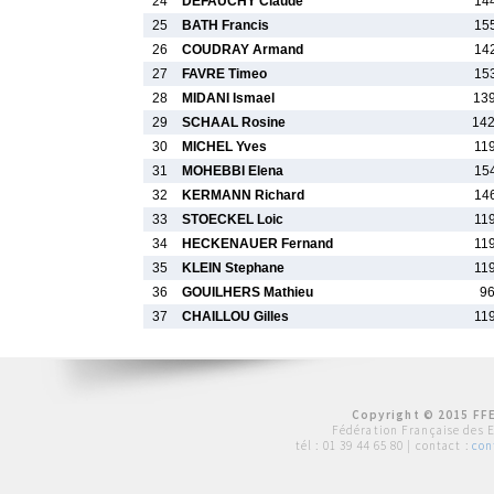
24
DEFAUCHY Claude
14
25
BATH Francis
15
26
COUDRAY Armand
14
27
FAVRE Timeo
15
28
MIDANI Ismael
13
29
SCHAAL Rosine
142
30
MICHEL Yves
11
31
MOHEBBI Elena
15
32
KERMANN Richard
14
33
STOECKEL Loic
11
34
HECKENAUER Fernand
11
35
KLEIN Stephane
11
36
GOUILHERS Mathieu
9
37
CHAILLOU Gilles
11
Copyright © 2015 FFE
Fédération Française des 
tél :
01 39 44 65 80
| contact :
con