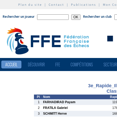
Plan du site
|
Contact
|
Publications
|
Mon C
Rechercher un joueur
Rechercher un club
ACCUEIL
DÉCOUVRIR
FFE
COMPÉTITIONS
SECTEU
3e_Rapide_Il
Clas
Pl
Nom
Rapi
1
FARHADIRAD Payam
11
2
FRATILA Gabriel
17
3
SCHMITT Herve
16