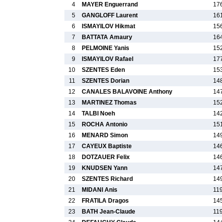
4
MAYER Enguerrand
17
5
GANGLOFF Laurent
16
6
ISMAYILOV Hikmat
15
7
BATTATA Amaury
16
8
PELMOINE Yanis
15
9
ISMAYILOV Rafael
17
10
SZENTES Eden
15
11
SZENTES Dorian
14
12
CANALES BALAVOINE Anthony
14
13
MARTINEZ Thomas
15
14
TALBI Noeh
14
15
ROCHA Antonio
15
16
MENARD Simon
14
17
CAYEUX Baptiste
14
18
DOTZAUER Felix
14
19
KNUDSEN Yann
14
20
SZENTES Richard
14
21
MIDANI Anis
11
22
FRATILA Dragos
14
23
BATH Jean-Claude
11