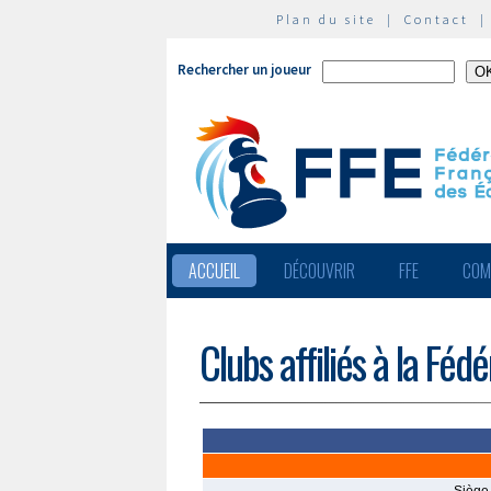
Plan du site
|
Contact
Rechercher un joueur
ACCUEIL
DÉCOUVRIR
FFE
COM
Clubs affiliés à la Féd