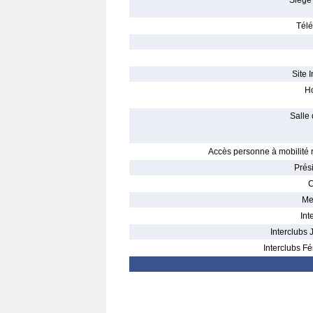
Siège 
Télé
Site I
Ho
Salle 
Accès personne à mobilité r
Prés
C
Me
Int
Interclubs 
Interclubs Fé