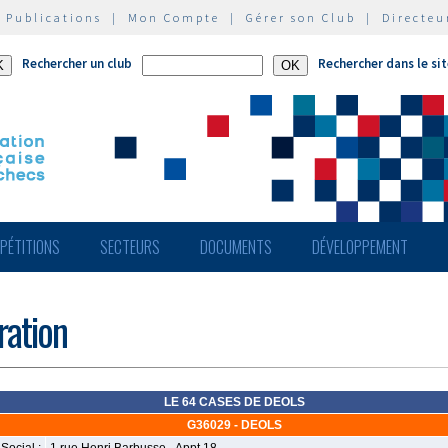
|
Publications
|
Mon Compte
|
Gérer son Club
|
Directeu
Rechercher un club
Rechercher dans le si
PÉTITIONS
SECTEURS
DOCUMENTS
DÉVELOPPEMENT
ération
LE 64 CASES DE DEOLS
G36029 - DEOLS