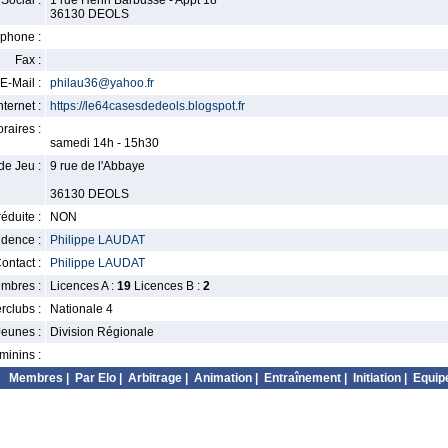
Social :
1 rue Henri Barbusse - Appt 18
36130 DEOLS
phone :
Fax :
E-Mail :
philau36@yahoo.fr
nternet :
https://le64casesdedeols.blogspot.fr
raires :
samedi 14h - 15h30
de Jeu :
9 rue de l'Abbaye
36130 DEOLS
éduite :
NON
idence :
Philippe LAUDAT
ontact :
Philippe LAUDAT
mbres :
Licences A :
19
Licences B :
2
erclubs :
Nationale 4
Jeunes :
Division Régionale
minins :
Membres
|
Par Elo
|
Arbitrage
|
Animation
|
Entraînement
|
Initiation
|
Equip