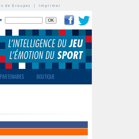
rs de Groupes
|
Imprimer
te
PARTENAIRES
BOUTIQUE