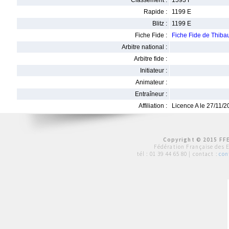
Classement :
1593 F
Rapide :
1199 E
Blitz :
1199 E
Fiche Fide :
Fiche Fide de Thib
Arbitre national :
Arbitre fide :
Initiateur :
Animateur :
Entraîneur :
Affiliation :
Licence A le 27/11/
Copyright © 2015 FFE
Fédération Française des 
tél :
01 39 44 65 80
| contact :
con