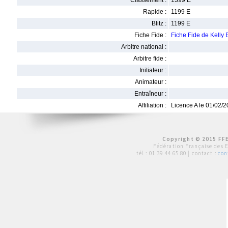
Classement :
1399 E
Rapide :
1199 E
Blitz :
1199 E
Fiche Fide :
Fiche Fide de Kell
Arbitre national :
Arbitre fide :
Initiateur :
Animateur :
Entraîneur :
Affiliation :
Licence A le 01/02/
Copyright © 2015 FFE
Fédération Française des 
tél :
01 39 44 65 80
| contact :
con