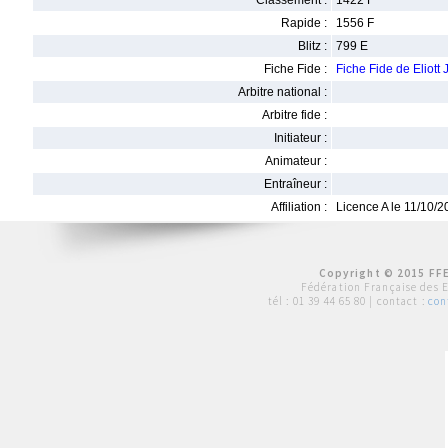
Classement :
1422 F
Rapide :
1556 F
Blitz :
799 E
Fiche Fide :
Fiche Fide de Eliot
Arbitre national :
Arbitre fide :
Initiateur :
Animateur :
Entraîneur :
Affiliation :
Licence A le 11/10/
Copyright © 2015 FFE
Fédération Française des 
tél :
01 39 44 65 80
| contact :
con