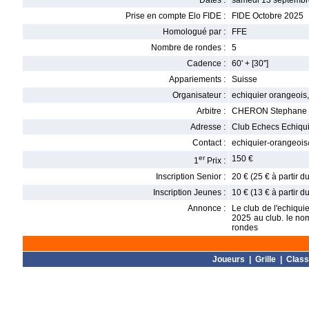
Dates :
samedi 13 septembr
Prise en compte Elo FIDE :
FIDE Octobre 2025
Homologué par :
FFE
Nombre de rondes :
5
Cadence :
60' + [30'']
Appariements :
Suisse
Organisateur :
echiquier orangeois,
Arbitre :
CHERON Stephane
Adresse :
Club Echecs Echiqui
Contact :
echiquier-orangeois
er
150 €
1
Prix :
Inscription Senior :
20 € (25 € à partir 
Inscription Jeunes :
10 € (13 € à partir 
Annonce :
Le club de l'echiqu
2025 au club. le nom
rondes
Joueurs
|
Grille
|
Clas