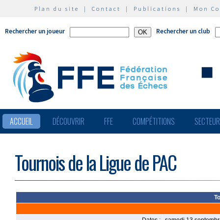
Plan du site
|
Contact
|
Publications
|
Mon C
Rechercher un joueur
Rechercher un club
ACCUEIL
DÉCOUVRIR
FFE
COMPÉTITIONS
SECTEU
Tournois de la Ligue de PAC
To