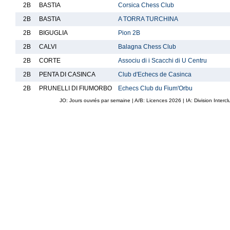
2B
BASTIA
Corsica Chess Club
2B
BASTIA
A TORRA TURCHINA
2B
BIGUGLIA
Pion 2B
2B
CALVI
Balagna Chess Club
2B
CORTE
Associu di i Scacchi di U Centru
2B
PENTA DI CASINCA
Club d'Echecs de Casinca
2B
PRUNELLI DI FIUMORBO
Echecs Club du Fium'Orbu
JO: Jours ouvrés par semaine | A/B: Licences
2026
| IA: Division Interc