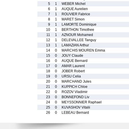
5
1
WEBER Michel
6
1
AUQUE Aurelien
7
1
ROUVIER Fabrice
8
1
MARET Simon
9
1
LAMORTE Dominique
10
1
BERTHON Timothee
11
1
AZNOUR Mohamed
12
1
DELEVALLEE Tanguy
13
1
LAMAZIAN Arthur
14
0
MARCHIS MOUREN Emma
15
0
JOUY Claude
16
0
AUQUE Bernard
17
0
AMAR Laurent
18
0
JOBER Robert
19
0
URSU Celia
20
0
MARCHAND Jules
21
0
KUPPICH Chloe
22
0
ROZOV Vladimir
23
0
BONNEFOND Liv
24
0
MEYSSONNIER Raphael
25
0
KUVASHOV Vitalii
26
0
LEBEAU Bernard