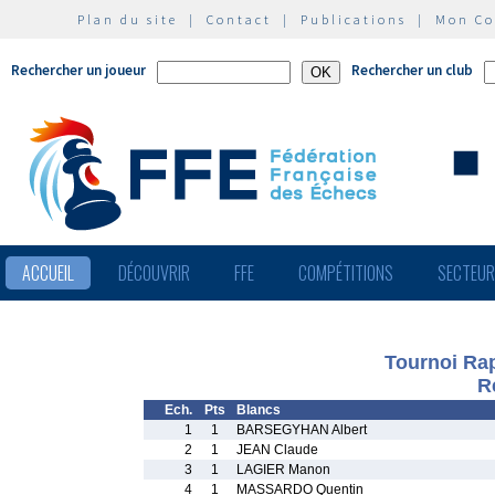
Plan du site
|
Contact
|
Publications
|
Mon C
Rechercher un joueur
Rechercher un club
ACCUEIL
DÉCOUVRIR
FFE
COMPÉTITIONS
SECTEU
Tournoi Rap
R
Ech.
Pts
Blancs
1
1
BARSEGYHAN Albert
2
1
JEAN Claude
3
1
LAGIER Manon
4
1
MASSARDO Quentin