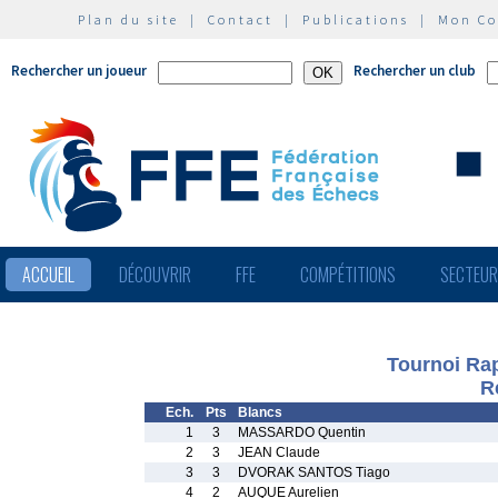
Plan du site
|
Contact
|
Publications
|
Mon C
Rechercher un joueur
Rechercher un club
ACCUEIL
DÉCOUVRIR
FFE
COMPÉTITIONS
SECTEU
Tournoi Rap
R
Ech.
Pts
Blancs
1
3
MASSARDO Quentin
2
3
JEAN Claude
3
3
DVORAK SANTOS Tiago
4
2
AUQUE Aurelien