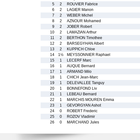
5
2
ROUVIER Fabrice
6
2
LAGIER Manon
7
2
WEBER Michel
8
2
AZNOUR Mohamed
9
2
JOBER Robert
10
2
LAMAZIAN Arthur
11
2
BERTHON Timothee
12
2
BARSEGYHAN Albert
13
2
KUPPICH Chloe
14
1½
MEYSSONNIER Raphael
15
1
LECERF Marc
16
1
AUQUE Bernard
17
1
ARMAND Milo
18
1
CHICH Jean-Marc
19
1
DELEVALLEE Tanguy
20
1
BONNEFOND Liv
21
1
LEBEAU Bernard
22
1
MARCHIS MOUREN Emma
23
1
GEVORGYAN Ashot
24
0
ROBERT Frederic
25
0
ROZOV Vladimir
26
0
MARCHAND Jules