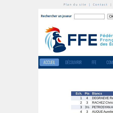
Plan du site
|
Contact
Rechercher un joueur
ACCUEIL
DÉCOUVRIR
FFE
COM
Ech.
Pts
Blancs
1
4
DEGRAEVE R
2
3
RACHEZ Chris
3
3½
PETROSYAN A
4
3
AUQUE Aureli