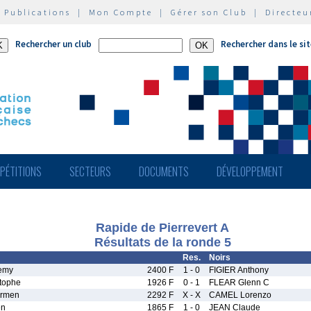
|
Publications
|
Mon Compte
|
Gérer son Club
|
Directeu
Rechercher un club
Rechercher dans le si
PÉTITIONS
SECTEURS
DOCUMENTS
DÉVELOPPEMENT
Rapide de Pierrevert A
Résultats de la ronde 5
Res.
Noirs
emy
2400 F
1 - 0
FIGIER Anthony
tophe
1926 F
0 - 1
FLEAR Glenn C
rmen
2292 F
X - X
CAMEL Lorenzo
en
1865 F
1 - 0
JEAN Claude