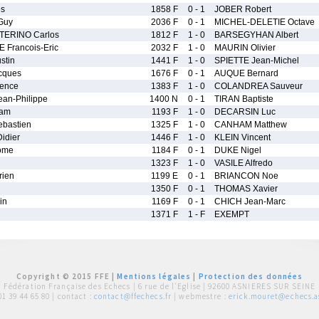
es
1858 F
0 - 1
JOBER Robert
Guy
2036 F
0 - 1
MICHEL-DELETIE Octave
ERINO Carlos
1812 F
1 - 0
BARSEGYHAN Albert
Francois-Eric
2032 F
1 - 0
MAURIN Olivier
stin
1441 F
1 - 0
SPIETTE Jean-Michel
cques
1676 F
0 - 1
AUQUE Bernard
ence
1383 F
1 - 0
COLANDREA Sauveur
an-Philippe
1400 N
0 - 1
TIRAN Baptiste
am
1193 F
1 - 0
DECARSIN Luc
bastien
1325 F
1 - 0
CANHAM Matthew
idier
1446 F
1 - 0
KLEIN Vincent
ome
1184 F
0 - 1
DUKE Nigel
1323 F
1 - 0
VASILE Alfredo
ien
1199 E
0 - 1
BRIANCON Noe
1350 F
0 - 1
THOMAS Xavier
in
1169 F
0 - 1
CHICH Jean-Marc
1371 F
1 - F
EXEMPT
Copyright © 2015 FFE |
Mentions légales
|
Protection des données
Fédération Française des Echecs |
6 rue de l'Eglise | 92600 ASNIERES SUR SEINE
01 39 44 65 80
| contact :
contact@ffechecs.fr
| webmestre :
erick.mouret@echecs.as