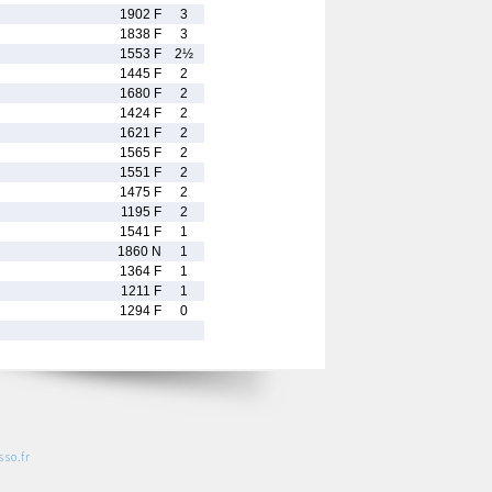
1902 F
3
1838 F
3
1553 F
2½
1445 F
2
1680 F
2
1424 F
2
1621 F
2
1565 F
2
1551 F
2
1475 F
2
1195 F
2
1541 F
1
1860 N
1
1364 F
1
1211 F
1
1294 F
0
so.fr