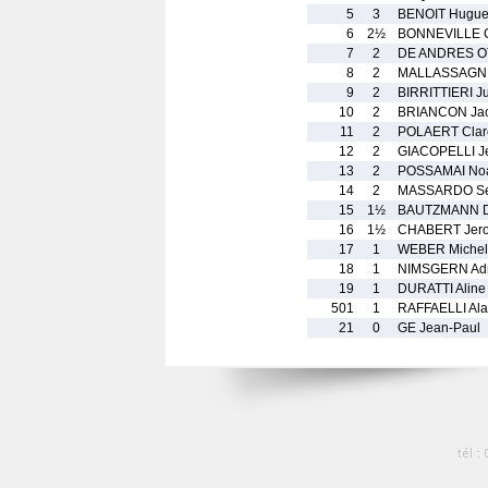
5
3
BENOIT Hugu
6
2½
BONNEVILLE 
7
2
DE ANDRES OT
8
2
MALLASSAGNE 
9
2
BIRRITTIERI Ju
10
2
BRIANCON Ja
11
2
POLAERT Clar
12
2
GIACOPELLI Je
13
2
POSSAMAI No
14
2
MASSARDO Se
15
1½
BAUTZMANN D
16
1½
CHABERT Jer
17
1
WEBER Michel
18
1
NIMSGERN Adr
19
1
DURATTI Aline
501
1
RAFFAELLI Ala
21
0
GE Jean-Paul
tél :