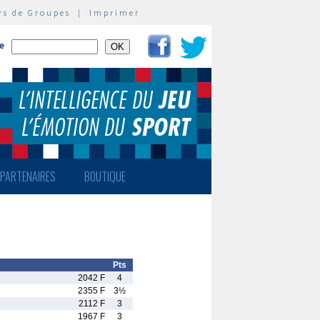
rs de Groupes
|
Imprimer
te
PARTENAIRES
BOUTIQUE
Pts
2042 F
4
2355 F
3½
2112 F
3
1967 F
3