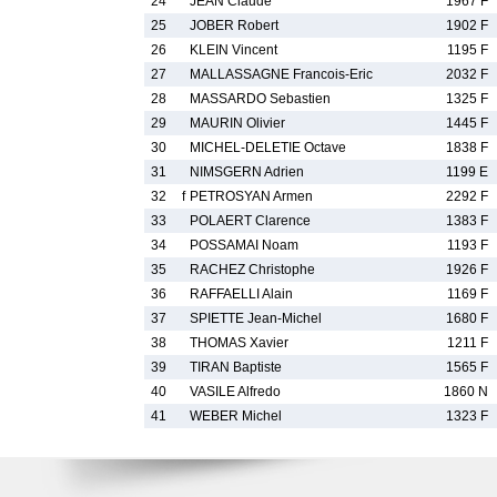
24
JEAN Claude
1967 F
25
JOBER Robert
1902 F
26
KLEIN Vincent
1195 F
27
MALLASSAGNE Francois-Eric
2032 F
28
MASSARDO Sebastien
1325 F
29
MAURIN Olivier
1445 F
30
MICHEL-DELETIE Octave
1838 F
31
NIMSGERN Adrien
1199 E
32
f
PETROSYAN Armen
2292 F
33
POLAERT Clarence
1383 F
34
POSSAMAI Noam
1193 F
35
RACHEZ Christophe
1926 F
36
RAFFAELLI Alain
1169 F
37
SPIETTE Jean-Michel
1680 F
38
THOMAS Xavier
1211 F
39
TIRAN Baptiste
1565 F
40
VASILE Alfredo
1860 N
41
WEBER Michel
1323 F