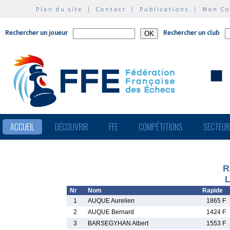
Plan du site
|
Contact
|
Publications
|
Mon C
Rechercher un joueur
Rechercher un club
ACCUEIL
DÉCOUVRIR
FFE
COMPÉTITIONS
SECTEU
R
L
Nr
Nom
Rapide
1
AUQUE Aurelien
1865 F
2
AUQUE Bernard
1424 F
3
BARSEGYHAN Albert
1553 F