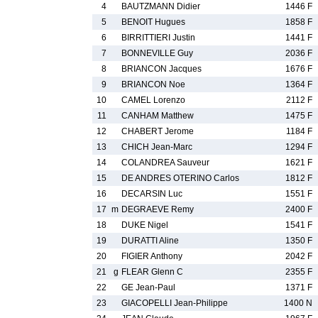
4
BAUTZMANN Didier
1446 F
5
BENOIT Hugues
1858 F
6
BIRRITTIERI Justin
1441 F
7
BONNEVILLE Guy
2036 F
8
BRIANCON Jacques
1676 F
9
BRIANCON Noe
1364 F
10
CAMEL Lorenzo
2112 F
11
CANHAM Matthew
1475 F
12
CHABERT Jerome
1184 F
13
CHICH Jean-Marc
1294 F
14
COLANDREA Sauveur
1621 F
15
DE ANDRES OTERINO Carlos
1812 F
16
DECARSIN Luc
1551 F
17
m
DEGRAEVE Remy
2400 F
18
DUKE Nigel
1541 F
19
DURATTI Aline
1350 F
20
FIGIER Anthony
2042 F
21
g
FLEAR Glenn C
2355 F
22
GE Jean-Paul
1371 F
23
GIACOPELLI Jean-Philippe
1400 N