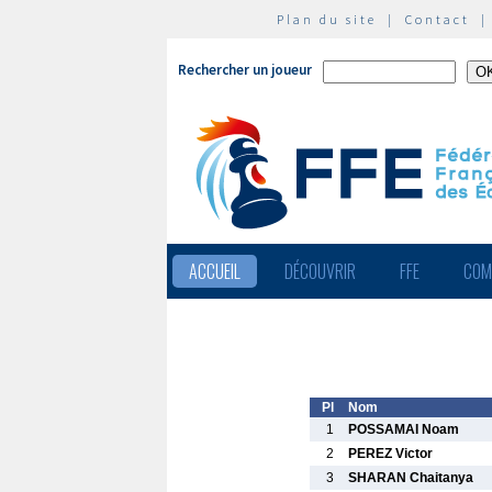
Plan du site
|
Contact
Rechercher un joueur
ACCUEIL
DÉCOUVRIR
FFE
COM
Pl
Nom
1
POSSAMAI Noam
2
PEREZ Victor
3
SHARAN Chaitanya