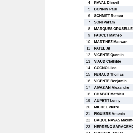
4
RAVAL Dhruvil
5
BONNIN Paul
6
SCHMITT Romeo
7
SONI Param
8
MARQUES GRUSELLE 
9
FAUCET Matheo
10
MARTINEZ Maewan
11
PATEL Jil
12
VICENTE Quentin
13
VIAUD Clothilde
14
COGNO Liloo
15
FERAUD Thomas
16
VICENTE Benjamin
17
AIVAZIAN Alexandre
18
CHABOT Mathieu
19
AUPETIT Lenny
20
MICHEL Pierre
21
FIGUIERE Antonin
22
BAQUE NAVAS Maxim
23
HERRENO SARACEMO 