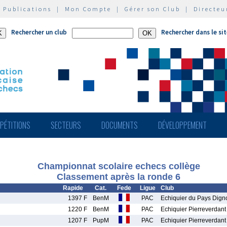
|
Publications
|
Mon Compte
|
Gérer son Club
|
Directeu
Rechercher un club
Rechercher dans le si
PÉTITIONS
SECTEURS
DOCUMENTS
DÉVELOPPEMENT
Championnat scolaire echecs collège
Classement après la ronde 6
Rapide
Cat.
Fede
Ligue
Club
1397 F
BenM
PAC
Echiquier du Pays Dign
1220 F
BenM
PAC
Echiquier Pierreverdant
1207 F
PupM
PAC
Echiquier Pierreverdant