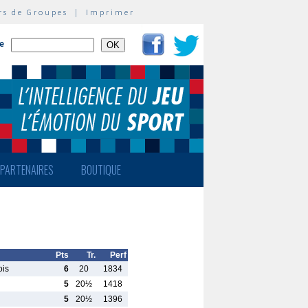
rs de Groupes
|
Imprimer
te
PARTENAIRES
BOUTIQUE
Pts
Tr.
Perf
ois
6
20
1834
5
20½
1418
5
20½
1396