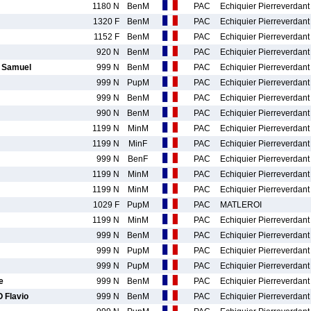
1180 N
BenM
PAC
Echiquier Pierreverdant
1320 F
BenM
PAC
Echiquier Pierreverdant
1152 F
BenM
PAC
Echiquier Pierreverdant
920 N
BenM
PAC
Echiquier Pierreverdant
Samuel
999 N
BenM
PAC
Echiquier Pierreverdant
999 N
PupM
PAC
Echiquier Pierreverdant
999 N
BenM
PAC
Echiquier Pierreverdant
990 N
BenM
PAC
Echiquier Pierreverdant
1199 N
MinM
PAC
Echiquier Pierreverdant
1199 N
MinF
PAC
Echiquier Pierreverdant
999 N
BenF
PAC
Echiquier Pierreverdant
1199 N
MinM
PAC
Echiquier Pierreverdant
1199 N
MinM
PAC
Echiquier Pierreverdant
1029 F
PupM
PAC
MATLEROI
1199 N
MinM
PAC
Echiquier Pierreverdant
999 N
BenM
PAC
Echiquier Pierreverdant
999 N
PupM
PAC
Echiquier Pierreverdant
999 N
PupM
PAC
Echiquier Pierreverdant
e
999 N
BenM
PAC
Echiquier Pierreverdant
Flavio
999 N
BenM
PAC
Echiquier Pierreverdant