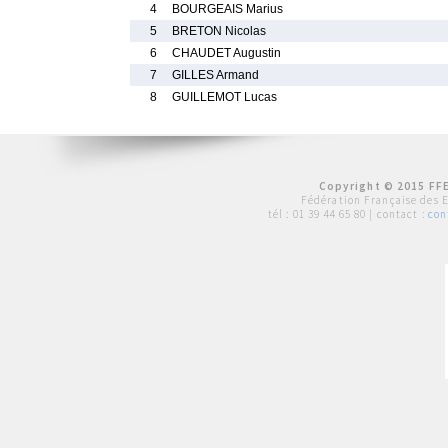
4
BOURGEAIS Marius
5
BRETON Nicolas
6
CHAUDET Augustin
7
GILLES Armand
8
GUILLEMOT Lucas
Copyright © 2015 FFE
Fédération Française des 
tél :
01 39 44 65 80
| contact :
con