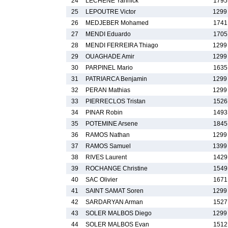
24
LECHENE Yannick
1795
25
LEPOUTRE Victor
1299
26
MEDJEBER Mohamed
1741
27
MENDI Eduardo
1705
28
MENDI FERREIRA Thiago
1299
29
OUAGHADE Amir
1299
30
PARPINEL Mario
1635
31
PATRIARCA Benjamin
1299
32
PERAN Mathias
1299
33
PIERRECLOS Tristan
1526
34
PINAR Robin
1493
35
POTEMINE Arsene
1845
36
RAMOS Nathan
1299
37
RAMOS Samuel
1399
38
RIVES Laurent
1429
39
ROCHANGE Christine
1549
40
SAC Olivier
1671
41
SAINT SAMAT Soren
1299
42
SARDARYAN Arman
1527
43
SOLER MALBOS Diego
1299
44
SOLER MALBOS Evan
1512