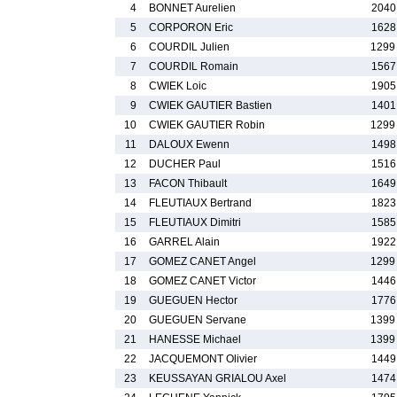
4
BONNET Aurelien
2040
5
CORPORON Eric
1628
6
COURDIL Julien
1299
7
COURDIL Romain
1567
8
CWIEK Loic
1905
9
CWIEK GAUTIER Bastien
1401
10
CWIEK GAUTIER Robin
1299
11
DALOUX Ewenn
1498
12
DUCHER Paul
1516
13
FACON Thibault
1649
14
FLEUTIAUX Bertrand
1823
15
FLEUTIAUX Dimitri
1585
16
GARREL Alain
1922
17
GOMEZ CANET Angel
1299
18
GOMEZ CANET Victor
1446
19
GUEGUEN Hector
1776
20
GUEGUEN Servane
1399
21
HANESSE Michael
1399
22
JACQUEMONT Olivier
1449
23
KEUSSAYAN GRIALOU Axel
1474