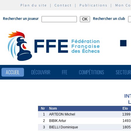
Plan du site
|
Contact
|
Publications
|
Mon C
Rechercher un joueur
Rechercher un club
ACCUEIL
DÉCOUVRIR
FFE
COMPÉTITIONS
SECTEU
IN
L
Nr
Nom
Elo
1
ARTEON Michel
1399
2
BIBIK Artur
1493
3
BIELLI Dominique
1805