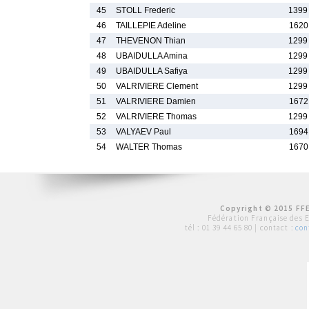
45
STOLL Frederic
1399
46
TAILLEPIE Adeline
1620
47
THEVENON Thian
1299
48
UBAIDULLA Amina
1299
49
UBAIDULLA Safiya
1299
50
VALRIVIERE Clement
1299
51
VALRIVIERE Damien
1672
52
VALRIVIERE Thomas
1299
53
VALYAEV Paul
1694
54
WALTER Thomas
1670
Copyright © 2015 FFE
Fédération Française des 
tél :
01 39 44 65 80
| contact :
con