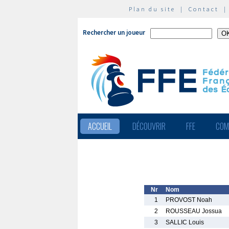
Plan du site
|
Contact
Rechercher un joueur
ACCUEIL
DÉCOUVRIR
FFE
COM
Nr
Nom
1
PROVOST Noah
2
ROUSSEAU Jossua
3
SALLIC Louis