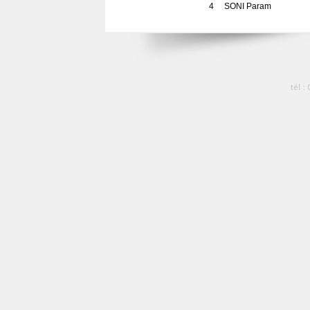
4
SONI Param
tél :