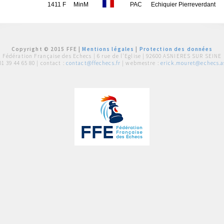
1411 F
MinM
PAC
Echiquier Pierreverdant
Copyright © 2015 FFE |
Mentions légales
|
Protection des données
Fédération Française des Echecs |
6 rue de l'Eglise | 92600 ASNIERES SUR SEINE
01 39 44 65 80
| contact :
contact@ffechecs.fr
| webmestre :
erick.mouret@echecs.as