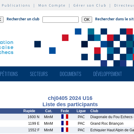
|
Publications
|
Mon Compte
|
Gérer son Club
|
Directeu
Rechercher un club
Rechercher dans le si
PÉTITIONS
SECTEURS
DOCUMENTS
DÉVELOPPEMENT
chj0405 2024 U16
Liste des participants
Rapide
Cat.
Fede
Ligue
Club
1600 N
MinM
PAC
Diagonale du Fou Echecs 
1199 E
MinM
PAC
Grand Roc Briançon
1552 F
MinM
PAC
Echiquier Haut Alpin de G