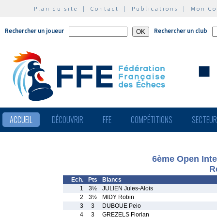
Plan du site
|
Contact
|
Publications
|
Mon C
Rechercher un joueur
Rechercher un club
ACCUEIL
DÉCOUVRIR
FFE
COMPÉTITIONS
SECTEU
6ème Open Inter
R
Ech.
Pts
Blancs
1
3½
JULIEN Jules-Alois
2
3½
MIDY Robin
3
3
DUBOUE Peio
4
3
GREZELS Florian