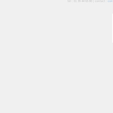
tél :
01 39 44 65 80
| contact :
con