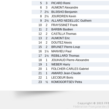
5
3
PICARD Remi
6
3
AUMONT Alexandre
7
2½
BUJISHO Benjamin
8
2½
JOURDREN Kevin
9
2½
ALLARD NEDELLEC Guilhem
10
2
FRAYSSINET Frank
11
2
BARBIN Bastien
12
2
CASTILLA Thomas
13
2
AUMONT Eric
14
2
DOUTEZ Alexis
15
2
BRUNET Pierre-Loup
16
1½
MANVIEU Paul
17
1½
REBILLARD Thomas
18
1
JOUHAUD Pierre-Alexandre
19
1
WEBER Harry
20
1
FOLCHER-CARLES Gabriel
21
1
AMIARD Jean-Claude
22
1
LECOEUR Boris
23
½
KOMOGORTSEV Petra
Copyright © 2015 FFE
Fédération Française des 