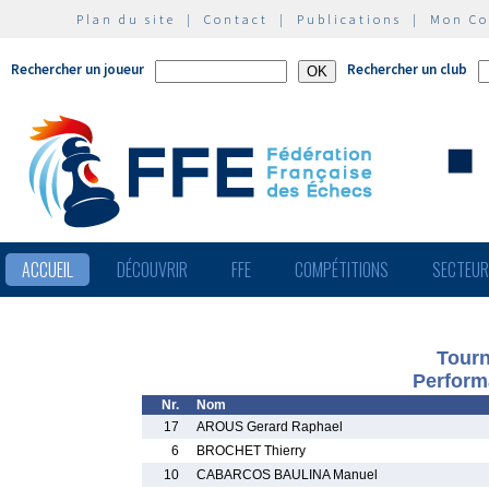
Plan du site
|
Contact
|
Publications
|
Mon C
Rechercher un joueur
Rechercher un club
ACCUEIL
DÉCOUVRIR
FFE
COMPÉTITIONS
SECTEU
Tourn
Perform
Nr.
Nom
17
AROUS Gerard Raphael
6
BROCHET Thierry
10
CABARCOS BAULINA Manuel