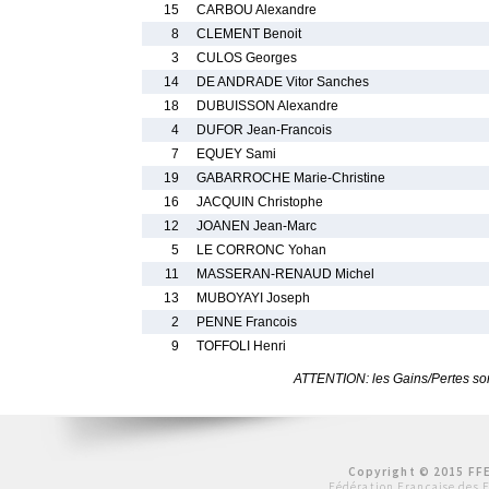
15
CARBOU Alexandre
8
CLEMENT Benoit
3
CULOS Georges
14
DE ANDRADE Vitor Sanches
18
DUBUISSON Alexandre
4
DUFOR Jean-Francois
7
EQUEY Sami
19
GABARROCHE Marie-Christine
16
JACQUIN Christophe
12
JOANEN Jean-Marc
5
LE CORRONC Yohan
11
MASSERAN-RENAUD Michel
13
MUBOYAYI Joseph
2
PENNE Francois
9
TOFFOLI Henri
ATTENTION: les Gains/Pertes sont
Copyright © 2015 FFE
Fédération Française des 