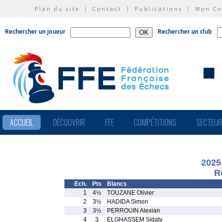
Plan du site
|
Contact
|
Publications
|
Mon C
Rechercher un joueur
Rechercher un club
ACCUEIL
DÉCOUVRIR
FFE
COMPÉTITIONS
SECTEU
2025
R
Ech.
Pts
Blancs
1
4½
TOUZANE Olivier
2
3½
HADIDA Simon
3
3½
PERROUIN Alexian
4
3
ELGHASSEM Sidaty