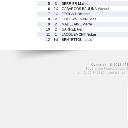
5
3
SERRIER Mathis
6
2½
CABARCOS BAULINA Manuel
7
2½
FESIGNY Oceane
8
2
CHOC-AVENTIN Silas
9
2
MADELAINE Pierre
10
2
GARREL Alain
11
1
JACQUEMONT Nolan
12
1½
BENYETTOU Louis
Copyright © 2015 FFE
Fédération Française des 
tél :
01 39 44 65 80
| contact :
con