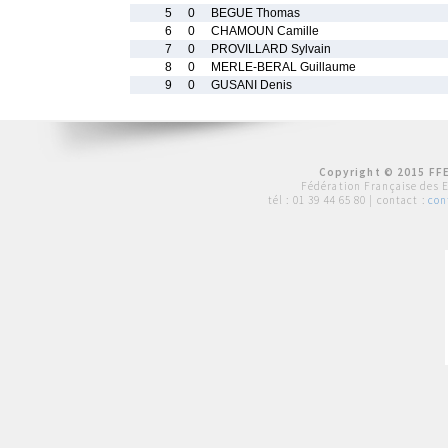
5
0
BEGUE Thomas
6
0
CHAMOUN Camille
7
0
PROVILLARD Sylvain
8
0
MERLE-BERAL Guillaume
9
0
GUSANI Denis
Copyright © 2015 FFE
Fédération Française des 
tél :
01 39 44 65 80
| contact :
con