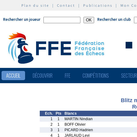
Plan du site
|
Contact
|
Publications
|
Mon C
Rechercher un joueur
Rechercher un club
ACCUEIL
DÉCOUVRIR
FFE
COMPÉTITIONS
SECTEU
Blitz
R
Ech.
Pts
Blancs
1
1
MARTIN Nindian
2
1
BOFF Olivier
3
1
PICARD Hadrien
4
1
JARLAUD Levi