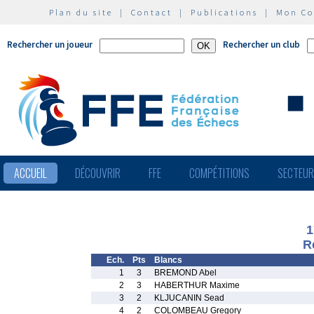
Plan du site
|
Contact
|
Publications
|
Mon C
Rechercher un joueur
Rechercher un club
ACCUEIL
DÉCOUVRIR
FFE
COMPÉTITIONS
SECTEU
1
R
Ech.
Pts
Blancs
1
3
BREMOND Abel
2
3
HABERTHUR Maxime
3
2
KLJUCANIN Sead
4
2
COLOMBEAU Gregory