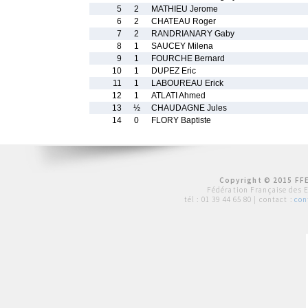
5
2
MATHIEU Jerome
6
2
CHATEAU Roger
7
2
RANDRIANARY Gaby
8
1
SAUCEY Milena
9
1
FOURCHE Bernard
10
1
DUPEZ Eric
11
1
LABOUREAU Erick
12
1
ATLATI Ahmed
13
½
CHAUDAGNE Jules
14
0
FLORY Baptiste
Copyright © 2015 FFE
Fédération Française des 
tél :
01 39 44 65 80
| contact :
con