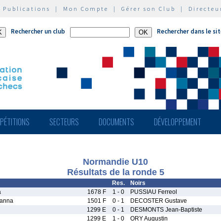
|
Publications
|
Mon Compte
|
Gérer son Club
|
Directeu
Rechercher un club
Rechercher dans le si
PÉTITIONS
SECTEURS
DOCUMENTS
DÉVELOPPEMENT
Normandie U10
Résultats de la ronde 5
Res.
Noirs
a
1678 F
1 - 0
PUSSIAU Ferreol
anna
1501 F
0 - 1
DECOSTER Gustave
1299 E
0 - 1
DESMONTS Jean-Baptiste
n
1299 E
1 - 0
ORY Augustin