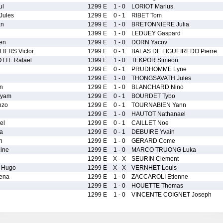
ul
1299 E
1 - 0
LORIOT Marius
Jules
1299 E
0 - 1
RIBET Tom
an
1299 E
1 - 0
BRETONNIERE Julia
1399 E
1 - 0
LEDUEY Gaspard
en
1299 E
1 - 0
DORN Yacov
ERS Victor
1299 E
0 - 1
BALAS DE FIGUEIREDO Pierre
TTE Rafael
1399 E
1 - 0
TEKPOR Simeon
1299 E
0 - 1
PRUDHOMME Lyne
n
1299 E
1 - 0
THONGSAVATH Jules
n
1299 E
1 - 0
BLANCHARD Nino
yam
1299 E
0 - 1
BOURDET Tybo
nzo
1299 E
0 - 1
TOURNABIEN Yann
1299 E
1 - 0
HAUTOT Nathanael
el
1299 E
0 - 1
CAILLET Noe
a
1299 E
0 - 1
DEBUIRE Yvain
h
1299 E
1 - 0
GERARD Come
ine
1299 E
1 - 0
MARCO TRUONG Luka
1299 E
X - X
SEURIN Clement
 Hugo
1299 E
X - X
VERNHET Louis
ena
1299 E
1 - 0
ZACCAROLI Etienne
n
1299 E
1 - 0
HOUETTE Thomas
1299 E
1 - 0
VINCENTE COIGNET Joseph