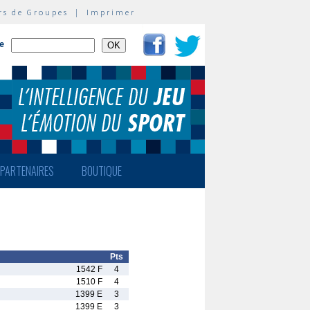
rs de Groupes
|
Imprimer
te
PARTENAIRES
BOUTIQUE
Pts
1542 F
4
1510 F
4
1399 E
3
1399 E
3