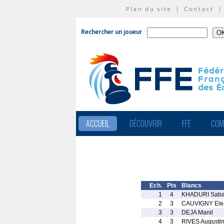
Plan du site
|
Contact
Rechercher un joueur
ACCUEIL
DÉCOUVRIR
FFE
COM
Ech.
Pts
Blancs
1
4
KHADURI Sab
2
3
CAUVIGNY Ele
3
3
DEJA Manil
4
3
RIVES Augusti