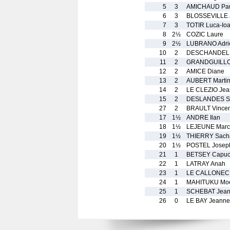
5
3
AMICHAUD Pa
6
3
BLOSSEVILLE 
7
3
TOTIR Luca-Io
8
2½
COZIC Laure
9
2½
LUBRANO Adri
10
2
DESCHANDELLI
11
2
GRANDGUILLO
12
2
AMICE Diane
13
2
AUBERT Marti
14
2
LE CLEZIO Jea
15
2
DESLANDES S
27
2
BRAULT Vince
17
1½
ANDRE Ilan
18
1½
LEJEUNE Marc
19
1½
THIERRY Sach
20
1½
POSTEL Josep
21
1
BETSEY Capuc
22
1
LATRAY Anah
23
1
LE CALLONEC
24
1
MAHITUKU Mo
25
1
SCHEBAT Jea
26
0
LE BAY Jeanne