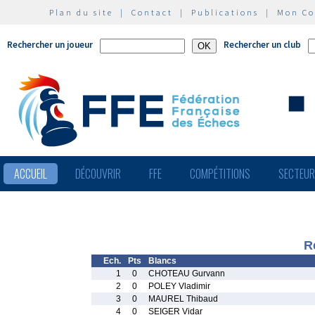
Plan du site
|
Contact
|
Publications
|
Mon C
Rechercher un joueur
Rechercher un club
ACCUEIL
DÉCOUVRIR
FFE
COMPÉTITIONS
SECTEU
R
Ech.
Pts
Blancs
1
0
CHOTEAU Gurvann
2
0
POLEY Vladimir
3
0
MAUREL Thibaud
4
0
SEIGER Vidar