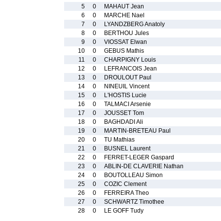
5
0
MAHAUT Jean
6
0
MARCHE Nael
7
0
LYANDZBERG Anatoly
8
0
BERTHOU Jules
9
0
VIOSSAT Elwan
10
0
GEBUS Mathis
11
0
CHARPIGNY Louis
12
0
LEFRANCOIS Jean
13
0
DROULOUT Paul
14
0
NINEUIL Vincent
15
0
L'HOSTIS Lucie
16
0
TALMACI Arsenie
17
0
JOUSSET Tom
18
0
BAGHDADI Ali
19
0
MARTIN-BRETEAU Paul
20
0
TU Mathias
21
0
BUSNEL Laurent
22
0
FERRET-LEGER Gaspard
23
0
ABLIN-DE CLAVERIE Nathan
24
0
BOUTOLLEAU Simon
25
0
COZIC Clement
26
0
FERREIRA Theo
27
0
SCHWARTZ Timothee
28
0
LE GOFF Tudy