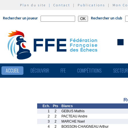
Plan du site
|
Contact
|
Publications
|
Mon C
Rechercher un joueur
Rechercher un club
ACCUEIL
DÉCOUVRIR
FFE
COMPÉTITIONS
SECTEU
R
Ech.
Pts
Blancs
1
2
GEBUS Mathis
2
2
PACTEAU Andre
3
2
MARCHE Nael
4
2
BOISSON-CHAIGNEAU Arthur