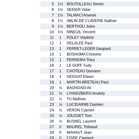
5
1½
BOUTOLLEAU Simon
6
1½
SEIGER Vidar
7
1½
TALMACI Arsenie
8
1½
ABLIN-DE CLAVERIE Nathan
9
1½
BERTHOU Jules
10
1½
NINEUIL Vincent
11
1
POLEY Vladimir
12
1
DELALEE Paul
13
1
FERRET-LEGER Gaspard
14
1
BOSHOMA Chisomo
15
1
FERREIRA Theo
16
1
LE GOFF Tudy
17
1
CHOTEAU Gurvann
18
1
VIOSSAT Elwan
19
1
MARTIN-BRETEAU Paul
20
½
BAGHDADI Ali
21
½
LYANDZBERG Anatoly
22
½
TU Mathias
23
½
LUCIDARME Damien
24
½
VERON Cyprien
25
½
JOUSSET Tom
26
½
BUSNEL Laurent
27
0
MAUREL Thibaud
28
0
MAHAUT Jean
29
0
COZIC Clement