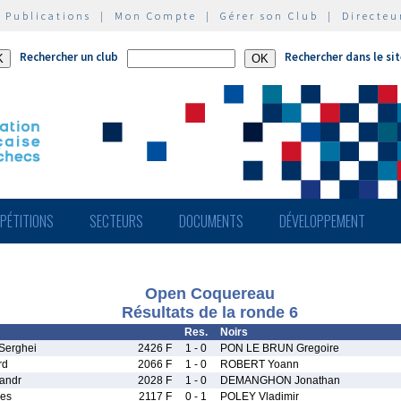
|
Publications
|
Mon Compte
|
Gérer son Club
|
Directeu
Rechercher un club
Rechercher dans le si
PÉTITIONS
SECTEURS
DOCUMENTS
DÉVELOPPEMENT
Open Coquereau
Résultats de la ronde 6
Res.
Noirs
erghei
2426 F
1 - 0
PON LE BRUN Gregoire
rd
2066 F
1 - 0
ROBERT Yoann
andr
2028 F
1 - 0
DEMANGHON Jonathan
es
2117 F
0 - 1
POLEY Vladimir