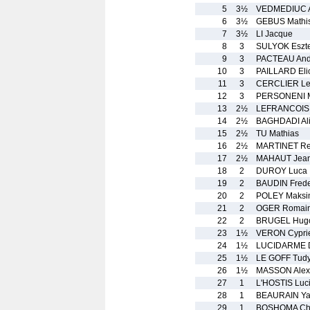
5
3½
VEDMEDIUC A
6
3½
GEBUS Mathi
7
3½
LI Jacque
8
3
SULYOK Eszt
9
3
PACTEAU And
10
3
PAILLARD Elio
11
3
CERCLIER L
12
3
PERSONENI M
13
2½
LEFRANCOIS
14
2½
BAGHDADI Al
15
2½
TU Mathias
16
2½
MARTINET Re
17
2½
MAHAUT Jea
18
2
DUROY Luca
19
2
BAUDIN Frede
20
2
POLEY Maksi
21
2
OGER Romai
22
2
BRUGEL Hug
23
1½
VERON Cypri
24
1½
LUCIDARME 
25
1½
LE GOFF Tud
26
1½
MASSON Alex
27
1
L'HOSTIS Luc
28
1
BEAURAIN Ya
29
1
BOSHOMA Ch