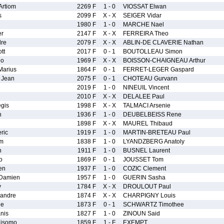
rtiom
2269 F
1 - 0
VIOSSAT Elwan
s
2099 F
X - X
SEIGER Vidar
1980 F
1 - 0
MARCHE Nael
er
2147 F
X - X
FERREIRA Theo
re
2079 F
X - X
ABLIN-DE CLAVERIE Nathan
tt
2017 F
0 - 1
BOUTOLLEAU Simon
eo
1969 F
X - X
BOISSON-CHAIGNEAU Arthur
arius
1864 F
0 - 1
FERRET-LEGER Gaspard
 Jean
2075 F
0 - 1
CHOTEAU Gurvann
i
2019 F
1 - 0
NINEUIL Vincent
2010 F
X - X
DELALEE Paul
gis
1998 F
X - X
TALMACI Arsenie
n
1936 F
1 - 0
DEUBELBEISS Rene
1898 F
X - X
MAUREL Thibaud
ric
1919 F
1 - 0
MARTIN-BRETEAU Paul
m
1838 F
1 - 0
LYANDZBERG Anatoly
n
1911 F
1 - 0
BUSNEL Laurent
o
1869 F
0 - 1
JOUSSET Tom
en
1937 F
1 - 0
COZIC Clement
Damien
1957 F
1 - 0
GUERIN Sasha
y
1784 F
X - X
DROULOUT Paul
andre
1874 F
X - X
CHARPIGNY Louis
ie
1873 F
0 - 1
SCHWARTZ Timothee
nis
1827 F
1 - 0
ZINOUN Said
isomo
1859 F
1 - F
EXEMPT