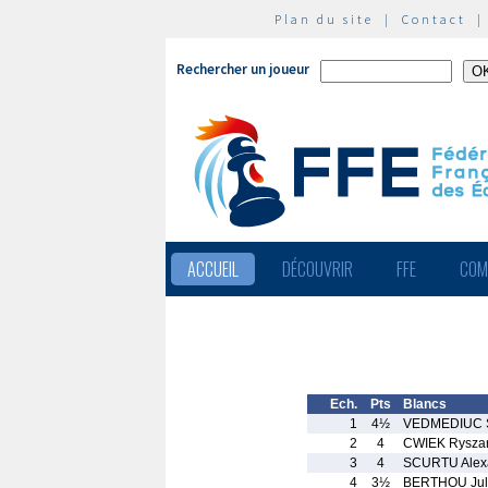
Plan du site
|
Contact
Rechercher un joueur
ACCUEIL
DÉCOUVRIR
FFE
COM
Ech.
Pts
Blancs
1
4½
VEDMEDIUC S
2
4
CWIEK Rysza
3
4
SCURTU Alex
4
3½
BERTHOU Jul