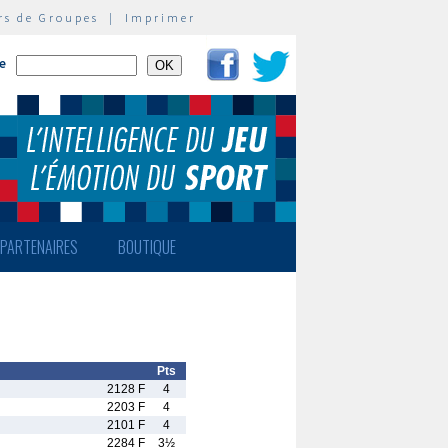
rs de Groupes
|
Imprimer
te
PARTENAIRES
BOUTIQUE
Pts
2128 F
4
2203 F
4
2101 F
4
2284 F
3½