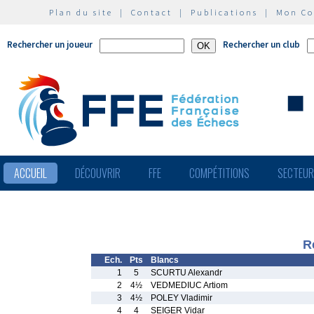
Plan du site
|
Contact
|
Publications
|
Mon C
Rechercher un joueur
Rechercher un club
ACCUEIL
DÉCOUVRIR
FFE
COMPÉTITIONS
SECTEU
R
Ech.
Pts
Blancs
1
5
SCURTU Alexandr
2
4½
VEDMEDIUC Artiom
3
4½
POLEY Vladimir
4
4
SEIGER Vidar