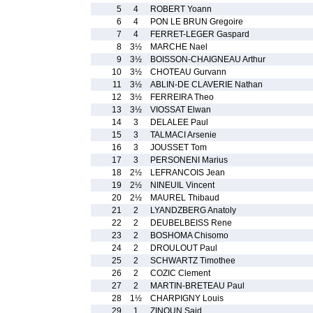
5
4
ROBERT Yoann
6
4
PON LE BRUN Gregoire
7
4
FERRET-LEGER Gaspard
8
3½
MARCHE Nael
9
3½
BOISSON-CHAIGNEAU Arthur
10
3½
CHOTEAU Gurvann
11
3½
ABLIN-DE CLAVERIE Nathan
12
3½
FERREIRA Theo
13
3½
VIOSSAT Elwan
14
3
DELALEE Paul
15
3
TALMACI Arsenie
16
3
JOUSSET Tom
17
3
PERSONENI Marius
18
2½
LEFRANCOIS Jean
19
2½
NINEUIL Vincent
20
2½
MAUREL Thibaud
21
2
LYANDZBERG Anatoly
22
2
DEUBELBEISS Rene
23
2
BOSHOMA Chisomo
24
2
DROULOUT Paul
25
2
SCHWARTZ Timothee
26
2
COZIC Clement
27
2
MARTIN-BRETEAU Paul
28
1½
CHARPIGNY Louis
29
1
ZINOUN Said