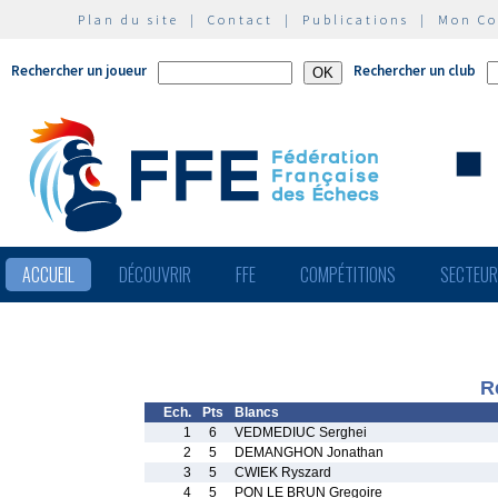
Plan du site
|
Contact
|
Publications
|
Mon C
Rechercher un joueur
Rechercher un club
ACCUEIL
DÉCOUVRIR
FFE
COMPÉTITIONS
SECTEU
R
Ech.
Pts
Blancs
1
6
VEDMEDIUC Serghei
2
5
DEMANGHON Jonathan
3
5
CWIEK Ryszard
4
5
PON LE BRUN Gregoire