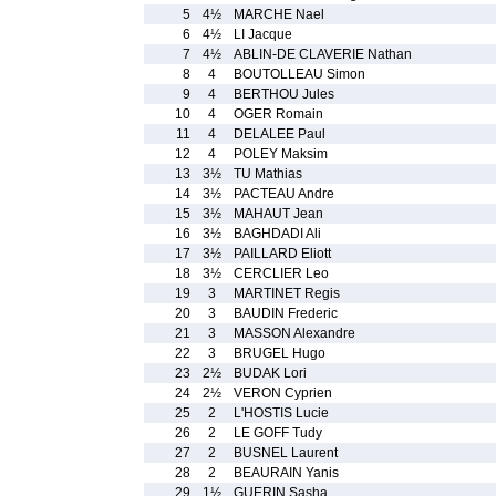
5
4½
MARCHE Nael
6
4½
LI Jacque
7
4½
ABLIN-DE CLAVERIE Nathan
8
4
BOUTOLLEAU Simon
9
4
BERTHOU Jules
10
4
OGER Romain
11
4
DELALEE Paul
12
4
POLEY Maksim
13
3½
TU Mathias
14
3½
PACTEAU Andre
15
3½
MAHAUT Jean
16
3½
BAGHDADI Ali
17
3½
PAILLARD Eliott
18
3½
CERCLIER Leo
19
3
MARTINET Regis
20
3
BAUDIN Frederic
21
3
MASSON Alexandre
22
3
BRUGEL Hugo
23
2½
BUDAK Lori
24
2½
VERON Cyprien
25
2
L'HOSTIS Lucie
26
2
LE GOFF Tudy
27
2
BUSNEL Laurent
28
2
BEAURAIN Yanis
29
1½
GUERIN Sasha