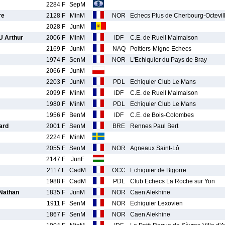
2284 F
SepM
re
2128 F
MinM
NOR
Echecs Plus de Cherbourg-Octevil
2028 F
JunM
 Arthur
2006 F
MinM
IDF
C.E. de Rueil Malmaison
2169 F
JunM
NAQ
Poitiers-Migne Echecs
1974 F
SenM
NOR
L'Echiquier du Pays de Bray
2066 F
JunM
2203 F
JunM
PDL
Echiquier Club Le Mans
2099 F
MinM
IDF
C.E. de Rueil Malmaison
1980 F
MinM
PDL
Echiquier Club Le Mans
1956 F
BenM
IDF
C.E. de Bois-Colombes
ard
2001 F
SenM
BRE
Rennes Paul Bert
2224 F
MinM
2055 F
SenM
NOR
Agneaux Saint-Lô
2147 F
JunF
2117 F
CadM
OCC
Echiquier de Bigorre
1988 F
CadM
PDL
Club Echecs La Roche sur Yon
Nathan
1835 F
JunM
NOR
Caen Alekhine
1911 F
SenM
NOR
Echiquier Lexovien
1867 F
SenM
NOR
Caen Alekhine