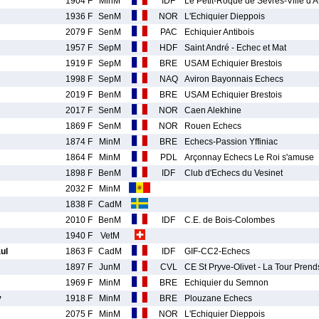
1904 F
MinM
IDF
Le Petit-Roque de Sèvres-Ville d'A
1936 F
SenM
NOR
L'Echiquier Dieppois
2079 F
SenM
PAC
Echiquier Antibois
1957 F
SepM
HDF
Saint André - Echec et Mat
1919 F
SepM
BRE
USAM Echiquier Brestois
1998 F
SepM
NAQ
Aviron Bayonnais Echecs
2019 F
BenM
BRE
USAM Echiquier Brestois
2017 F
SenM
NOR
Caen Alekhine
1869 F
SenM
NOR
Rouen Echecs
1874 F
MinM
BRE
Echecs-Passion Yffiniac
1864 F
MinM
PDL
Arçonnay Echecs Le Roi s'amuse
1898 F
BenM
IDF
Club d'Echecs du Vesinet
2032 F
MinM
1838 F
CadM
2010 F
BenM
IDF
C.E. de Bois-Colombes
1940 F
VetM
ul
1863 F
CadM
IDF
GIF-CC2-Echecs
1897 F
JunM
CVL
CE St Pryve-Olivet - La Tour Pren
1969 F
MinM
BRE
Echiquier du Semnon
y
1918 F
MinM
BRE
Plouzane Echecs
2075 F
MinM
NOR
L'Echiquier Dieppois