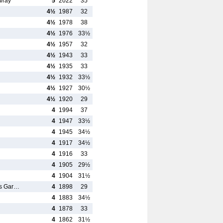
vray
5
2022
35
4½
1987
32
4½
1978
38
4½
1976
33½
4½
1957
32
4½
1943
33
4½
1935
33
4½
1932
33½
4½
1927
30½
4½
1920
29
4
1994
37
4
1947
33½
4
1945
34½
4
1917
34½
4
1916
33
4
1905
29½
4
1904
31½
ds Gar…
4
1898
29
4
1883
34½
4
1878
33
4
1862
31½