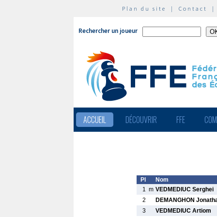
Plan du site
|
Contact
Rechercher un joueur
ACCUEIL
DÉCOUVRIR
FFE
COM
Pl
Nom
1
m
VEDMEDIUC Serghei
2
DEMANGHON Jonath
3
VEDMEDIUC Artiom