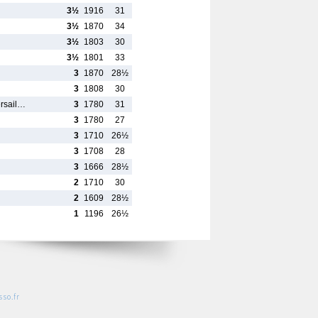
3½
1916
31
3½
1870
34
3½
1803
30
3½
1801
33
3
1870
28½
3
1808
30
ersail…
3
1780
31
3
1780
27
3
1710
26½
3
1708
28
3
1666
28½
2
1710
30
2
1609
28½
1
1196
26½
so.fr