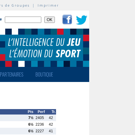
rs de Groupes
|
Imprimer
te
PARTENAIRES
BOUTIQUE
Pts
Perf
Tr.
7½
2405
42
6½
2236
42
6½
2227
41