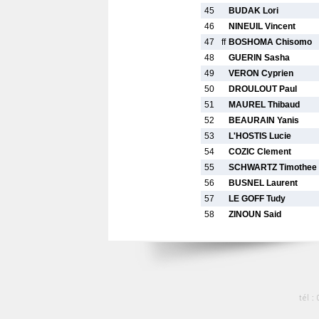
45
BUDAK Lori
46
NINEUIL Vincent
47
ff
BOSHOMA Chisomo
48
GUERIN Sasha
49
VERON Cyprien
50
DROULOUT Paul
51
MAUREL Thibaud
52
BEAURAIN Yanis
53
L'HOSTIS Lucie
54
COZIC Clement
55
SCHWARTZ Timothee
56
BUSNEL Laurent
57
LE GOFF Tudy
58
ZINOUN Said
tél :