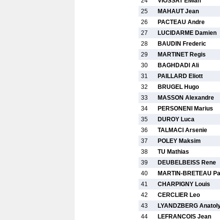
24
VIOSSAT Elwan
25
MAHAUT Jean
26
PACTEAU Andre
27
LUCIDARME Damien
28
BAUDIN Frederic
29
MARTINET Regis
30
BAGHDADI Ali
31
PAILLARD Eliott
32
BRUGEL Hugo
33
MASSON Alexandre
34
PERSONENI Marius
35
DUROY Luca
36
TALMACI Arsenie
37
POLEY Maksim
38
TU Mathias
39
DEUBELBEISS Rene
40
MARTIN-BRETEAU Pa
41
CHARPIGNY Louis
42
CERCLIER Leo
43
LYANDZBERG Anatol
44
LEFRANCOIS Jean