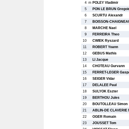
4
m
POLEY Vladimir
5
PON LE BRUN Gregoi
6
SCURTU Alexandr
7
BOISSON-CHAIGNEAU
8
MARCHE Nael
9
FERREIRA Theo
10
CWIEK Ryszard
11
ROBERT Yoann
12
GEBUS Mathis
13
LI Jacque
14
CHOTEAU Gurvann
15
FERRET-LEGER Gasp
16
SEIGER Vidar
17
DELALEE Paul
18
SULYOK Eszter
19
BERTHOU Jules
20
BOUTOLLEAU Simon
21
ABLIN-DE CLAVERIE 
22
OGER Romain
23
JOUSSET Tom