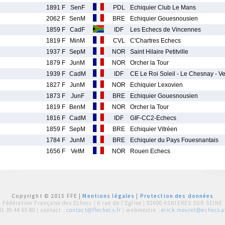
1891 F
SenF
PDL
Echiquier Club Le Mans
2062 F
SenM
BRE
Echiquier Gouesnousien
1859 F
CadF
IDF
Les Echecs de Vincennes
1819 F
MinM
CVL
C'Chartres Echecs
1937 F
SepM
NOR
Saint Hilaire Petitville
1879 F
JunM
NOR
Orcher la Tour
1939 F
CadM
IDF
CE Le Roi Soleil - Le Chesnay - V
1827 F
JunM
NOR
Echiquier Lexovien
1873 F
JunF
BRE
Echiquier Gouesnousien
1819 F
BenM
NOR
Orcher la Tour
1816 F
CadM
IDF
GIF-CC2-Echecs
1859 F
SepM
BRE
Echiquier Vitréen
1784 F
JunM
BRE
Echiquier du Pays Fouesnantais
1656 F
VetM
NOR
Rouen Echecs
Copyright © 2015 FFE |
Mentions légales
|
Protection des données
Fédération Française des Echecs |
6 rue de l'Eglise | 92600 ASNIERES SUR SEINE
01 39 44 65 80
| contact :
contact@ffechecs.fr
| webmestre :
erick.mouret@echecs.as