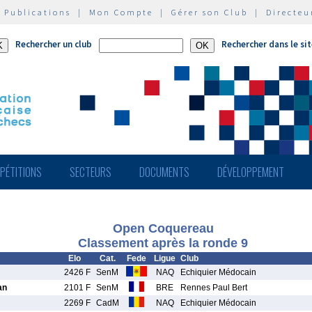
|
Publications
|
Mon Compte
|
Gérer son Club
|
Directeu
Rechercher un club
Rechercher dans le si
PÉTITIONS
SECTEURS
DOCUMENTS
DÉVELOPPEMENT
Open Coquereau
Classement après la ronde 9
Elo
Cat.
Fede
Ligue
Club
2426 F
SenM
NAQ
Echiquier Médocain
an
2101 F
SenM
BRE
Rennes Paul Bert
2269 F
CadM
NAQ
Echiquier Médocain