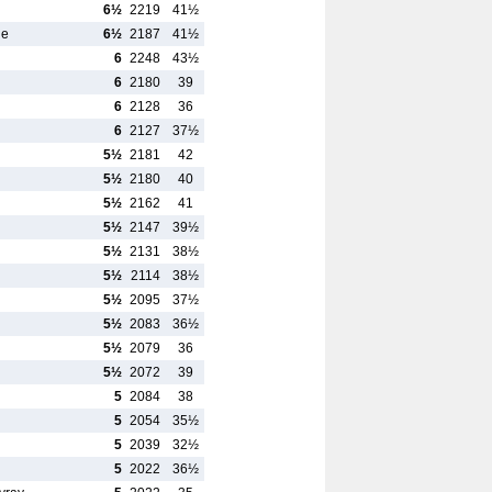
6½
2219
41½
le
6½
2187
41½
6
2248
43½
6
2180
39
6
2128
36
6
2127
37½
5½
2181
42
5½
2180
40
5½
2162
41
5½
2147
39½
5½
2131
38½
5½
2114
38½
5½
2095
37½
5½
2083
36½
5½
2079
36
5½
2072
39
5
2084
38
5
2054
35½
5
2039
32½
5
2022
36½