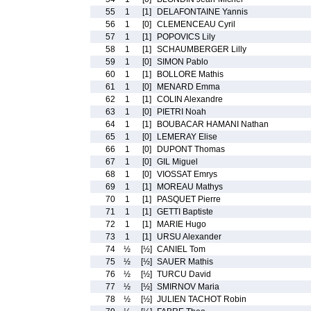
55
1
[1]
DELAFONTAINE Yannis
56
1
[0]
CLEMENCEAU Cyril
57
1
[1]
POPOVICS Lily
58
1
[1]
SCHAUMBERGER Lilly
59
1
[0]
SIMON Pablo
60
1
[1]
BOLLORE Mathis
61
1
[0]
MENARD Emma
62
1
[1]
COLIN Alexandre
63
1
[0]
PIETRI Noah
64
1
[1]
BOUBACAR HAMANI Nathan
65
1
[0]
LEMERAY Elise
66
1
[0]
DUPONT Thomas
67
1
[0]
GIL Miguel
68
1
[0]
VIOSSAT Emrys
69
1
[1]
MOREAU Mathys
70
1
[1]
PASQUET Pierre
71
1
[1]
GETTI Baptiste
72
1
[1]
MARIE Hugo
73
1
[1]
URSU Alexander
74
½
[½]
CANIEL Tom
75
½
[½]
SAUER Mathis
76
½
[½]
TURCU David
77
½
[½]
SMIRNOV Maria
78
½
[½]
JULIEN TACHOT Robin