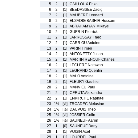
5
2
[1]
CAILLOUX Enzo
6
2
[1]
BEEDASSEE Zadig
7
2
[1]
MAUBERT Leonard
8
2
[1]
ELSADIG BASHIR Hussam
9
2
[1]
ABRAHAMYAN Mikayel
10
2
[1]
GUERIN Pierrick
11
2
[1]
JARROSSAY Theo
12
2
[1]
CARRIOU Antoine
13
2
[1]
VARIN Timeo
14
2
[1]
ANTONETTY Julian
15
2
[1]
MARTIN RENOUF Charles
16
2
[1]
LECLERE Natawan
17
2
[1]
LEGRAND Quentin
18
2
[1]
MALO Antoine
19
2
[1]
FLEURY Gauthier
20
2
[1]
MANVIEU Paul
21
2
[1]
CERUTA Alexandra
22
2
[1]
ENKIRCHE Raphael
23
1½
[½]
TROADEC Melusine
24
1½
[½]
DAUVOIS Theo
25
1½
[½]
JOSSIER Colin
26
1½
[½]
SAUNEUF Aaron
27
1
[0]
SAUNEUF Dany
28
1
[1]
VOISIN Axel
29
1
[1]
LOURDEL Paul