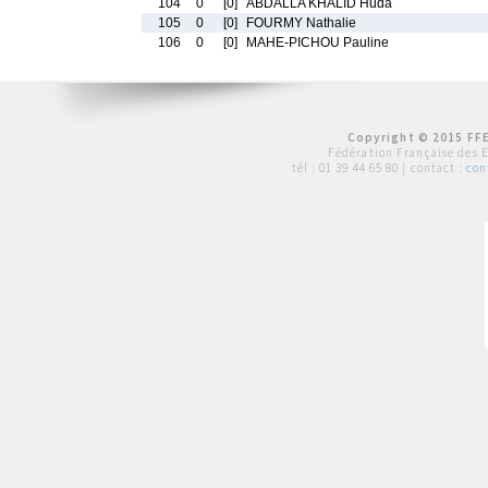
104
0
[0]
ABDALLA KHALID Huda
105
0
[0]
FOURMY Nathalie
106
0
[0]
MAHE-PICHOU Pauline
Copyright © 2015 FFE
Fédération Française des 
tél :
01 39 44 65 80
| contact :
con