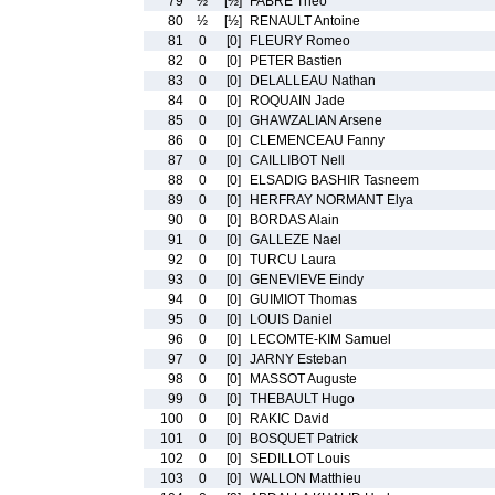
79
½
[½]
FABRE Theo
80
½
[½]
RENAULT Antoine
81
0
[0]
FLEURY Romeo
82
0
[0]
PETER Bastien
83
0
[0]
DELALLEAU Nathan
84
0
[0]
ROQUAIN Jade
85
0
[0]
GHAWZALIAN Arsene
86
0
[0]
CLEMENCEAU Fanny
87
0
[0]
CAILLIBOT Nell
88
0
[0]
ELSADIG BASHIR Tasneem
89
0
[0]
HERFRAY NORMANT Elya
90
0
[0]
BORDAS Alain
91
0
[0]
GALLEZE Nael
92
0
[0]
TURCU Laura
93
0
[0]
GENEVIEVE Eindy
94
0
[0]
GUIMIOT Thomas
95
0
[0]
LOUIS Daniel
96
0
[0]
LECOMTE-KIM Samuel
97
0
[0]
JARNY Esteban
98
0
[0]
MASSOT Auguste
99
0
[0]
THEBAULT Hugo
100
0
[0]
RAKIC David
101
0
[0]
BOSQUET Patrick
102
0
[0]
SEDILLOT Louis
103
0
[0]
WALLON Matthieu