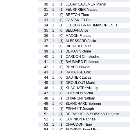
30
1
[1]
LEGAY GADEMER Martin
31
1
[1]
FEURPRIER Matteo
32
1
[0]
BRETON Theo
33
1
[0]
CASTANIER Paul
34
1
[1]
LECOUR GRANDMAISON Louis
35
1
[0]
BELIJAR Alice
36
1
[0]
MADON Francis
37
1
[1]
ALBESSARD Alicia
38
1
[0]
RICHARD Louis
39
1
[1]
DEMAN Victoire
40
1
[1]
CARDON Christophe
41
1
[1]
BAUMARD Philemon
42
1
[0]
PILARD Nawfal
43
1
[1]
RAMAUGE Loic
44
1
[0]
GAUTIER Lucas
45
1
[1]
DROULOUT Marie
46
1
[1]
KHACHATRYAN Lily
47
1
[0]
GUESNON Victor
48
1
[1]
CHIARONI Nathan
49
1
[0]
BLANCHARD Ephrem
50
1
[1]
ESNAULT Joseph
51
1
[1]
DE RAPHELIS-SOISSAN Benjmin
52
1
[0]
JAMINION Raphael
53
1
[1]
CHAUDON Nino
54
1
[0]
BLONDIN Jean-Michel