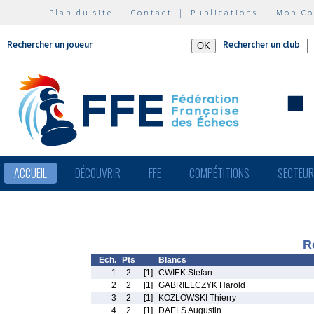
Plan du site
|
Contact
|
Publications
|
Mon C
Rechercher un joueur
Rechercher un club
ACCUEIL
DÉCOUVRIR
FFE
COMPÉTITIONS
SECTEU
R
Ech.
Pts
Blancs
1
2
[1]
CWIEK Stefan
2
2
[1]
GABRIELCZYK Harold
3
2
[1]
KOZLOWSKI Thierry
4
2
[1]
DAELS Augustin