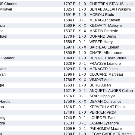
F Charles
1797 F
1 - 0
CHRETIEN STANUS Liam
ikayel
1825 F
1 - 0
BEN ABDALLAH Wassim
1691 F
1 - 0
MOROIU Radu
1584 F
0 - 1
MENAGER Steven
cia
1560 F
X - X
KILOVATYI Maksym
me
1537 F
X - X
MARTIN Frederic
hael
1770 F
1 - 0
DURAND Denis
1558 F
0 - 1
WEBER Harry
1597 F
X - X
BARTEAU Elouan
1850 F
1 - 0
CHATELAIN Laurent
 Sandor
1840 F
1 - 0
RENAULT Jean-Pierre
1628 F
0 - 1
FRAYSSE Leandre
ard
1829 F
1 - 0
MENAGER Jules
wan
1796 F
1 - 0
CLOUARD Marceau
1786 F
X - X
VIMONT Aubin
ppe
1763 F
1 - 0
BURG Julien
1621 F
0 - 1
ANQUETIL AUGER Celian
1616 F
0 - 1
SFAR Hippolyte
Harold
1750 F
X - X
DEMAN Constance
on
1616 F
0 - 1
KERVEILLANT Ethan
1748 F
1 - 0
PERRIER Victor
dig
1743 F
0 - 1
LOURDEL Paul
dra
1613 F
0 - 1
JASMIN Lysandre
1609 F
0 - 1
PAKHOMOV Maxim
ul
1730 F
1 - 0
LEGAY GADEMER Martin