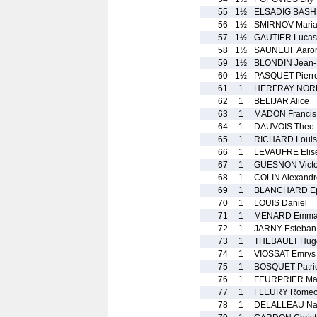
55
1½
ELSADIG BASH
56
1½
SMIRNOV Mari
57
1½
GAUTIER Lucas
58
1½
SAUNEUF Aaro
59
1½
BLONDIN Jean-
60
1½
PASQUET Pierr
61
1
HERFRAY NORM
62
1
BELIJAR Alice
63
1
MADON Francis
64
1
DAUVOIS Theo
65
1
RICHARD Louis
66
1
LEVAUFRE Elis
67
1
GUESNON Victo
68
1
COLIN Alexandr
69
1
BLANCHARD E
70
1
LOUIS Daniel
71
1
MENARD Emm
72
1
JARNY Esteban
73
1
THEBAULT Hug
74
1
VIOSSAT Emrys
75
1
BOSQUET Patri
76
1
FEURPRIER Ma
77
1
FLEURY Rome
78
1
DELALLEAU Na