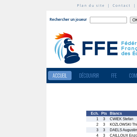
Plan du site
|
Contact
Rechercher un joueur
ACCUEIL
DÉCOUVRIR
FFE
COM
Ech.
Pts
Blancs
1
3
CWIEK Stefan
2
3
KOZLOWSKI Thi
3
3
DAELS Augusti
4
3
CAILLOUX Enz