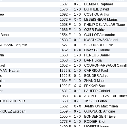
1587 F
0 - 1
DEMBAK Raphael
1576 F
1 - 0
DUTHEIL David
eo
1692 F
1 - 0
COSTIOU Arthur
1572 F
X - X
LESEIGNEUR Marius
1558 F
1 - 0
PHILIP DEL VILLAR Tiago
1686 F
1 - 0
OGER Patrick
Benoit
1554 F
1 - 0
GUILLOT Alexandre
1533 F
0 - 1
KWIATKOWSKI Antoni
SOISSAN Benjmin
1527 F
0 - 1
SECOUARD Lucie
1452 F
X - X
DAVY Guillaume
tin
1658 F
1 - 0
HEREUS Daniel
1653 F
1 - 0
DART Licia
ael
1652 F
1 - 0
COURON-ARBAOUI Camill
ANI Nathan
1299 E
1 - 0
CARRIOU Paul
s
1299 E
0 - 1
BOUDER Adryen
tin
1634 F
1 - 0
ZHANG Mael
r
1299 E
X - X
FEKKAR Sacha
er
1631 F
0 - 1
LAUFER Gabriel
y
1858 F
X - X
ABLIN DE CLAVERIE Time
MAISON Louis
1563 F
0 - 1
TISSIER Letan
1562 F
X - X
JAMINION Maximilien
IGUEZ Esteban
1559 F
0 - 1
GUIGNARD Antoine
1555 F
1 - 0
BONSERGENT Ewen
1773 F
1 - 0
RODIER Eliot
1490 F
0 - 1
LIORET Etienne