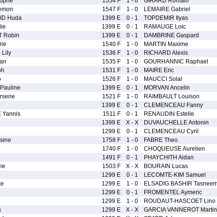
ophe
1554 F
1 - 0
GIRARD Romain
emon
1547 F
1 - 0
LEMAIRE Gabriel
ID Huda
1399 E
0 - 1
TOPDEMIR Ilyas
ie
1399 E
0 - 1
RAMAUGE Loic
 Robin
1399 E
0 - 1
DAMBRINE Gaspard
ie
1540 F
1 - 0
MARTIN Maxime
Lily
1536 F
1 - 0
RICHARD Alexis
an
1535 F
1 - 0
GOURHANNIC Raphael
ph
1531 F
1 - 0
MAIRE Eric
o
1526 F
1 - 0
MAUCCI Solal
Pauline
1399 E
0 - 1
MORVAN Ancelin
rsene
1521 F
1 - 0
RAIMBAULT Louison
1399 E
0 - 1
CLEMENCEAU Fanny
 Yannis
1511 F
0 - 1
RENAUDIN Estelle
1399 E
X - X
DUVAUCHELLE Antonin
1299 E
0 - 1
CLEMENCEAU Cyril
sine
1758 F
1 - 0
FABRE Theo
1740 F
1 - 0
CHOQUEUSE Aurelien
1491 F
0 - 1
PHAYCHITH Aidan
ne
1503 F
X - X
BOURAIN Lucas
1299 E
0 - 1
LECOMTE-KIM Samuel
te
1299 E
1 - 0
ELSADIG BASHIR Tasnee
1299 E
0 - 1
FROMENTEL Aymeric
1299 E
1 - 0
ROUDAUT-HASCOET Lino
s
1299 E
X - X
GARCIA VANNEROT Martin