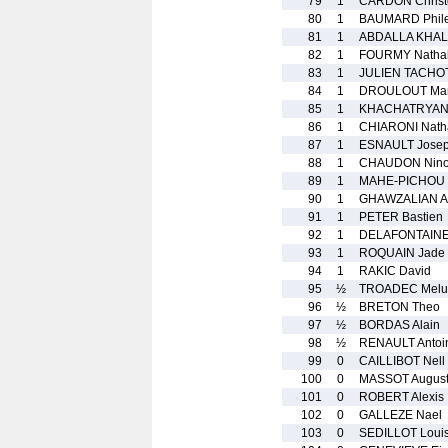
79
1
CARDON Christ
80
1
BAUMARD Phil
81
1
ABDALLA KHAL
82
1
FOURMY Nathal
83
1
JULIEN TACHOT
84
1
DROULOUT Mar
85
1
KHACHATRYAN 
86
1
CHIARONI Nath
87
1
ESNAULT Jose
88
1
CHAUDON Nin
89
1
MAHE-PICHOU 
90
1
GHAWZALIAN A
91
1
PETER Bastien
92
1
DELAFONTAINE
93
1
ROQUAIN Jade
94
1
RAKIC David
95
½
TROADEC Melu
96
½
BRETON Theo
97
½
BORDAS Alain
98
½
RENAULT Antoi
99
0
CAILLIBOT Nell
100
0
MASSOT Augus
101
0
ROBERT Alexis
102
0
GALLEZE Nael
103
0
SEDILLOT Loui