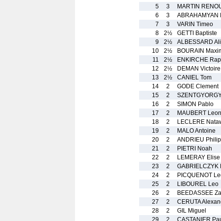
5
3
MARTIN RENOU
6
3
ABRAHAMYAN M
7
3
VARIN Timeo
8
2½
GETTI Baptiste
9
2½
ALBESSARD Ali
10
2½
BOURAIN Maxi
11
2½
ENKIRCHE Rap
12
2½
DEMAN Victoire
13
2½
CANIEL Tom
14
2
GODE Clement
15
2
SZENTGYORGYI
16
2
SIMON Pablo
17
2
MAUBERT Leon
18
2
LECLERE Nata
19
2
MALO Antoine
20
2
ANDRIEU Phili
21
2
PIETRI Noah
22
2
LEMERAY Elise
23
2
GABRIELCZYK 
24
2
PICQUENOT Le
25
2
LIBOUREL Leo
26
2
BEEDASSEE Za
27
2
CERUTA Alexan
28
2
GIL Miguel
29
2
CASTANIER Pa