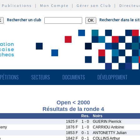
|
Publications
|
Mon Compte
|
Gérer son Club
|
Directeu
Rechercher un club
Rechercher dans le si
PÉTITIONS
SECTEURS
DOCUMENTS
DÉVELOPPEMENT
Open < 2000
Résultats de la ronde 4
Res.
Noirs
1925 F
1 - 0
GUERIN Pierrick
erry
1876 F
1 - 0
CARRIOU Antoine
n
1853 F
0 - 1
ANTONETTY Julian
o
1842 F
0 - 1
COLLINS Arthur