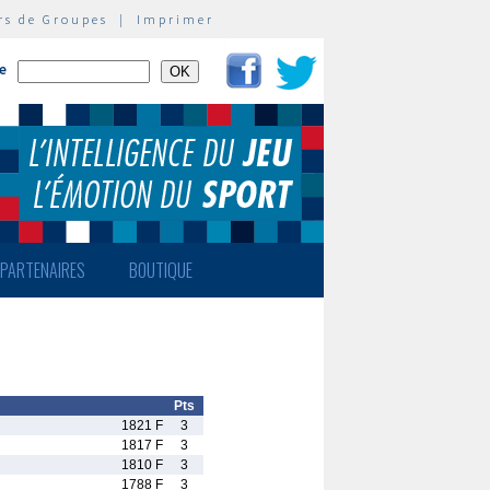
rs de Groupes
|
Imprimer
te
PARTENAIRES
BOUTIQUE
Pts
1821 F
3
1817 F
3
1810 F
3
1788 F
3