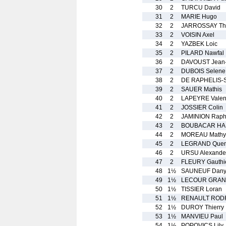
30
2
TURCU David
31
2
MARIE Hugo
32
2
JARROSSAY Th
33
2
VOISIN Axel
34
2
YAZBEK Loic
35
2
PILARD Nawfal
36
2
DAVOUST Jean-
37
2
DUBOIS Selene
38
2
DE RAPHELIS-
39
2
SAUER Mathis
40
2
LAPEYRE Valen
41
2
JOSSIER Colin
42
2
JAMINION Raph
43
2
BOUBACAR HAM
44
2
MOREAU Mathy
45
2
LEGRAND Quen
46
2
URSU Alexande
47
2
FLEURY Gauthi
48
1½
SAUNEUF Dan
49
1½
LECOUR GRAND
50
1½
TISSIER Loran
51
1½
RENAULT RODR
52
1½
DUROY Thierry
53
1½
MANVIEU Paul
54
1½
POPOVICS Lily