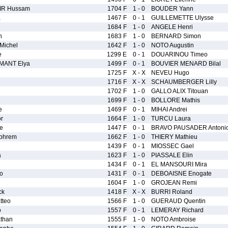
IR Hussam
1704 F
1 - 0
BOUDER Yann
a
1467 F
0 - 1
GUILLEMETTE Ulysse
1684 F
1 - 0
ANGELE Henri
n
1683 F
1 - 0
BERNARD Simon
Michel
1642 F
1 - 0
NOTO Augustin
e
1299 E
0 - 1
DOUARINOU Timeo
ANT Elya
1499 F
0 - 1
BOUVIER MENARD Bilal
1725 F
X - X
NEVEU Hugo
1716 F
X - X
SCHAUMBERGER Lilly
1702 F
1 - 0
GALLO ALIX Titouan
1699 F
1 - 0
BOLLORE Mathis
e
1469 F
0 - 1
MIHAI Andrei
r
1664 F
1 - 0
TURCU Laura
e
1447 F
0 - 1
BRAVO PAUSADER Antoni
phrem
1662 F
1 - 0
THIERY Mathieu
1439 F
0 - 1
MIOSSEC Gael
a
1623 F
1 - 0
PIASSALE Elin
1434 F
0 - 1
EL MANSOURI Mira
o
1431 F
0 - 1
DEBOAISNE Enogate
1604 F
1 - 0
GROJEAN Remi
ck
1418 F
X - X
BURRI Roland
tteo
1566 F
1 - 0
GUERAUD Quentin
o
1557 F
0 - 1
LEMERAY Richard
than
1555 F
1 - 0
NOTO Ambroise