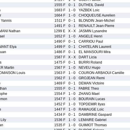
1555 F
0 - 1
DUTHEIL David
n
1683 F
1 - 0
YAZBEK Loic
r
1664 F
1 - 0
CHOQUEUSE Aurelien
Yannis
1511 F
0 - 1
BLONDIN Jean-Michel
1491 F
0 - 1
RENAULT Jean-Pierre
ANI Nathan
1299 E
X - X
JASMIN Lysandre
ael
1652 F
1 - 0
ANGELE Henri
1490 F
0 - 1
CARRIOU Paul
ANT Elya
1499 F
0 - 1
CHATELAIN Laurent
ouan
1486 F
0 - 1
EL MANSOURI Mira
1587 F
X - X
DART Licia
s
1475 F
0 - 1
BURRI Roland
 Martin
1567 F
1 - 0
NEVEU Hugo
MAISON Louis
1563 F
1 - 0
COURON-ARBAOUI Camille
1562 F
1 - 0
GROJEAN Remi
e
1469 F
0 - 1
DEMAN Victoire
than
1555 F
0 - 1
FABRE Theo
ophe
1554 F
1 - 0
ZHANG Mael
emon
1547 F
1 - 0
BOURAIN Lucas
1452 F
1 - 0
TOPDEMIR Ilyas
e
1447 F
1 - 0
RAMAUGE Loic
1434 F
0 - 1
DAMBRINE Gaspard
ily
1536 F
1 - 0
LEMAIRE Gabriel
an
1535 F
1 - 0
GUIMIOT Thomas