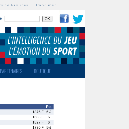
rs de Groupes
|
Imprimer
te
PARTENAIRES
BOUTIQUE
Pts
1876 F
6½
1683 F
6
1827 F
6
1780 F
5½