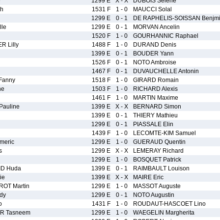
e
1299 E
X - X
DUBOIS Selene
h
1531 F
1 - 0
MAUCCI Solal
1299 E
0 - 1
DE RAPHELIS-SOISSAN Benjm
le
1299 E
0 - 1
MORVAN Ancelin
1520 F
1 - 0
GOURHANNIC Raphael
 Lilly
1488 F
1 - 0
DURAND Denis
1399 E
0 - 1
BOUDER Yann
1526 F
0 - 1
NOTO Ambroise
1467 F
0 - 1
DUVAUCHELLE Antonin
Fanny
1518 F
1 - 0
GIRARD Romain
ne
1503 F
1 - 0
RICHARD Alexis
1461 F
1 - 0
MARTIN Maxime
auline
1399 E
X - X
BERNARD Simon
1399 E
0 - 1
THIERY Mathieu
1299 E
0 - 1
PIASSALE Elin
1439 F
1 - 0
LECOMTE-KIM Samuel
meric
1299 E
1 - 0
GUERAUD Quentin
s
1299 E
X - X
LEMERAY Richard
1299 E
1 - 0
BOSQUET Patrick
ID Huda
1399 E
0 - 1
RAIMBAULT Louison
ie
1399 E
X - X
MAIRE Eric
OT Martin
1299 E
1 - 0
MASSOT Auguste
dy
1299 E
0 - 1
NOTO Augustin
o
1431 F
1 - 0
ROUDAUT-HASCOET Lino
R Tasneem
1299 E
1 - 0
WAEGELIN Margherita