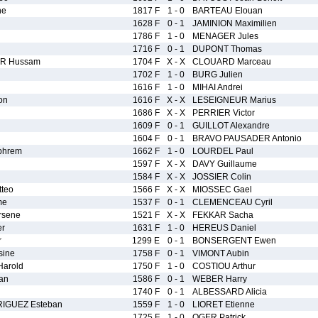
ne
1817 F
1 - 0
BARTEAU Elouan
1628 F
0 - 1
JAMINION Maximilien
1786 F
1 - 0
MENAGER Jules
1716 F
0 - 1
DUPONT Thomas
IR Hussam
1704 F
X - X
CLOUARD Marceau
1702 F
1 - 0
BURG Julien
1616 F
1 - 0
MIHAI Andrei
on
1616 F
X - X
LESEIGNEUR Marius
1686 F
X - X
PERRIER Victor
1609 F
0 - 1
GUILLOT Alexandre
1604 F
0 - 1
BRAVO PAUSADER Antonio
phrem
1662 F
1 - 0
LOURDEL Paul
1597 F
X - X
DAVY Guillaume
1584 F
X - X
JOSSIER Colin
teo
1566 F
X - X
MIOSSEC Gael
me
1537 F
0 - 1
CLEMENCEAU Cyril
rsene
1521 F
X - X
FEKKAR Sacha
er
1631 F
1 - 0
HEREUS Daniel
r
1299 E
0 - 1
BONSERGENT Ewen
ine
1758 F
0 - 1
VIMONT Aubin
arold
1750 F
1 - 0
COSTIOU Arthur
an
1586 F
0 - 1
WEBER Harry
1740 F
0 - 1
ALBESSARD Alicia
IGUEZ Esteban
1559 F
1 - 0
LIORET Etienne
1725 F
1 - 0
OGER Patrick