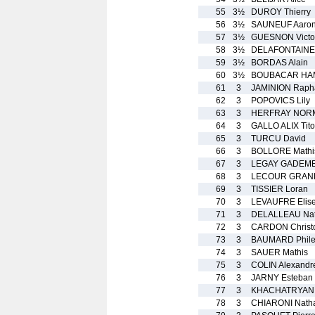
55
3½
DUROY Thierry
56
3½
SAUNEUF Aaro
57
3½
GUESNON Victo
58
3½
DELAFONTAINE 
59
3½
BORDAS Alain
60
3½
BOUBACAR HAM
61
3
JAMINION Raph
62
3
POPOVICS Lily
63
3
HERFRAY NORM
64
3
GALLO ALIX Tit
65
3
TURCU David
66
3
BOLLORE Mathi
67
3
LEGAY GADEMER
68
3
LECOUR GRAND
69
3
TISSIER Loran
70
3
LEVAUFRE Elis
71
3
DELALLEAU Na
72
3
CARDON Christ
73
3
BAUMARD Phil
74
3
SAUER Mathis
75
3
COLIN Alexandr
76
3
JARNY Esteban
77
3
KHACHATRYAN L
78
3
CHIARONI Nath