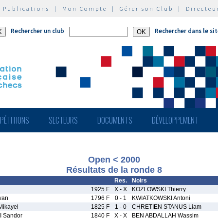
|
Publications
|
Mon Compte
|
Gérer son Club
|
Directeu
Rechercher un club
Rechercher dans le si
PÉTITIONS
SECTEURS
DOCUMENTS
DÉVELOPPEMENT
Open < 2000
Résultats de la ronde 8
Res.
Noirs
1925 F
X - X
KOZLOWSKI Thierry
wan
1796 F
0 - 1
KWIATKOWSKI Antoni
ikayel
1825 F
1 - 0
CHRETIEN STANUS Liam
 Sandor
1840 F
X - X
BEN ABDALLAH Wassim