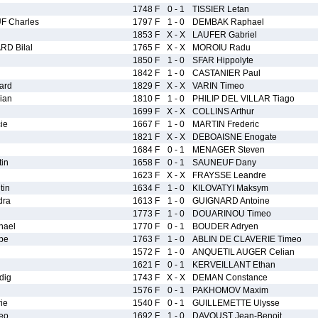
1748 F
0 - 1
TISSIER Letan
 Charles
1797 F
1 - 0
DEMBAK Raphael
1853 F
X - X
LAUFER Gabriel
D Bilal
1765 F
X - X
MOROIU Radu
1850 F
1 - 0
SFAR Hippolyte
1842 F
1 - 0
CASTANIER Paul
ard
1829 F
X - X
VARIN Timeo
ian
1810 F
1 - 0
PHILIP DEL VILLAR Tiago
1699 F
X - X
COLLINS Arthur
ie
1667 F
1 - 0
MARTIN Frederic
1821 F
X - X
DEBOAISNE Enogate
1684 F
0 - 1
MENAGER Steven
in
1658 F
0 - 1
SAUNEUF Dany
1623 F
X - X
FRAYSSE Leandre
in
1634 F
1 - 0
KILOVATYI Maksym
dra
1613 F
1 - 0
GUIGNARD Antoine
1773 F
1 - 0
DOUARINOU Timeo
hael
1770 F
0 - 1
BOUDER Adryen
pe
1763 F
1 - 0
ABLIN DE CLAVERIE Timeo
1572 F
1 - 0
ANQUETIL AUGER Celian
1621 F
0 - 1
KERVEILLANT Ethan
dig
1743 F
X - X
DEMAN Constance
1576 F
0 - 1
PAKHOMOV Maxim
ie
1540 F
0 - 1
GUILLEMETTE Ulysse
eo
1692 F
1 - 0
DAVOUST Jean-Benoit