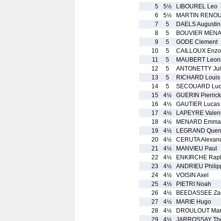
5
5½
LIBOUREL Leo
6
5½
MARTIN RENOUF
7
5
DAELS Augustin
8
5
BOUVIER MENAR
9
5
GODE Clement
10
5
CAILLOUX Enzo
11
5
MAUBERT Leon
12
5
ANTONETTY Jul
13
5
RICHARD Louis
14
5
SECOUARD Luc
15
4½
GUERIN Pierrick
16
4½
GAUTIER Lucas
17
4½
LAPEYRE Valent
18
4½
MENARD Emma
19
4½
LEGRAND Quent
20
4½
CERUTA Alexan
21
4½
MANVIEU Paul
22
4½
ENKIRCHE Rap
23
4½
ANDRIEU Philip
24
4½
VOISIN Axel
25
4½
PIETRI Noah
26
4½
BEEDASSEE Za
27
4½
MARIE Hugo
28
4½
DROULOUT Mar
29
4½
JARROSSAY Th