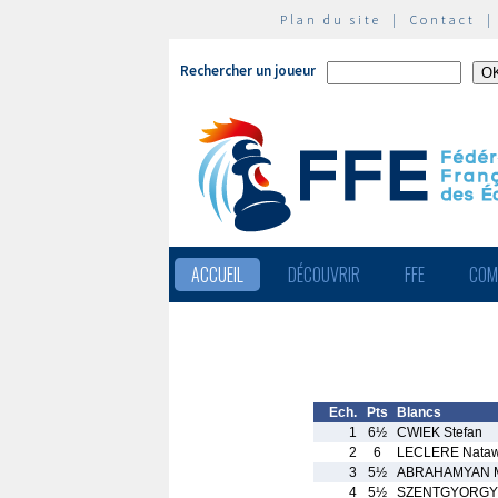
Plan du site
|
Contact
Rechercher un joueur
ACCUEIL
DÉCOUVRIR
FFE
COM
Ech.
Pts
Blancs
1
6½
CWIEK Stefan
2
6
LECLERE Nata
3
5½
ABRAHAMYAN M
4
5½
SZENTGYORGYI