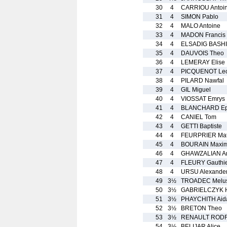
30
4
CARRIOU Antoi
31
4
SIMON Pablo
32
4
MALO Antoine
33
4
MADON Francis
34
4
ELSADIG BASH
35
4
DAUVOIS Theo
36
4
LEMERAY Elise
37
4
PICQUENOT Le
38
4
PILARD Nawfal
39
4
GIL Miguel
40
4
VIOSSAT Emrys
41
4
BLANCHARD E
42
4
CANIEL Tom
43
4
GETTI Baptiste
44
4
FEURPRIER Mat
45
4
BOURAIN Maxi
46
4
GHAWZALIAN A
47
4
FLEURY Gauthi
48
4
URSU Alexande
49
3½
TROADEC Melus
50
3½
GABRIELCZYK H
51
3½
PHAYCHITH Aid
52
3½
BRETON Theo
53
3½
RENAULT RODR
54
3½
BELIJAR Alice