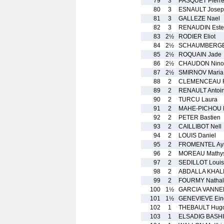
79
3
PASQUET Pierr
80
3
ESNAULT Josep
81
3
GALLEZE Nael
82
3
RENAUDIN Estel
83
2½
RODIER Eliot
84
2½
SCHAUMBERGER
85
2½
ROQUAIN Jade
86
2½
CHAUDON Nino
87
2½
SMIRNOV Maria
88
2
CLEMENCEAU 
89
2
RENAULT Antoi
90
2
TURCU Laura
91
2
MAHE-PICHOU P
92
2
PETER Bastien
93
2
CAILLIBOT Nell
94
2
LOUIS Daniel
95
2
FROMENTEL Ay
96
2
MOREAU Mathy
97
2
SEDILLOT Louis
98
2
ABDALLA KHAL
99
2
FOURMY Nathal
100
1½
GARCIA VANNER
101
1½
GENEVIEVE Ein
102
1
THEBAULT Hug
103
1
ELSADIG BASHI