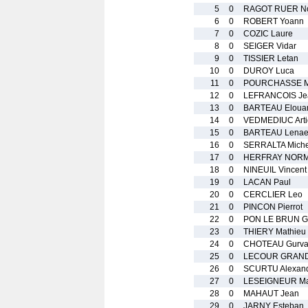
5
0
RAGOT RUER N
6
0
ROBERT Yoann
7
0
COZIC Laure
8
0
SEIGER Vidar
9
0
TISSIER Letan
10
0
DUROY Luca
11
0
POURCHASSE M
12
0
LEFRANCOIS Je
13
0
BARTEAU Eloua
14
0
VEDMEDIUC Art
15
0
BARTEAU Lenae
16
0
SERRALTA Miche
17
0
HERFRAY NORM
18
0
NINEUIL Vincent
19
0
LACAN Paul
20
0
CERCLIER Leo
21
0
PINCON Pierrot
22
0
PON LE BRUN Gr
23
0
THIERY Mathieu
24
0
CHOTEAU Gurv
25
0
LECOUR GRAND
26
0
SCURTU Alexan
27
0
LESEIGNEUR Ma
28
0
MAHAUT Jean
29
0
JARNY Esteban