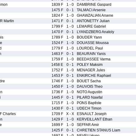
imon
1839 F
1 - 0
DAMBRINE Gaspard
1475 F
0 - 1
TALMACI Arsenie
1824 F
1 - 0
GHAWZALIAN Arsene
 Martin
1471 F
0 - 1
ANTONETTY Julian
1799 F
1 - 0
LEMAIRE Gabriel
1470 F
0 - 1
LYANDZBERG Anatoly
is
1789 F
1 - 0
BOUDER Yann
e
1524 F
1 - 0
DOUASSE Moussa
d
1779 F
1 - 0
LOURDEL Paul
m
1463 F
0 - 1
BEAURAIN Yanis
1759 F
1 - 0
BEEDASSEE Varma
1458 E
0 - 1
POLEY Maksim
1752 F
1 - 0
MENAGER Jules
1453 F
0 - 1
ENKIRCHE Raphael
dre
1746 F
1 - 0
BOUET Sacha
1450 F
1 - 0
DAUVOIS Theo
en
1736 F
1 - 0
NOTO Augustin
i
1445 F
0 - 1
PILARD Nawfal
1715 F
1 - 0
PONS Baptiste
1430 F
0 - 1
UDECH Timon
 Charles
1709 F
X - X
ESNAULT Joseph
on
1429 F
1 - 0
KERVEILLANT Ethan
e
1699 F
1 - 0
SEFFAR Amir
1425 F
0 - 1
CHRETIEN STANUS Liam
1697 F
1 - 0
NEVEU Hugo