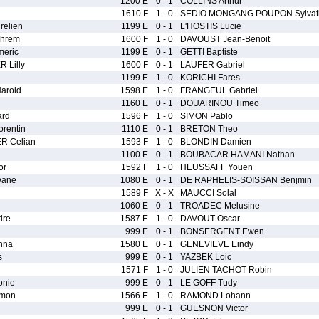
1200 E
0 - 1
COLLINS Arthur
1610 F
1 - 0
SEDIO MONGANG POUPON Sylvat
elien
1199 E
0 - 1
L'HOSTIS Lucie
hrem
1600 F
1 - 0
DAVOUST Jean-Benoit
eric
1199 E
0 - 1
GETTI Baptiste
Lilly
1600 F
0 - 1
LAUFER Gabriel
1199 E
1 - 0
KORICHI Fares
arold
1598 E
1 - 0
FRANGEUL Gabriel
1160 E
0 - 1
DOUARINOU Timeo
rd
1596 F
1 - 0
SIMON Pablo
entin
1110 E
0 - 1
BRETON Theo
R Celian
1593 F
1 - 0
BLONDIN Damien
1100 E
0 - 1
BOUBACAR HAMANI Nathan
or
1592 F
1 - 0
HEUSSAFF Youen
vane
1080 E
0 - 1
DE RAPHELIS-SOISSAN Benjmin
1589 F
X - X
MAUCCI Solal
1060 E
0 - 1
TROADEC Melusine
dre
1587 E
1 - 0
DAVOUT Oscar
999 E
0 - 1
BONSERGENT Ewen
nna
1580 E
0 - 1
GENEVIEVE Eindy
s
999 E
0 - 1
YAZBEK Loic
1571 F
1 - 0
JULIEN TACHOT Robin
onie
999 E
0 - 1
LE GOFF Tudy
emon
1566 E
1 - 0
RAMOND Lohann
999 E
0 - 1
GUESNON Victor