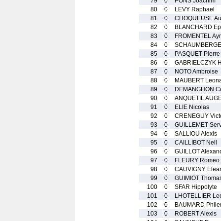
79
0
PONS Joachim
80
0
LEVY Raphael
81
0
CHOQUEUSE Aur
82
0
BLANCHARD Ep
83
0
FROMENTEL Aym
84
0
SCHAUMBERGER 
85
0
PASQUET Pierre
86
0
GABRIELCZYK H
87
0
NOTO Ambroise
88
0
MAUBERT Leona
89
0
DEMANGHON Cor
90
0
ANQUETIL AUGE
91
0
ELIE Nicolas
92
0
CRENEGUY Vict
93
0
GUILLEMET Ser
94
0
SALLIOU Alexis
95
0
CAILLIBOT Nell
96
0
GUILLOT Alexan
97
0
FLEURY Romeo
98
0
CAUVIGNY Elea
99
0
GUIMIOT Thoma
100
0
SFAR Hippolyte
101
0
LHOTELLIER Le
102
0
BAUMARD Phil
103
0
ROBERT Alexis