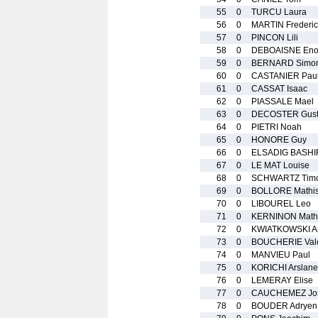
55
0
TURCU Laura
56
0
MARTIN Frederic
57
0
PINCON Lili
58
0
DEBOAISNE Eno
59
0
BERNARD Simo
60
0
CASTANIER Pau
61
0
CASSAT Isaac
62
0
PIASSALE Mael
63
0
DECOSTER Gust
64
0
PIETRI Noah
65
0
HONORE Guy
66
0
ELSADIG BASHI
67
0
LE MAT Louise
68
0
SCHWARTZ Timo
69
0
BOLLORE Mathi
70
0
LIBOUREL Leo
71
0
KERNINON Math
72
0
KWIATKOWSKI An
73
0
BOUCHERIE Vale
74
0
MANVIEU Paul
75
0
KORICHI Arslane
76
0
LEMERAY Elise
77
0
CAUCHEMEZ Jo
78
0
BOUDER Adryen