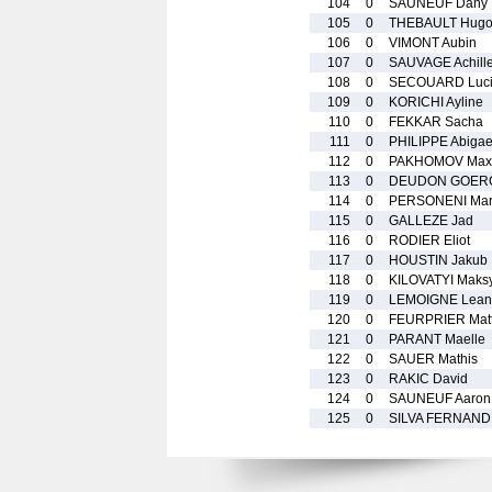
104
0
SAUNEUF Dany
105
0
THEBAULT Hug
106
0
VIMONT Aubin
107
0
SAUVAGE Achill
108
0
SECOUARD Luc
109
0
KORICHI Ayline
110
0
FEKKAR Sacha
111
0
PHILIPPE Abigae
112
0
PAKHOMOV Max
113
0
DEUDON GOERG
114
0
PERSONENI Mar
115
0
GALLEZE Jad
116
0
RODIER Eliot
117
0
HOUSTIN Jakub
118
0
KILOVATYI Maks
119
0
LEMOIGNE Lean
120
0
FEURPRIER Mat
121
0
PARANT Maelle
122
0
SAUER Mathis
123
0
RAKIC David
124
0
SAUNEUF Aaron
125
0
SILVA FERNAND