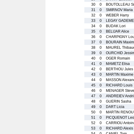
30
0
BOUTOLLEAU S
31
0
SMIRNOV Maria
32
0
WEBER Harry
33
0
LEGAY GADEMER
34
0
BUDAK Lori
35
0
BELIJAR Alice
36
0
CHARPIGNY Lou
37
0
BOURAIN Maxim
38
0
MAUREL Thibau
39
0
OURCHID Jessi
40
0
OGER Romain
41
0
MAMETZ Elisa
42
0
BERTHOU Jules
43
0
MARTIN Maxime
44
0
MASSON Alexan
45
0
RICHARD Louis
46
0
MENAGER Stev
47
0
ANDREIEV Andri
48
0
GUERIN Sasha
49
0
DART Licia
50
0
MARTIN RENOUF
51
0
PICQUENOT Le
52
0
CARRIOU Antoin
53
0
RICHARD Alexis
54
0
CANIEL Tom