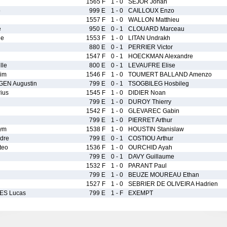
1565 F
1 - 0
SEJOR Johan
o
999 E
1 - 0
CAILLOUX Enzo
1557 F
1 - 0
WALLON Matthieu
e
950 E
0 - 1
CLOUARD Marceau
ie
1553 F
1 - 0
LITAN Undrakh
880 E
0 - 1
PERRIER Victor
1547 F
0 - 1
HOECKMAN Alexandre
lle
800 E
0 - 1
LEVAUFRE Elise
im
1546 F
1 - 0
TOUMERT BALLAND Amenzo
EN Augustin
799 E
0 - 1
TSOGBILEG Hosbileg
ius
1545 F
1 - 0
DIDIER Noan
799 E
1 - 0
DUROY Thierry
1542 F
1 - 0
GLEVAREC Gabin
799 E
1 - 0
PIERRET Arthur
ym
1538 F
1 - 0
HOUSTIN Stanislaw
dre
799 E
0 - 1
COSTIOU Arthur
teo
1536 F
1 - 0
OURCHID Ayah
799 E
0 - 1
DAVY Guillaume
1532 F
1 - 0
PARANT Paul
799 E
1 - 0
BEUZE MOUREAU Ethan
1527 F
1 - 0
SEBRIER DE OLIVEIRA Hadrien
ES Lucas
799 E
1 - F
EXEMPT