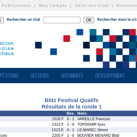
|
Publications
|
Mon Compte
|
Gérer son Club
|
Directeu
Rechercher un club
Rechercher dans le si
PÉTITIONS
SECTEURS
DOCUMENTS
DÉVELOPPEMENT
Blitz Festival Qualifs
Résultats de la ronde 1
Res.
Noirs
1526 F
0 - 1
VAREILLE Francois
2322 F
1 - 0
TOPDEMIR Ilyas
1523 E
0 - 1
LE MAREC Simon
cois
2205 F
1 - 0
BOUVIER MENARD Bilal