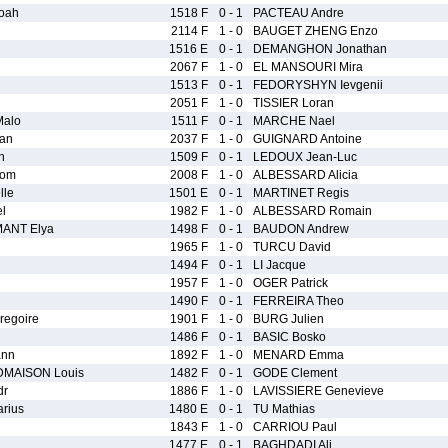
oah
1518 F
0 - 1
PACTEAU Andre
2114 F
1 - 0
BAUGET ZHENG Enzo
1516 E
0 - 1
DEMANGHON Jonathan
2067 F
1 - 0
EL MANSOURI Mira
1513 F
0 - 1
FEDORYSHYN Ievgenii
2051 F
1 - 0
TISSIER Loran
alo
1511 F
0 - 1
MARCHE Nael
an
2037 F
1 - 0
GUIGNARD Antoine
n
1509 F
0 - 1
LEDOUX Jean-Luc
iom
2008 F
1 - 0
ALBESSARD Alicia
lle
1501 E
0 - 1
MARTINET Regis
l
1982 F
1 - 0
ALBESSARD Romain
ANT Elya
1498 F
0 - 1
BAUDON Andrew
1965 F
1 - 0
TURCU David
1494 F
0 - 1
LI Jacque
1957 F
1 - 0
OGER Patrick
1490 F
0 - 1
FERREIRA Theo
egoire
1901 F
1 - 0
BURG Julien
1486 F
0 - 1
BASIC Bosko
ann
1892 F
1 - 0
MENARD Emma
MAISON Louis
1482 F
0 - 1
GODE Clement
dr
1886 F
1 - 0
LAVISSIERE Genevieve
rius
1480 E
0 - 1
TU Mathias
1843 F
1 - 0
CARRIOU Paul
1477 E
0 - 1
BAGHDADI Ali