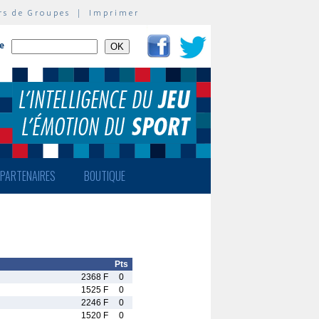
rs de Groupes
|
Imprimer
te
PARTENAIRES
BOUTIQUE
Pts
2368 F
0
1525 F
0
2246 F
0
1520 F
0