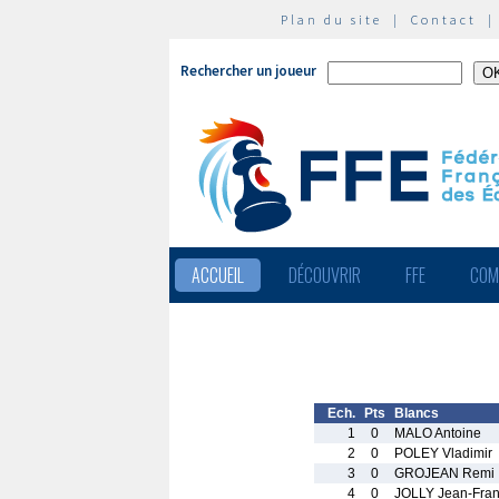
Plan du site
|
Contact
Rechercher un joueur
ACCUEIL
DÉCOUVRIR
FFE
COM
Ech.
Pts
Blancs
1
0
MALO Antoine
2
0
POLEY Vladimir
3
0
GROJEAN Remi
4
0
JOLLY Jean-Fran