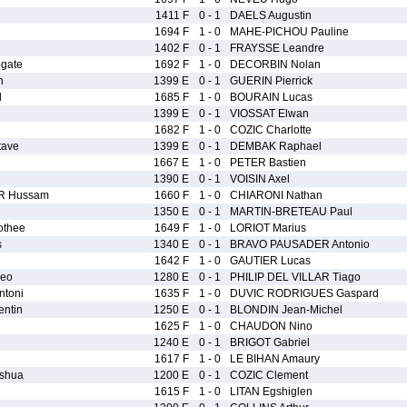
1411 F
0 - 1
DAELS Augustin
1694 F
1 - 0
MAHE-PICHOU Pauline
1402 F
0 - 1
FRAYSSE Leandre
gate
1692 F
1 - 0
DECORBIN Nolan
n
1399 E
0 - 1
GUERIN Pierrick
l
1685 F
1 - 0
BOURAIN Lucas
1399 E
0 - 1
VIOSSAT Elwan
1682 F
1 - 0
COZIC Charlotte
ave
1399 E
0 - 1
DEMBAK Raphael
1667 E
1 - 0
PETER Bastien
1390 E
0 - 1
VOISIN Axel
R Hussam
1660 F
1 - 0
CHIARONI Nathan
1350 E
0 - 1
MARTIN-BRETEAU Paul
thee
1649 F
1 - 0
LORIOT Marius
s
1340 E
0 - 1
BRAVO PAUSADER Antonio
1642 F
1 - 0
GAUTIER Lucas
eo
1280 E
0 - 1
PHILIP DEL VILLAR Tiago
toni
1635 F
1 - 0
DUVIC RODRIGUES Gaspard
ntin
1250 E
0 - 1
BLONDIN Jean-Michel
1625 F
1 - 0
CHAUDON Nino
1240 E
0 - 1
BRIGOT Gabriel
1617 F
1 - 0
LE BIHAN Amaury
shua
1200 E
0 - 1
COZIC Clement
1615 F
1 - 0
LITAN Egshiglen