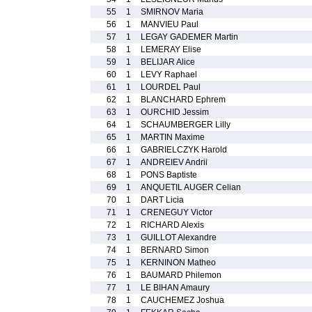
55
1
SMIRNOV Maria
56
1
MANVIEU Paul
57
1
LEGAY GADEMER Martin
58
1
LEMERAY Elise
59
1
BELIJAR Alice
60
1
LEVY Raphael
61
1
LOURDEL Paul
62
1
BLANCHARD Ephrem
63
1
OURCHID Jessim
64
1
SCHAUMBERGER Lilly
65
1
MARTIN Maxime
66
1
GABRIELCZYK Harold
67
1
ANDREIEV Andrii
68
1
PONS Baptiste
69
1
ANQUETIL AUGER Celian
70
1
DART Licia
71
1
CRENEGUY Victor
72
1
RICHARD Alexis
73
1
GUILLOT Alexandre
74
1
BERNARD Simon
75
1
KERNINON Matheo
76
1
BAUMARD Philemon
77
1
LE BIHAN Amaury
78
1
CAUCHEMEZ Joshua