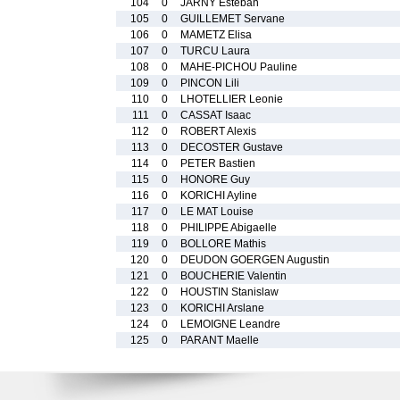
104
0
JARNY Esteban
105
0
GUILLEMET Servane
106
0
MAMETZ Elisa
107
0
TURCU Laura
108
0
MAHE-PICHOU Pauline
109
0
PINCON Lili
110
0
LHOTELLIER Leonie
111
0
CASSAT Isaac
112
0
ROBERT Alexis
113
0
DECOSTER Gustave
114
0
PETER Bastien
115
0
HONORE Guy
116
0
KORICHI Ayline
117
0
LE MAT Louise
118
0
PHILIPPE Abigaelle
119
0
BOLLORE Mathis
120
0
DEUDON GOERGEN Augustin
121
0
BOUCHERIE Valentin
122
0
HOUSTIN Stanislaw
123
0
KORICHI Arslane
124
0
LEMOIGNE Leandre
125
0
PARANT Maelle