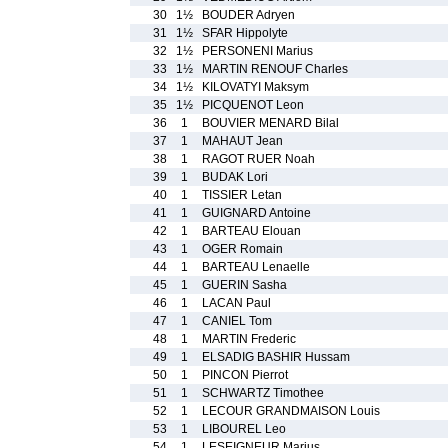
30
1½
BOUDER Adryen
31
1½
SFAR Hippolyte
32
1½
PERSONENI Marius
33
1½
MARTIN RENOUF Charles
34
1½
KILOVATYI Maksym
35
1½
PICQUENOT Leon
36
1
BOUVIER MENARD Bilal
37
1
MAHAUT Jean
38
1
RAGOT RUER Noah
39
1
BUDAK Lori
40
1
TISSIER Letan
41
1
GUIGNARD Antoine
42
1
BARTEAU Elouan
43
1
OGER Romain
44
1
BARTEAU Lenaelle
45
1
GUERIN Sasha
46
1
LACAN Paul
47
1
CANIEL Tom
48
1
MARTIN Frederic
49
1
ELSADIG BASHIR Hussam
50
1
PINCON Pierrot
51
1
SCHWARTZ Timothee
52
1
LECOUR GRANDMAISON Louis
53
1
LIBOUREL Leo
54
1
LESEIGNEUR Marius