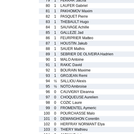
79
1
FEKKAR Sacha
80
1
LAUFER Gabriel
81
1
PAKHOMOV Maxim
82
1
PASQUET Pierre
83
1
THEBAULT Hugo
84
1
SAUVAGE Achille
85
1
GALLEZE Jad
86
1
FEURPRIER Matteo
87
1
HOUSTIN Jakub
88
1
SAUER Mathis
89
1
SEBRIER DE OLIVEIRA Hadrien
90
1
MALO Antoine
91
1
RAKIC David
92
1
BOURAIN Maxime
93
1
GROJEAN Remi
94
½
SALLIOU Alexis
95
½
NOTO Ambroise
96
0
CAUVIGNY Eleanna
97
0
CHOQUEUSE Aurelien
98
0
COZIC Laure
99
0
FROMENTEL Aymeric
100
0
POURCHASSE Malo
101
0
DEMANGHON Corentin
102
0
HERFRAY NORMANT Elya
103
0
THIERY Mathieu