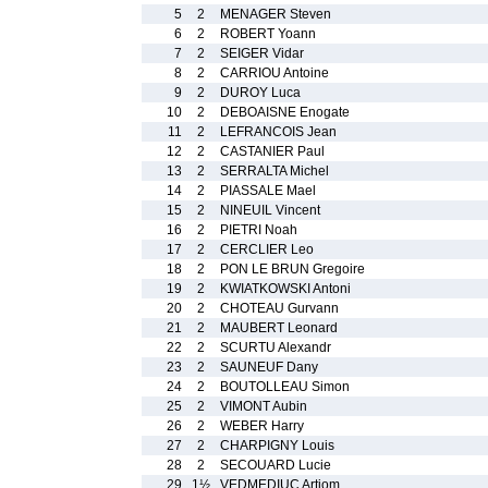
5
2
MENAGER Steven
6
2
ROBERT Yoann
7
2
SEIGER Vidar
8
2
CARRIOU Antoine
9
2
DUROY Luca
10
2
DEBOAISNE Enogate
11
2
LEFRANCOIS Jean
12
2
CASTANIER Paul
13
2
SERRALTA Michel
14
2
PIASSALE Mael
15
2
NINEUIL Vincent
16
2
PIETRI Noah
17
2
CERCLIER Leo
18
2
PON LE BRUN Gregoire
19
2
KWIATKOWSKI Antoni
20
2
CHOTEAU Gurvann
21
2
MAUBERT Leonard
22
2
SCURTU Alexandr
23
2
SAUNEUF Dany
24
2
BOUTOLLEAU Simon
25
2
VIMONT Aubin
26
2
WEBER Harry
27
2
CHARPIGNY Louis
28
2
SECOUARD Lucie
29
1½
VEDMEDIUC Artiom