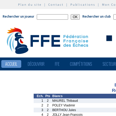
Plan du site
|
Contact
|
Publications
|
Mon C
Rechercher un joueur
Rechercher un club
ACCUEIL
DÉCOUVRIR
FFE
COMPÉTITIONS
SECTEU
R
Ech.
Pts
Blancs
1
2
MAUREL Thibaud
2
2
POLEY Vladimir
3
2
BERTHOU Jules
4
2
JOLLY Jean-Francois