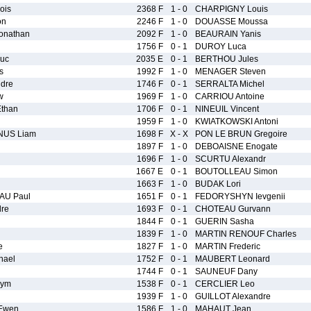
ois
2368 F
1 - 0
CHARPIGNY Louis
on
2246 F
1 - 0
DOUASSE Moussa
nathan
2092 F
1 - 0
BEAURAIN Yanis
1756 F
0 - 1
DUROY Luca
uc
2035 E
0 - 1
BERTHOU Jules
s
1992 F
1 - 0
MENAGER Steven
dre
1746 F
0 - 1
SERRALTA Michel
w
1969 F
1 - 0
CARRIOU Antoine
than
1706 F
0 - 1
NINEUIL Vincent
1959 F
1 - 0
KWIATKOWSKI Antoni
NUS Liam
1698 F
X - X
PON LE BRUN Gregoire
1897 F
1 - 0
DEBOAISNE Enogate
1696 F
1 - 0
SCURTU Alexandr
1667 E
0 - 1
BOUTOLLEAU Simon
1663 F
1 - 0
BUDAK Lori
AU Paul
1651 F
0 - 1
FEDORYSHYN Ievgenii
re
1693 F
0 - 1
CHOTEAU Gurvann
1844 F
0 - 1
GUERIN Sasha
1839 F
1 - 0
MARTIN RENOUF Charles
e
1827 F
1 - 0
MARTIN Frederic
hael
1752 F
0 - 1
MAUBERT Leonard
1744 F
0 - 1
SAUNEUF Dany
sym
1538 F
0 - 1
CERCLIER Leo
1939 F
1 - 0
GUILLOT Alexandre
Ewen
1586 F
1 - 0
MAHAUT Jean