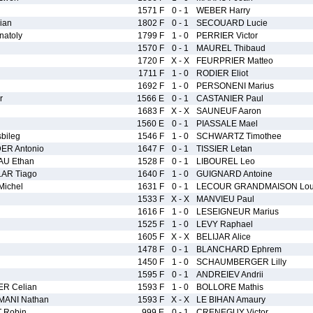
1571 F
0 - 1
WEBER Harry
ian
1802 F
0 - 1
SECOUARD Lucie
atoly
1799 F
1 - 0
PERRIER Victor
1570 F
0 - 1
MAUREL Thibaud
1720 F
X - X
FEURPRIER Matteo
1711 F
1 - 0
RODIER Eliot
1692 F
1 - 0
PERSONENI Marius
r
1566 E
0 - 1
CASTANIER Paul
1683 F
X - X
SAUNEUF Aaron
1560 E
0 - 1
PIASSALE Mael
bileg
1546 F
1 - 0
SCHWARTZ Timothee
R Antonio
1647 F
0 - 1
TISSIER Letan
U Ethan
1528 F
0 - 1
LIBOUREL Leo
LAR Tiago
1640 F
1 - 0
GUIGNARD Antoine
Michel
1631 F
0 - 1
LECOUR GRANDMAISON Lou
1533 F
X - X
MANVIEU Paul
1616 F
1 - 0
LESEIGNEUR Marius
1525 F
1 - 0
LEVY Raphael
1605 F
X - X
BELIJAR Alice
1478 F
0 - 1
BLANCHARD Ephrem
1450 F
1 - 0
SCHAUMBERGER Lilly
1595 F
0 - 1
ANDREIEV Andrii
R Celian
1593 F
1 - 0
BOLLORE Mathis
ANI Nathan
1593 F
X - X
LE BIHAN Amaury
 Robin
999 E
0 - 1
CRENEGUY Victor