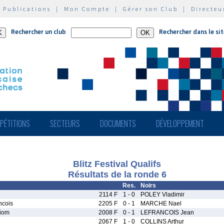
|
Publications
|
Mon Compte
|
Gérer son Club
|
Directeu
Rechercher un club
Rechercher dans le si
PÉTITIONS
SECTEURS
DOCUMENTS
DÉVELOPPEMENT
Blitz Festival Qualifs
Résultats de la ronde 6
Res.
Noirs
2114 F
1 - 0
POLEY Vladimir
ncois
2205 F
0 - 1
MARCHE Nael
iom
2008 F
0 - 1
LEFRANCOIS Jean
2067 F
1 - 0
COLLINS Arthur