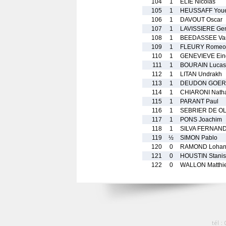
104
1
ELIE Nicolas
105
1
HEUSSAFF You
106
1
DAVOUT Oscar
107
1
LAVISSIERE Ge
108
1
BEEDASSEE Va
109
1
FLEURY Romeo
110
1
GENEVIEVE Ein
111
1
BOURAIN Lucas
112
1
LITAN Undrakh
113
1
DEUDON GOERG
114
1
CHIARONI Nath
115
1
PARANT Paul
116
1
SEBRIER DE OL
117
1
PONS Joachim
118
1
SILVA FERNAND
119
½
SIMON Pablo
120
0
RAMOND Loha
121
0
HOUSTIN Stanis
122
0
WALLON Matthi
tél :