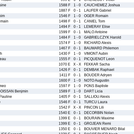
ine
1588 F
1 - 0
CAUCHEMEZ Joshua
1887 F
0 - 1
LAUFER Gabriel
xim
1546 F
1 - 0
OGER Romain
main
1498 F
0 - 1
CANIEL Tom
1494 F
0 - 1
LEMERAY Elise
1599 F
0 - 1
MALO Antoine
1484 F
1 - 0
GABRIELCZYK Harold
1574 F
1 - 0
RICHARD Alexis
1467 F
0 - 1
BAUMARD Philemon
h
1430 F
1 - 0
VIMONT Aubin
eau
1555 F
0 - 1
PICQUENOT Leon
1070 E
X - X
FEKKAR Sacha
1426 F
0 - 1
DEMBAK Raphael
1411 F
0 - 1
BOUDER Adryen
1600 F
1 - 0
NOTO Augustin
meo
1597 F
1 - 0
PONS Baptiste
OISSAN Benjmin
1589 F
1 - 0
DART Licia
auline
1405 F
0 - 1
SALLIOU Alexis
e
1546 F
0 - 1
TURCU Laura
1542 F
X - X
PINCON Lili
1540 E
0 - 1
DECORBIN Nolan
1399 E
0 - 1
BOURAIN Maxime
1399 E
0 - 1
GROJEAN Remi
1350 E
0 - 1
BOUVIER MENARD Bilal