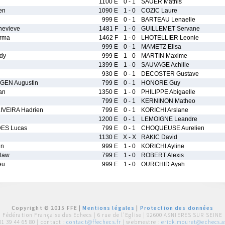
1100 E
0 - 1
SAUER Mathis
en
1090 E
1 - 0
COZIC Laure
999 E
0 - 1
BARTEAU Lenaelle
nevieve
1481 F
1 - 0
GUILLEMET Servane
rma
1462 F
1 - 0
LHOTELLIER Leonie
999 E
0 - 1
MAMETZ Elisa
dy
999 E
1 - 0
MARTIN Maxime
1399 E
1 - 0
SAUVAGE Achille
930 E
0 - 1
DECOSTER Gustave
EN Augustin
799 E
0 - 1
HONORE Guy
an
1350 E
1 - 0
PHILIPPE Abigaelle
799 E
0 - 1
KERNINON Matheo
IVEIRA Hadrien
799 E
0 - 1
KORICHI Arslane
1200 E
0 - 1
LEMOIGNE Leandre
ES Lucas
799 E
0 - 1
CHOQUEUSE Aurelien
1130 E
X - X
RAKIC David
nn
999 E
1 - 0
KORICHI Ayline
law
799 E
1 - 0
ROBERT Alexis
eu
999 E
1 - 0
OURCHID Ayah
Copyright © 2015 FFE |
Mentions légales
|
Protection des données
Fédération Française des Echecs |
6 rue de l'Eglise | 92600 ASNIERES SUR SEINE
01 39 44 65 80
| contact :
contact@ffechecs.fr
| webmestre :
erick.mouret@echecs.as