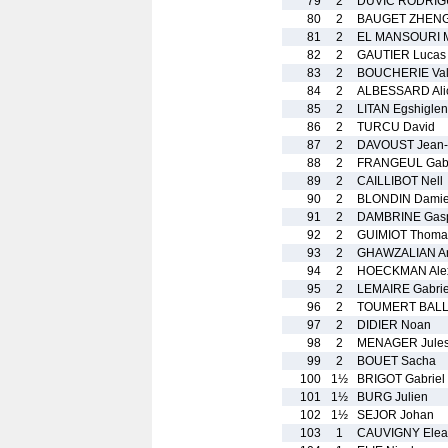
79
2
DUVIC RODRIG
80
2
BAUGET ZHENG
81
2
EL MANSOURI M
82
2
GAUTIER Lucas
83
2
BOUCHERIE Val
84
2
ALBESSARD Ali
85
2
LITAN Egshiglen
86
2
TURCU David
87
2
DAVOUST Jean-
88
2
FRANGEUL Gabr
89
2
CAILLIBOT Nell
90
2
BLONDIN Dami
91
2
DAMBRINE Gas
92
2
GUIMIOT Thoma
93
2
GHAWZALIAN A
94
2
HOECKMAN Ale
95
2
LEMAIRE Gabrie
96
2
TOUMERT BALL
97
2
DIDIER Noan
98
2
MENAGER Jule
99
2
BOUET Sacha
100
1½
BRIGOT Gabriel
101
1½
BURG Julien
102
1½
SEJOR Johan
103
1
CAUVIGNY Elea