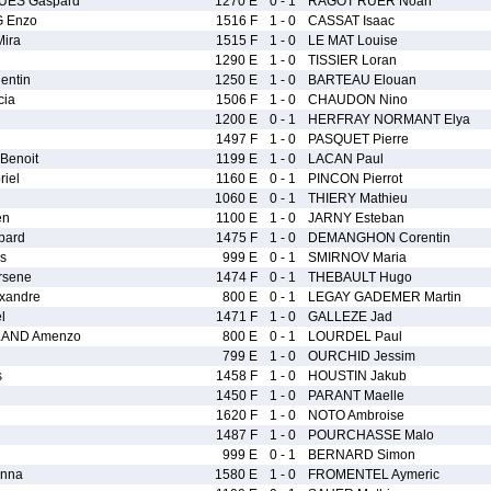
UES Gaspard
1270 E
0 - 1
RAGOT RUER Noah
 Enzo
1516 F
1 - 0
CASSAT Isaac
ira
1515 F
1 - 0
LE MAT Louise
1290 E
1 - 0
TISSIER Loran
entin
1250 E
1 - 0
BARTEAU Elouan
cia
1506 F
1 - 0
CHAUDON Nino
1200 E
0 - 1
HERFRAY NORMANT Elya
1497 F
1 - 0
PASQUET Pierre
Benoit
1199 E
1 - 0
LACAN Paul
iel
1160 E
0 - 1
PINCON Pierrot
1060 E
0 - 1
THIERY Mathieu
en
1100 E
1 - 0
JARNY Esteban
pard
1475 F
1 - 0
DEMANGHON Corentin
s
999 E
0 - 1
SMIRNOV Maria
rsene
1474 F
0 - 1
THEBAULT Hugo
xandre
800 E
0 - 1
LEGAY GADEMER Martin
l
1471 F
1 - 0
GALLEZE Jad
AND Amenzo
800 E
0 - 1
LOURDEL Paul
799 E
1 - 0
OURCHID Jessim
s
1458 F
1 - 0
HOUSTIN Jakub
1450 F
1 - 0
PARANT Maelle
1620 F
1 - 0
NOTO Ambroise
1487 F
1 - 0
POURCHASSE Malo
999 E
0 - 1
BERNARD Simon
nna
1580 E
1 - 0
FROMENTEL Aymeric