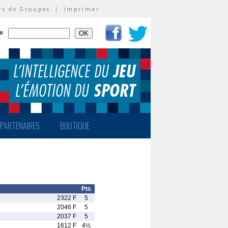
rs de Groupes
|
Imprimer
te
PARTENAIRES
BOUTIQUE
Pts
2322 F
5
2046 F
5
2037 F
5
1612 F
4½