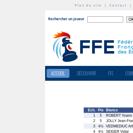
Plan du site
|
Contact
Rechercher un joueur
ACCUEIL
DÉCOUVRIR
FFE
COM
Ech.
Pts
Blancs
1
5
ROBERT Yoann
2
5
JOLLY Jean-Fra
3
4½
VEDMEDIUC Art
4
4½
SEIGER Vidar