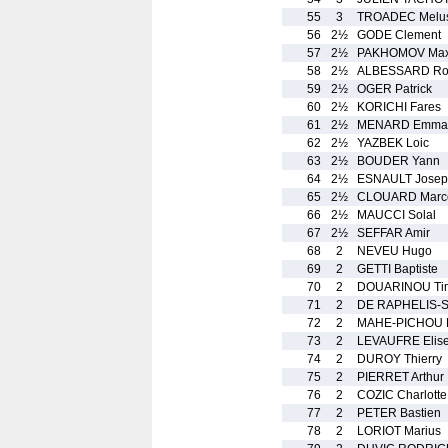
55
3
TROADEC Melus
56
2½
GODE Clement
57
2½
PAKHOMOV Ma
58
2½
ALBESSARD Ro
59
2½
OGER Patrick
60
2½
KORICHI Fares
61
2½
MENARD Emma
62
2½
YAZBEK Loic
63
2½
BOUDER Yann
64
2½
ESNAULT Josep
65
2½
CLOUARD Marc
66
2½
MAUCCI Solal
67
2½
SEFFAR Amir
68
2
NEVEU Hugo
69
2
GETTI Baptiste
70
2
DOUARINOU Ti
71
2
DE RAPHELIS-S
72
2
MAHE-PICHOU P
73
2
LEVAUFRE Elis
74
2
DUROY Thierry
75
2
PIERRET Arthur
76
2
COZIC Charlotte
77
2
PETER Bastien
78
2
LORIOT Marius