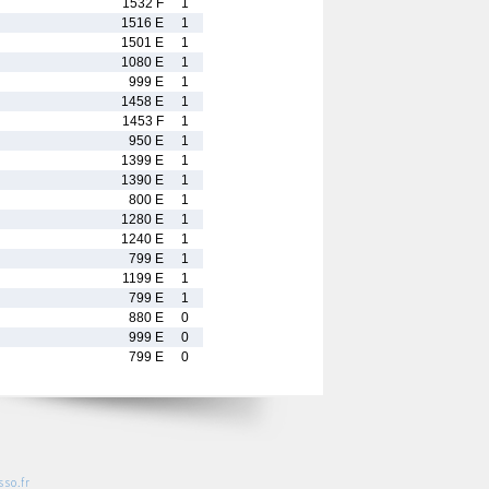
1532 F
1
1516 E
1
1501 E
1
1080 E
1
999 E
1
1458 E
1
1453 F
1
950 E
1
1399 E
1
1390 E
1
800 E
1
1280 E
1
1240 E
1
799 E
1
1199 E
1
799 E
1
880 E
0
999 E
0
799 E
0
so.fr