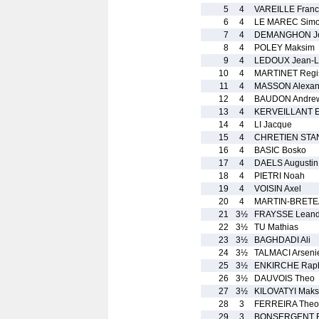
5
4
VAREILLE Franc
6
4
LE MAREC Sim
7
4
DEMANGHON Jo
8
4
POLEY Maksim
9
4
LEDOUX Jean-L
10
4
MARTINET Regi
11
4
MASSON Alexan
12
4
BAUDON Andre
13
4
KERVEILLANT E
14
4
LI Jacque
15
4
CHRETIEN STA
16
4
BASIC Bosko
17
4
DAELS Augustin
18
4
PIETRI Noah
19
4
VOISIN Axel
20
4
MARTIN-BRETE
21
3½
FRAYSSE Leand
22
3½
TU Mathias
23
3½
BAGHDADI Ali
24
3½
TALMACI Arseni
25
3½
ENKIRCHE Rap
26
3½
DAUVOIS Theo
27
3½
KILOVATYI Mak
28
3
FERREIRA Theo
29
3
BONSERGENT 