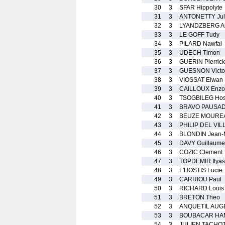
30
3
SFAR Hippolyte
31
3
ANTONETTY Jul
32
3
LYANDZBERG An
33
3
LE GOFF Tudy
34
3
PILARD Nawfal
35
3
UDECH Timon
36
3
GUERIN Pierrick
37
3
GUESNON Victo
38
3
VIOSSAT Elwan
39
3
CAILLOUX Enzo
40
3
TSOGBILEG Hos
41
3
BRAVO PAUSADE
42
3
BEUZE MOUREA
43
3
PHILIP DEL VIL
44
3
BLONDIN Jean-
45
3
DAVY Guillaume
46
3
COZIC Clement
47
3
TOPDEMIR Ilyas
48
3
L'HOSTIS Lucie
49
3
CARRIOU Paul
50
3
RICHARD Louis
51
3
BRETON Theo
52
3
ANQUETIL AUGE
53
3
BOUBACAR HAM
54
3
JULIEN TACHOT