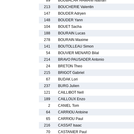
89
BOUBACAR HAMANI Nathan
213
BOUCHERIE Valentin
147
BOUDER Adryen
148
BOUDER Yann
104
BOUET Sacha
188
BOURAIN Lucas
278
BOURAIN Maxime
141
BOUTOLLEAU Simon
54
BOUVIER MENARD Bilal
214
BRAVO PAUSADER Antonio
24
BRETON Theo
215
BRIGOT Gabriel
67
BUDAK Lori
237
BURG Julien
121
CAILLIBOT Nell
189
CAILLOUX Enzo
2
CANIEL Tom
64
CARRIOU Antoine
65
CARRIOU Paul
216
CASSAT Isaac
70
CASTANIER Paul