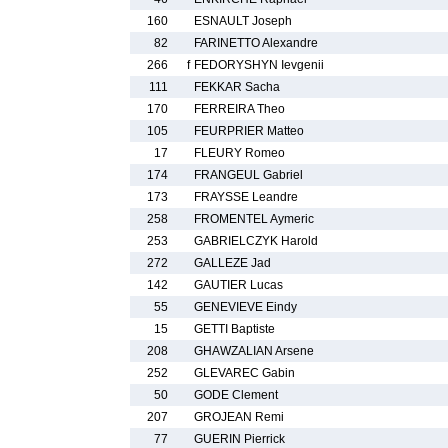
160
ESNAULT Joseph
82
FARINETTO Alexandre
266
f
FEDORYSHYN Ievgenii
111
FEKKAR Sacha
170
FERREIRA Theo
105
FEURPRIER Matteo
17
FLEURY Romeo
174
FRANGEUL Gabriel
173
FRAYSSE Leandre
258
FROMENTEL Aymeric
253
GABRIELCZYK Harold
272
GALLEZE Jad
142
GAUTIER Lucas
55
GENEVIEVE Eindy
15
GETTI Baptiste
208
GHAWZALIAN Arsene
252
GLEVAREC Gabin
50
GODE Clement
207
GROJEAN Remi
77
GUERIN Pierrick