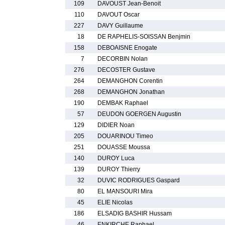
109
DAVOUST Jean-Benoit
110
DAVOUT Oscar
227
DAVY Guillaume
18
DE RAPHELIS-SOISSAN Benjmin
158
DEBOAISNE Enogate
7
DECORBIN Nolan
276
DECOSTER Gustave
264
DEMANGHON Corentin
268
DEMANGHON Jonathan
190
DEMBAK Raphael
57
DEUDON GOERGEN Augustin
129
DIDIER Noan
205
DOUARINOU Timeo
251
DOUASSE Moussa
140
DUROY Luca
139
DUROY Thierry
32
DUVIC RODRIGUES Gaspard
80
EL MANSOURI Mira
45
ELIE Nicolas
186
ELSADIG BASHIR Hussam
46
ENKIRCHE Raphael