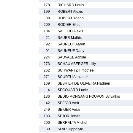
178
RICHARD Louis
199
ROBERT Alexis
88
ROBERT Yoann
209
RODIER Eliot
184
SALLIOU Alexis
21
SAUER Mathis
92
SAUNEUF Aaron
91
SAUNEUF Dany
224
SAUVAGE Achille
273
SCHAUMBERGER Lilly
262
SCHWARTZ Timothee
271
SCURTU Alexandr
169
SEBRIER DE OLIVEIRA Hadrien
4
SECOUARD Lucie
136
SEDIO MONGANG POUPON Sylvathis
42
SEFFAR Amir
249
SEIGER Vidar
183
SEJOR Johan
206
SERRALTA Michel
30
SFAR Hippolyte