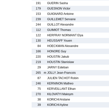
191
GUERIN Sasha
179
GUESNON Victor
153
GUIGNARD Antoine
239
GUILLEMET Servane
244
GUILLOT Alexandre
112
GUIMIOT Thomas
122
HERFRAY NORMANT Elya
130
HEUSSAFF Youen
84
HOECKMAN Alexandre
166
HONORE Guy
220
HOUSTIN Jakub
219
HOUSTIN Stanislaw
29
JARNY Esteban
265
m
JOLLY Jean-Francois
87
JULIEN TACHOT Robin
246
KERNINON Matheo
75
KERVEILLANT Ethan
270
KILOVATYI Maksym
38
KORICHI Arslane
39
KORICHI Ayline