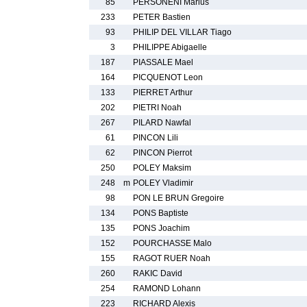
85
PERSONENI Marius
233
PETER Bastien
93
PHILIP DEL VILLAR Tiago
3
PHILIPPE Abigaelle
187
PIASSALE Mael
164
PICQUENOT Leon
133
PIERRET Arthur
202
PIETRI Noah
267
PILARD Nawfal
61
PINCON Lili
62
PINCON Pierrot
250
POLEY Maksim
248
m
POLEY Vladimir
98
PON LE BRUN Gregoire
134
PONS Baptiste
135
PONS Joachim
152
POURCHASSE Malo
155
RAGOT RUER Noah
260
RAKIC David
254
RAMOND Lohann
223
RICHARD Alexis