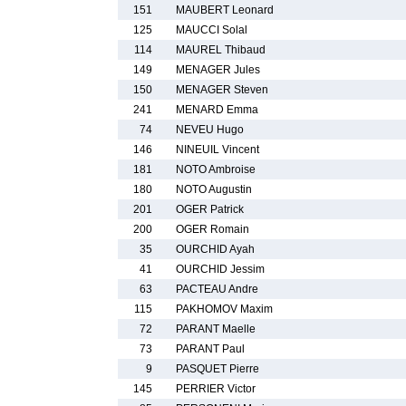
151
MAUBERT Leonard
125
MAUCCI Solal
114
MAUREL Thibaud
149
MENAGER Jules
150
MENAGER Steven
241
MENARD Emma
74
NEVEU Hugo
146
NINEUIL Vincent
181
NOTO Ambroise
180
NOTO Augustin
201
OGER Patrick
200
OGER Romain
35
OURCHID Ayah
41
OURCHID Jessim
63
PACTEAU Andre
115
PAKHOMOV Maxim
72
PARANT Maelle
73
PARANT Paul
9
PASQUET Pierre
145
PERRIER Victor