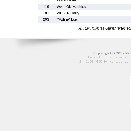
71
VOISIN Axel
119
WALLON Matthieu
81
WEBER Harry
203
YAZBEK Loic
ATTENTION: les Gains/Pertes sont
Copyright © 2015 FFE
Fédération Française des 
tél :
01 39 44 65 80
| contact :
con