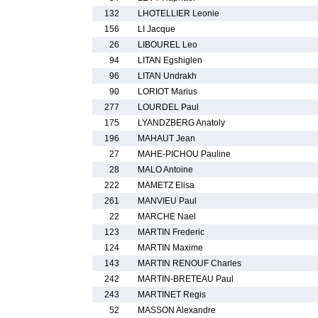
132
LHOTELLIER Leonie
156
LI Jacque
26
LIBOUREL Leo
94
LITAN Egshiglen
96
LITAN Undrakh
90
LORIOT Marius
277
LOURDEL Paul
175
LYANDZBERG Anatoly
196
MAHAUT Jean
27
MAHE-PICHOU Pauline
28
MALO Antoine
222
MAMETZ Elisa
261
MANVIEU Paul
22
MARCHE Nael
123
MARTIN Frederic
124
MARTIN Maxime
143
MARTIN RENOUF Charles
242
MARTIN-BRETEAU Paul
243
MARTINET Regis
52
MASSON Alexandre