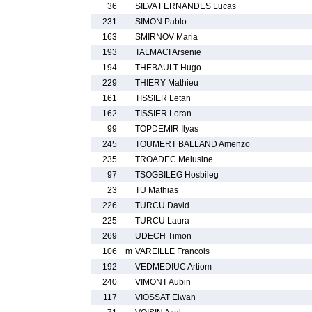
36
SILVA FERNANDES Lucas
231
SIMON Pablo
163
SMIRNOV Maria
193
TALMACI Arsenie
194
THEBAULT Hugo
229
THIERY Mathieu
161
TISSIER Letan
162
TISSIER Loran
99
TOPDEMIR Ilyas
245
TOUMERT BALLAND Amenzo
235
TROADEC Melusine
97
TSOGBILEG Hosbileg
23
TU Mathias
226
TURCU David
225
TURCU Laura
269
UDECH Timon
106
m
VAREILLE Francois
192
VEDMEDIUC Artiom
240
VIMONT Aubin
117
VIOSSAT Elwan