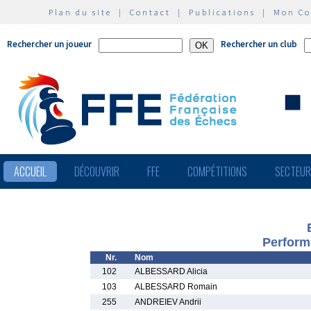
Plan du site
|
Contact
|
Publications
|
Mon C
Rechercher un joueur
Rechercher un club
ACCUEIL
DÉCOUVRIR
FFE
COMPÉTITIONS
SECTEU
Perform
Nr.
Nom
102
ALBESSARD Alicia
103
ALBESSARD Romain
255
ANDREIEV Andrii