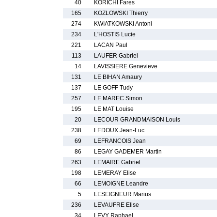
40
KORICHI Fares
165
KOZLOWSKI Thierry
274
KWIATKOWSKI Antoni
234
L'HOSTIS Lucie
221
LACAN Paul
113
LAUFER Gabriel
14
LAVISSIERE Genevieve
131
LE BIHAN Amaury
137
LE GOFF Tudy
257
LE MAREC Simon
195
LE MAT Louise
20
LECOUR GRANDMAISON Louis
238
LEDOUX Jean-Luc
69
LEFRANCOIS Jean
86
LEGAY GADEMER Martin
263
LEMAIRE Gabriel
198
LEMERAY Elise
66
LEMOIGNE Leandre
5
LESEIGNEUR Marius
236
LEVAUFRE Elise
34
LEVY Raphael