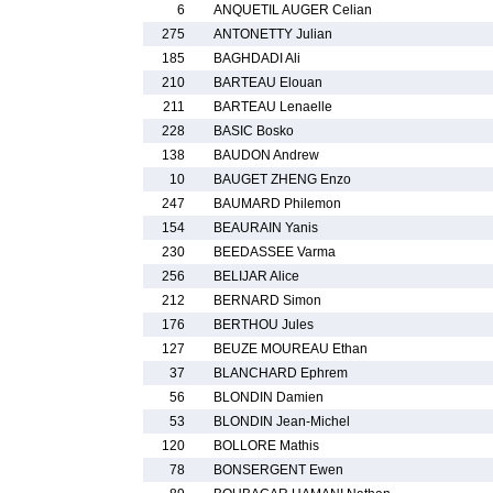
6
ANQUETIL AUGER Celian
275
ANTONETTY Julian
185
BAGHDADI Ali
210
BARTEAU Elouan
211
BARTEAU Lenaelle
228
BASIC Bosko
138
BAUDON Andrew
10
BAUGET ZHENG Enzo
247
BAUMARD Philemon
154
BEAURAIN Yanis
230
BEEDASSEE Varma
256
BELIJAR Alice
212
BERNARD Simon
176
BERTHOU Jules
127
BEUZE MOUREAU Ethan
37
BLANCHARD Ephrem
56
BLONDIN Damien
53
BLONDIN Jean-Michel
120
BOLLORE Mathis
78
BONSERGENT Ewen