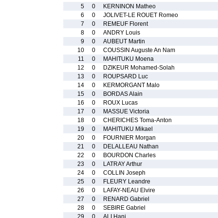
5
0
KERNINON Matheo
6
0
JOLIVET-LE ROUET Romeo
7
0
REMEUF Florent
8
0
ANDRY Louis
9
0
AUBEUT Martin
10
0
COUSSIN Auguste An Nam
11
0
MAHITUKU Moena
12
0
DZIKEUR Mohamed-Solah
13
0
ROUPSARD Luc
14
0
KERMORGANT Malo
15
0
BORDAS Alain
16
0
ROUX Lucas
17
0
MASSUE Victoria
18
0
CHERICHES Toma-Anton
19
0
MAHITUKU Mikael
20
0
FOURNIER Morgan
21
0
DELALLEAU Nathan
22
0
BOURDON Charles
23
0
LATRAY Arthur
24
0
COLLIN Joseph
25
0
FLEURY Leandre
26
0
LAFAY-NEAU Elvire
27
0
RENARD Gabriel
28
0
SEBIRE Gabriel
29
0
ALI Hani