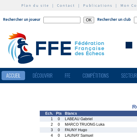
Plan du site
|
Contact
|
Publications
|
Mon C
Rechercher un joueur
Rechercher un club
ACCUEIL
DÉCOUVRIR
FFE
COMPÉTITIONS
SECTEU
R
Ech.
Pts
Blancs
1
0
LABEAU Gabriel
2
0
MARCO TRUONG Luka
3
0
FAUNY Hugo
4
0
LAUNAY Samuel