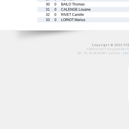
30
0
BAILO Thomas
31
0
CALENGE Louane
32
0
RIVET Camille
33
0
LORIOT Marius
Copyright © 2015 FFE
Fédération Française des 
tél :
01 39 44 65 80
| contact :
con