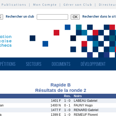
|
Publications
|
Mon Compte
|
Gérer son Club
|
Directeu
Rechercher un club
Rechercher dans le si
PÉTITIONS
SECTEURS
DOCUMENTS
DÉVELOPPEMENT
Rapide B
Résultats de la ronde 2
Res.
Noirs
1401 F
1 - 0
LABEAU Gabriel
an
1400 N
0 - 1
FAUNY Hugo
1477 F
1 - 0
RENARD Gabriel
a
1399 E
1 - 0
REMEUF Florent