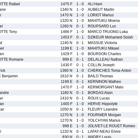
TTE Rafael
1475 F
1 - 0
ALI Hani
ane
1340 N
1 - 0
AUBEUT Martin
e
1470 N
1 - 0
LORIOT Marius
1320 N
1 - 0
MAHITUKU Moena
el
1260 N
0 - 1
ROUPSARD Luc
TTE Tony
1466 F
1 - 0
MARCO TRUONG Luka
1453 F
0 - 1
DZIKEUR Mohamed-Solah
d
1240 N
0 - 1
MASSUE Victoria
el
1199 E
1 - 0
MAHITUKU Mikael
ien
1429 F
1 - 0
BOURDON Charles
TTE Romane
999 E
0 - 1
DELALLEAU Nathan
1430 F
0 - 1
COLLIN Joseph
ick
1360 N
1 - 0
CHERICHES Toma-Anton
 Benjamin
1610 N
0 - 1
BAILO Thomas
1199 E
0 - 1
KERNINON Matheo
a
1470 F
1 - 0
KERMORGANT Malo
andre
1180 N
0 - 1
BORDAS Alain
an
1410 N
0 - 1
ROUX Lucas
an
1400 F
1 - 0
HERVE Hippolyte
ar
1050 N
0 - 1
FLEURY Leandre
1270 N
1 - 0
FOURNIER Morgan
1270 N
1 - 0
YOLCHYAN Marius
999 E
1 - 0
JOLIVET-LE ROUET Romeo
l
1220 N
0 - 1
LAFAY-NEAU Elvire
930 N
0 - 1
ANDRY Louis