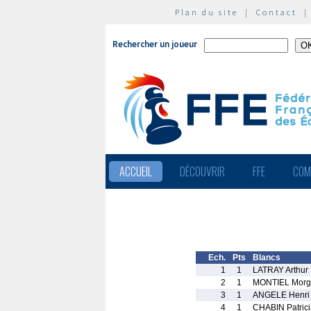
Plan du site
|
Contact
Rechercher un joueur
ACCUEIL
DÉCOUVRIR
FFE
COM
Ech.
Pts
Blancs
1
1
LATRAY Arthur
2
1
MONTIEL Morg
3
1
ANGELE Henri
4
1
CHABIN Patrici