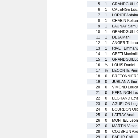
5
1
GRANDGUILLO
6
1
CALENGE Lou
7
1
LORIOT Antoin
8
1
CHABIN Kelian
9
1
LAUNAY Samu
10
1
GRANDGUILLO
11
1
DEJA Manil
12
1
ANGER Thibau
13
1
RIVET Emmanu
14
1
GBETI Maximil
15
1
GRANDGUILLO
16
½
LOUIS Daniel
17
½
LECONTE Pierr
18
0
BRETONNIERE
19
0
JUBLAN Arthur
20
0
VIMOND Louc
21
0
KERNINON Le
22
0
LEGRAND Eth
23
0
AGUELON Log
24
0
BOURDON Osc
25
0
LATRAY Anah
26
0
MONTIEL Leon
27
0
MARTIN Victor
28
0
COUBRUN Axe
29
0
BAEHR Cali