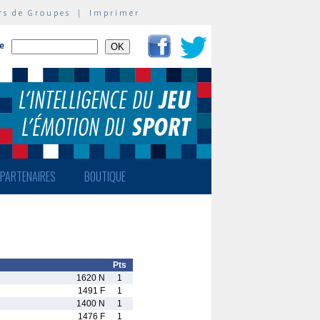
rs de Groupes
|
Imprimer
te
PARTENAIRES
BOUTIQUE
Pts
1620 N
1
1491 F
1
1400 N
1
1476 F
1