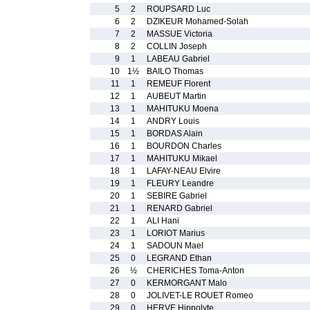
5
2
ROUPSARD Luc
6
2
DZIKEUR Mohamed-Solah
7
2
MASSUE Victoria
8
2
COLLIN Joseph
9
1
LABEAU Gabriel
10
1½
BAILO Thomas
11
1
REMEUF Florent
12
1
AUBEUT Martin
13
1
MAHITUKU Moena
14
1
ANDRY Louis
15
1
BORDAS Alain
16
1
BOURDON Charles
17
1
MAHITUKU Mikael
18
1
LAFAY-NEAU Elvire
19
1
FLEURY Leandre
20
1
SEBIRE Gabriel
21
1
RENARD Gabriel
22
1
ALI Hani
23
1
LORIOT Marius
24
1
SADOUN Mael
25
0
LEGRAND Ethan
26
½
CHERICHES Toma-Anton
27
0
KERMORGANT Malo
28
0
JOLIVET-LE ROUET Romeo
29
0
HERVE Hippolyte