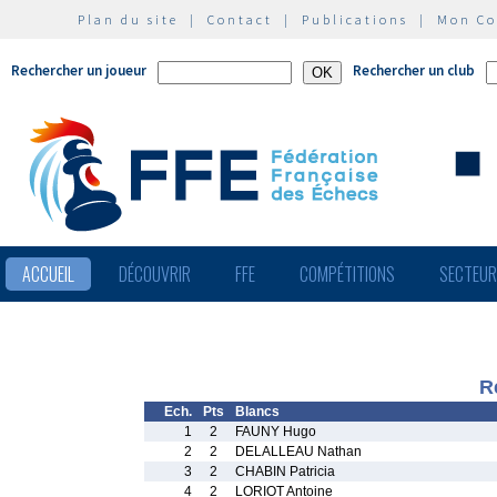
Plan du site
|
Contact
|
Publications
|
Mon C
Rechercher un joueur
Rechercher un club
ACCUEIL
DÉCOUVRIR
FFE
COMPÉTITIONS
SECTEU
R
Ech.
Pts
Blancs
1
2
FAUNY Hugo
2
2
DELALLEAU Nathan
3
2
CHABIN Patricia
4
2
LORIOT Antoine