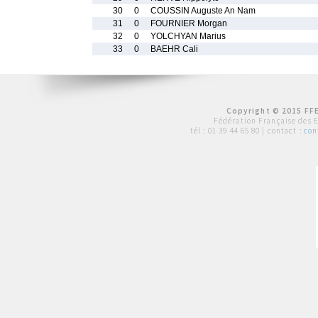
30
0
COUSSIN Auguste An Nam
31
0
FOURNIER Morgan
32
0
YOLCHYAN Marius
33
0
BAEHR Cali
Copyright © 2015 FFE
Fédération Française des 
tél :
01 39 44 65 80
| contact :
con