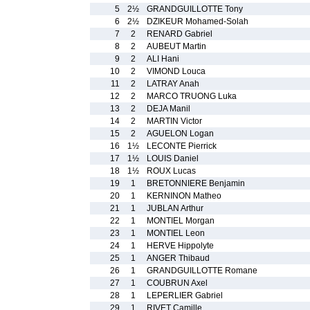
5
2½
GRANDGUILLOTTE Tony
6
2½
DZIKEUR Mohamed-Solah
7
2
RENARD Gabriel
8
2
AUBEUT Martin
9
2
ALI Hani
10
2
VIMOND Louca
11
2
LATRAY Anah
12
2
MARCO TRUONG Luka
13
2
DEJA Manil
14
2
MARTIN Victor
15
2
AGUELON Logan
16
1½
LECONTE Pierrick
17
1½
LOUIS Daniel
18
1½
ROUX Lucas
19
1
BRETONNIERE Benjamin
20
1
KERNINON Matheo
21
1
JUBLAN Arthur
22
1
MONTIEL Morgan
23
1
MONTIEL Leon
24
1
HERVE Hippolyte
25
1
ANGER Thibaud
26
1
GRANDGUILLOTTE Romane
27
1
COUBRUN Axel
28
1
LEPERLIER Gabriel
29
1
RIVET Camille