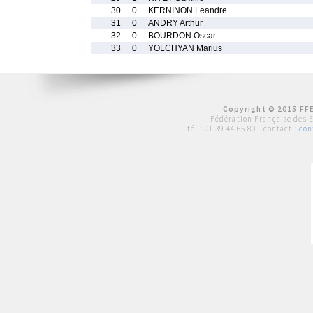
30
0
KERNINON Leandre
31
0
ANDRY Arthur
32
0
BOURDON Oscar
33
0
YOLCHYAN Marius
Copyright © 2015 FFE
Fédération Française des 
tél :
01 39 44 65 80
| contact :
con