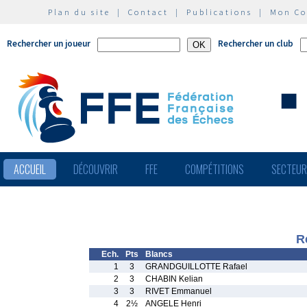
Plan du site
|
Contact
|
Publications
|
Mon C
Rechercher un joueur
Rechercher un club
ACCUEIL
DÉCOUVRIR
FFE
COMPÉTITIONS
SECTEU
R
Ech.
Pts
Blancs
1
3
GRANDGUILLOTTE Rafael
2
3
CHABIN Kelian
3
3
RIVET Emmanuel
4
2½
ANGELE Henri