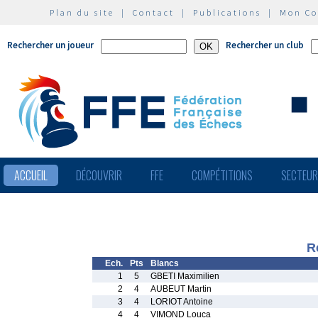
Plan du site
|
Contact
|
Publications
|
Mon C
Rechercher un joueur
Rechercher un club
ACCUEIL
DÉCOUVRIR
FFE
COMPÉTITIONS
SECTEU
R
Ech.
Pts
Blancs
1
5
GBETI Maximilien
2
4
AUBEUT Martin
3
4
LORIOT Antoine
4
4
VIMOND Louca