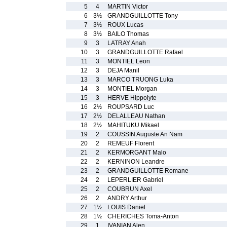
5
4
MARTIN Victor
6
3½
GRANDGUILLOTTE Tony
7
3½
ROUX Lucas
8
3½
BAILO Thomas
9
3
LATRAY Anah
10
3
GRANDGUILLOTTE Rafael
11
3
MONTIEL Leon
12
3
DEJA Manil
13
3
MARCO TRUONG Luka
14
3
MONTIEL Morgan
15
3
HERVE Hippolyte
16
2½
ROUPSARD Luc
17
2½
DELALLEAU Nathan
18
2½
MAHITUKU Mikael
19
2
COUSSIN Auguste An Nam
20
2
REMEUF Florent
21
2
KERMORGANT Malo
22
2
KERNINON Leandre
23
2
GRANDGUILLOTTE Romane
24
2
LEPERLIER Gabriel
25
2
COUBRUN Axel
26
2
ANDRY Arthur
27
1½
LOUIS Daniel
28
1½
CHERICHES Toma-Anton
29
1
IVANIAN Alen