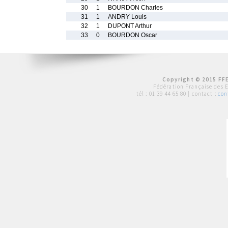
30
1
BOURDON Charles
31
1
ANDRY Louis
32
1
DUPONT Arthur
33
0
BOURDON Oscar
Copyright © 2015 FFE
Fédération Française des 
tél :
01 39 44 65 80
| contact :
con