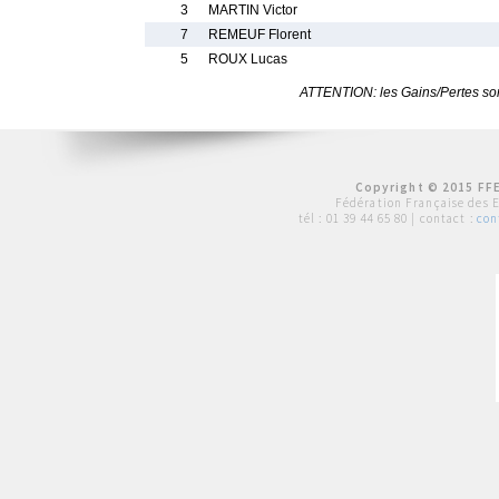
3
MARTIN Victor
7
REMEUF Florent
5
ROUX Lucas
ATTENTION: les Gains/Pertes sont
Copyright © 2015 FFE
Fédération Française des 
tél :
01 39 44 65 80
| contact :
con