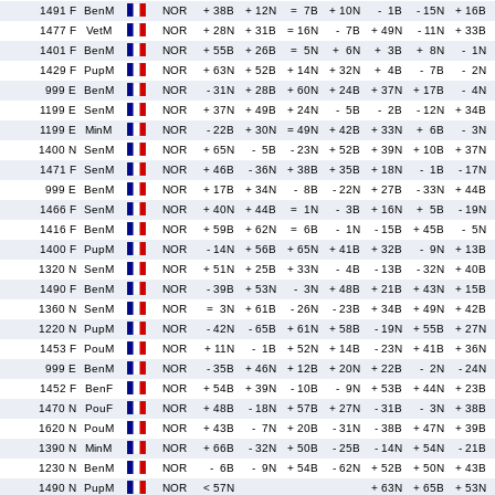
1491 F
BenM
NOR
+ 38B
+ 12N
= 7B
+ 10N
- 1B
- 15N
+ 16B
1477 F
VetM
NOR
+ 28N
+ 31B
= 16N
- 7B
+ 49N
- 11N
+ 33B
1401 F
BenM
NOR
+ 55B
+ 26B
= 5N
+ 6N
+ 3B
+ 8N
- 1N
1429 F
PupM
NOR
+ 63N
+ 52B
+ 14N
+ 32N
+ 4B
- 7B
- 2N
999 E
BenM
NOR
- 31N
+ 28B
+ 60N
+ 24B
+ 37N
+ 17B
- 4N
1199 E
SenM
NOR
+ 37N
+ 49B
+ 24N
- 5B
- 2B
- 12N
+ 34B
1199 E
MinM
NOR
- 22B
+ 30N
= 49N
+ 42B
+ 33N
+ 6B
- 3N
1400 N
SenM
NOR
+ 65N
- 5B
- 23N
+ 52B
+ 39N
+ 10B
+ 37N
1471 F
SenM
NOR
+ 46B
- 36N
+ 38B
+ 35B
+ 18N
- 1B
- 17N
999 E
BenM
NOR
+ 17B
+ 34N
- 8B
- 22N
+ 27B
- 33N
+ 44B
1466 F
SenM
NOR
+ 40N
+ 44B
= 1N
- 3B
+ 16N
+ 5B
- 19N
1416 F
BenM
NOR
+ 59B
+ 62N
= 6B
- 1N
- 15B
+ 45B
- 5N
1400 F
PupM
NOR
- 14N
+ 56B
+ 65N
+ 41B
+ 32B
- 9N
+ 13B
1320 N
SenM
NOR
+ 51N
+ 25B
+ 33N
- 4B
- 13B
- 32N
+ 40B
1490 F
BenM
NOR
- 39B
+ 53N
- 3N
+ 48B
+ 21B
+ 43N
+ 15B
1360 N
SenM
NOR
= 3N
+ 61B
- 26N
- 23B
+ 34B
+ 49N
+ 42B
1220 N
PupM
NOR
- 42N
- 65B
+ 61N
+ 58B
- 19N
+ 55B
+ 27N
1453 F
PouM
NOR
+ 11N
- 1B
+ 52N
+ 14B
- 23N
+ 41B
+ 36N
999 E
BenM
NOR
- 35B
+ 46N
+ 12B
+ 20N
+ 22B
- 2N
- 24N
1452 F
BenF
NOR
+ 54B
+ 39N
- 10B
- 9N
+ 53B
+ 44N
+ 23B
1470 N
PouF
NOR
+ 48B
- 18N
+ 57B
+ 27N
- 31B
- 3N
+ 38B
1620 N
PouM
NOR
+ 43B
- 7N
+ 20B
- 31N
- 38B
+ 47N
+ 39B
1390 N
MinM
NOR
+ 66B
- 32N
+ 50B
- 25B
- 14N
+ 54N
- 21B
1230 N
BenM
NOR
- 6B
- 9N
+ 54B
- 62N
+ 52B
+ 50N
+ 43B
1490 N
PupM
NOR
< 57N
+ 63N
+ 65B
+ 53N