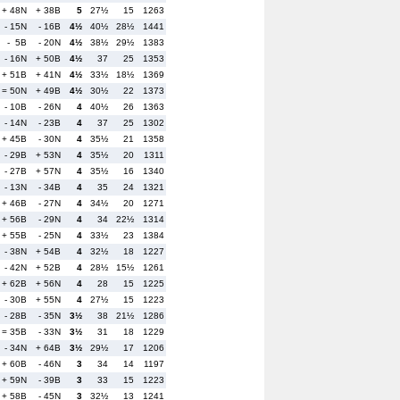
+ 48N
+ 38B
5
27½
15
1263
- 15N
- 16B
4½
40½
28½
1441
- 5B
- 20N
4½
38½
29½
1383
- 16N
+ 50B
4½
37
25
1353
+ 51B
+ 41N
4½
33½
18½
1369
= 50N
+ 49B
4½
30½
22
1373
- 10B
- 26N
4
40½
26
1363
- 14N
- 23B
4
37
25
1302
+ 45B
- 30N
4
35½
21
1358
- 29B
+ 53N
4
35½
20
1311
- 27B
+ 57N
4
35½
16
1340
- 13N
- 34B
4
35
24
1321
+ 46B
- 27N
4
34½
20
1271
+ 56B
- 29N
4
34
22½
1314
+ 55B
- 25N
4
33½
23
1384
- 38N
+ 54B
4
32½
18
1227
- 42N
+ 52B
4
28½
15½
1261
+ 62B
+ 56N
4
28
15
1225
- 30B
+ 55N
4
27½
15
1223
- 28B
- 35N
3½
38
21½
1286
= 35B
- 33N
3½
31
18
1229
- 34N
+ 64B
3½
29½
17
1206
+ 60B
- 46N
3
34
14
1197
+ 59N
- 39B
3
33
15
1223
+ 58B
- 45N
3
32½
13
1241