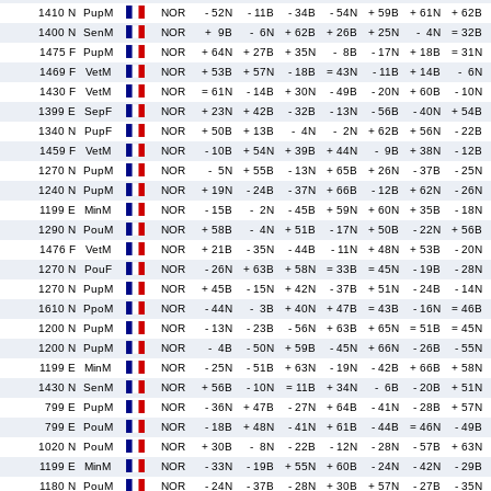
1410 N
PupM
NOR
- 52N
- 11B
- 34B
- 54N
+ 59B
+ 61N
+ 62B
1400 N
SenM
NOR
+ 9B
- 6N
+ 62B
+ 26B
+ 25N
- 4N
= 32B
1475 F
PupM
NOR
+ 64N
+ 27B
+ 35N
- 8B
- 17N
+ 18B
= 31N
1469 F
VetM
NOR
+ 53B
+ 57N
- 18B
= 43N
- 11B
+ 14B
- 6N
1430 F
VetM
NOR
= 61N
- 14B
+ 30N
- 49B
- 20N
+ 60B
- 10N
1399 E
SepF
NOR
+ 23N
+ 42B
- 32B
- 13N
- 56B
- 40N
+ 54B
1340 N
PupF
NOR
+ 50B
+ 13B
- 4N
- 2N
+ 62B
+ 56N
- 22B
1459 F
VetM
NOR
- 10B
+ 54N
+ 39B
+ 44N
- 9B
+ 38N
- 12B
1270 N
PupM
NOR
- 5N
+ 55B
- 13N
+ 65B
+ 26N
- 37B
- 25N
1240 N
PupM
NOR
+ 19N
- 24B
- 37N
+ 66B
- 12B
+ 62N
- 26N
1199 E
MinM
NOR
- 15B
- 2N
- 45B
+ 59N
+ 60N
+ 35B
- 18N
1290 N
PouM
NOR
+ 58B
- 4N
+ 51B
- 17N
+ 50B
- 22N
+ 56B
1476 F
VetM
NOR
+ 21B
- 35N
- 44B
- 11N
+ 48N
+ 53B
- 20N
1270 N
PouF
NOR
- 26N
+ 63B
+ 58N
= 33B
= 45N
- 19B
- 28N
1270 N
PupM
NOR
+ 45B
- 15N
+ 42N
- 37B
+ 51N
- 24B
- 14N
1610 N
PpoM
NOR
- 44N
- 3B
+ 40N
+ 47B
= 43B
- 16N
= 46B
1200 N
PupM
NOR
- 13N
- 23B
- 56N
+ 63B
+ 65N
= 51B
= 45N
1200 N
PupM
NOR
- 4B
- 50N
+ 59B
- 45N
+ 66N
- 26B
- 55N
1199 E
MinM
NOR
- 25N
- 51B
+ 63N
- 19N
- 42B
+ 66B
+ 58N
1430 N
SenM
NOR
+ 56B
- 10N
= 11B
+ 34N
- 6B
- 20B
+ 51N
799 E
PupM
NOR
- 36N
+ 47B
- 27N
+ 64B
- 41N
- 28B
+ 57N
799 E
PouM
NOR
- 18B
+ 48N
- 41N
+ 61B
- 44B
= 46N
- 49B
1020 N
PouM
NOR
+ 30B
- 8N
- 22B
- 12N
- 28N
- 57B
+ 63N
1199 E
MinM
NOR
- 33N
- 19B
+ 55N
+ 60B
- 24N
- 42N
- 29B
1180 N
PouM
NOR
- 24N
- 37B
- 28N
+ 30B
+ 57N
- 27B
- 35N