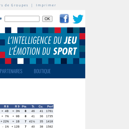
rs de Groupes
|
Imprimer
te
PARTENAIRES
BOUTIQUE
R 8
R 9
Pts
Tr.
Cu.
Perf
+ 4B
= 3N
8
46
41
1761
+ 7N
+ 9B
8
41
36
1735
+ 22N
= 1B
7
41½
35
1418
- 1N
+ 12B
7
40
38
1582