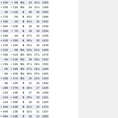
+ 32N
+ 8B
6½
43
32½
1585
+ 20B
+ 15N
6½
38
31½
1568
- 2B
= 11B
6
48
36
1500
+ 17B
- 5N
6
43½
37
1486
+ 19B
- 2N
6
40½
32
1541
+ 36N
+ 22B
6
39
30
1558
+ 26B
= 7N
6
39
29
1540
+ 24B
- 4N
6
37½
29
1458
+ 41B
+ 28N
6
36½
30
1452
+ 37B
+ 24N
6
35½
28
1539
+ 31B
- 6B
5½
43½
31½
1460
+ 33B
+ 31N
5½
39½
27½
1479
- 8N
= 21B
5½
38
29½
1402
+ 23N
= 19N
5½
37½
29½
1530
- 9N
= 18B
5½
37½
26½
1360
- 6N
+ 32B
5½
36½
25½
1465
+ 25B
= 17N
5½
30
22½
1353
- 3B
- 10N
5
42
29
1364
- 18B
+ 37N
5
39½
27
1435
- 12N
- 14B
5
37
29
1369
- 21N
+ 44B
5
35½
26
1321
- 11N
+ 36B
5
34
24
1365
+ 40N
+ 42B
5
32½
23
1373
+ 49N
- 13B
5
32½
21
1357
+ 39N
+ 43B
5
28
15
1850