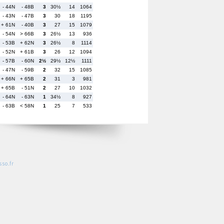
- 44N
- 48B
3
30½
14
1064
- 43N
- 47B
3
30
18
1195
+ 61N
- 40B
3
27
15
1079
- 54N
> 66B
3
26½
13
936
- 53B
+ 62N
3
26½
8
1114
- 52N
+ 61B
3
26
12
1094
- 57B
- 60N
2½
29½
12½
1111
- 47N
- 59B
2
32
15
1085
+ 66N
+ 65B
2
31
3
981
+ 65B
- 51N
2
27
10
1032
- 64N
- 63N
1
34½
8
927
- 63B
< 58N
1
25
7
533
so.fr