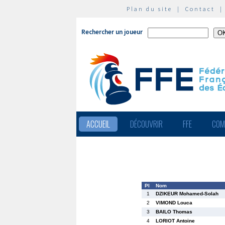
Plan du site
|
Contact
Rechercher un joueur
ACCUEIL
DÉCOUVRIR
FFE
COM
Pl
Nom
1
DZIKEUR Mohamed-Solah
2
VIMOND Louca
3
BAILO Thomas
4
LORIOT Antoine