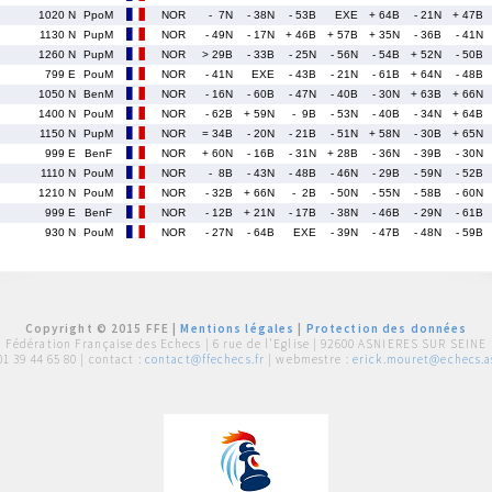
1020 N
PpoM
NOR
- 7N
- 38N
- 53B
EXE
+ 64B
- 21N
+ 47B
1130 N
PupM
NOR
- 49N
- 17N
+ 46B
+ 57B
+ 35N
- 36B
- 41N
1260 N
PupM
NOR
> 29B
- 33B
- 25N
- 56N
- 54B
+ 52N
- 50B
799 E
PouM
NOR
- 41N
EXE
- 43B
- 21N
- 61B
+ 64N
- 48B
1050 N
BenM
NOR
- 16N
- 60B
- 47N
- 40B
- 30N
+ 63B
+ 66N
1400 N
PouM
NOR
- 62B
+ 59N
- 9B
- 53N
- 40B
- 34N
+ 64B
1150 N
PupM
NOR
= 34B
- 20N
- 21B
- 51N
+ 58N
- 30B
+ 65N
999 E
BenF
NOR
+ 60N
- 16B
- 31N
+ 28B
- 36N
- 39B
- 30N
1110 N
PouM
NOR
- 8B
- 43N
- 48B
- 46N
- 29B
- 59N
- 52B
1210 N
PouM
NOR
- 32B
+ 66N
- 2B
- 50N
- 55N
- 58B
- 60N
999 E
BenF
NOR
- 12B
+ 21N
- 17B
- 38N
- 46B
- 29N
- 61B
930 N
PouM
NOR
- 27N
- 64B
EXE
- 39N
- 47B
- 48N
- 59B
Copyright © 2015 FFE |
Mentions légales
|
Protection des données
Fédération Française des Echecs |
6 rue de l'Eglise | 92600 ASNIERES SUR SEINE
01 39 44 65 80
| contact :
contact@ffechecs.fr
| webmestre :
erick.mouret@echecs.as