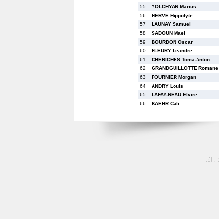
55
YOLCHYAN Marius
56
HERVE Hippolyte
57
LAUNAY Samuel
58
SADOUN Mael
59
BOURDON Oscar
60
FLEURY Leandre
61
CHERICHES Toma-Anton
62
GRANDGUILLOTTE Romane
63
FOURNIER Morgan
64
ANDRY Louis
65
LAFAY-NEAU Elvire
66
BAEHR Cali
tél :