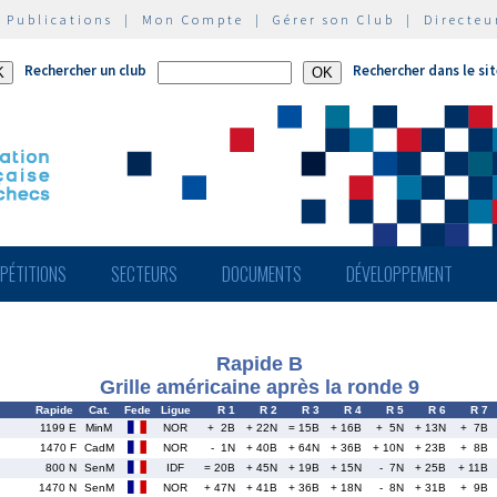
|
Publications
|
Mon Compte
|
Gérer son Club
|
Directeu
Rechercher un club
Rechercher dans le si
PÉTITIONS
SECTEURS
DOCUMENTS
DÉVELOPPEMENT
Rapide B
Grille américaine après la ronde 9
Rapide
Cat.
Fede
Ligue
R 1
R 2
R 3
R 4
R 5
R 6
R 7
1199 E
MinM
NOR
+ 2B
+ 22N
= 15B
+ 16B
+ 5N
+ 13N
+ 7B
1470 F
CadM
NOR
- 1N
+ 40B
+ 64N
+ 36B
+ 10N
+ 23B
+ 8B
800 N
SenM
IDF
= 20B
+ 45N
+ 19B
+ 15N
- 7N
+ 25B
+ 11B
1470 N
SenM
NOR
+ 47N
+ 41B
+ 36B
+ 18N
- 8N
+ 31B
+ 9B