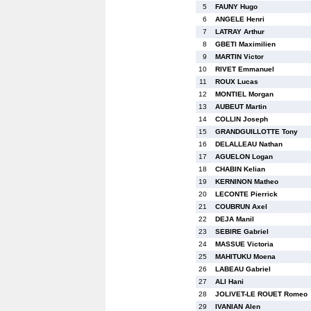
5
FAUNY Hugo
6
ANGELE Henri
7
LATRAY Arthur
8
GBETI Maximilien
9
MARTIN Victor
10
RIVET Emmanuel
11
ROUX Lucas
12
MONTIEL Morgan
13
AUBEUT Martin
14
COLLIN Joseph
15
GRANDGUILLOTTE Tony
16
DELALLEAU Nathan
17
AGUELON Logan
18
CHABIN Kelian
19
KERNINON Matheo
20
LECONTE Pierrick
21
COUBRUN Axel
22
DEJA Manil
23
SEBIRE Gabriel
24
MASSUE Victoria
25
MAHITUKU Moena
26
LABEAU Gabriel
27
ALI Hani
28
JOLIVET-LE ROUET Romeo
29
IVANIAN Alen