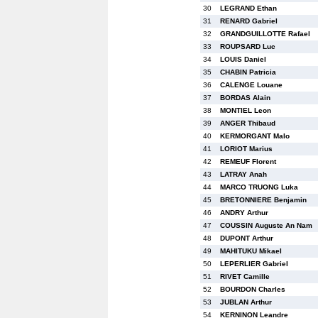
30
LEGRAND Ethan
31
RENARD Gabriel
32
GRANDGUILLOTTE Rafael
33
ROUPSARD Luc
34
LOUIS Daniel
35
CHABIN Patricia
36
CALENGE Louane
37
BORDAS Alain
38
MONTIEL Leon
39
ANGER Thibaud
40
KERMORGANT Malo
41
LORIOT Marius
42
REMEUF Florent
43
LATRAY Anah
44
MARCO TRUONG Luka
45
BRETONNIERE Benjamin
46
ANDRY Arthur
47
COUSSIN Auguste An Nam
48
DUPONT Arthur
49
MAHITUKU Mikael
50
LEPERLIER Gabriel
51
RIVET Camille
52
BOURDON Charles
53
JUBLAN Arthur
54
KERNINON Leandre