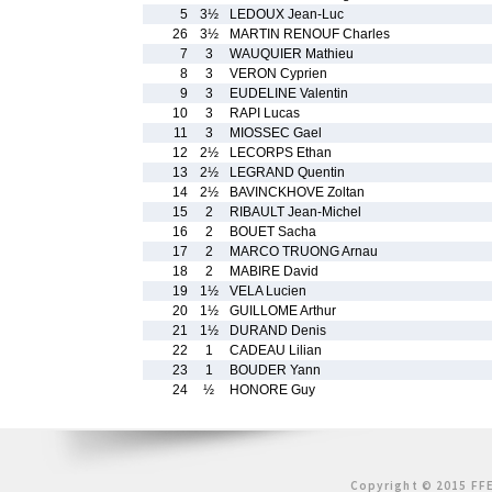
5
3½
LEDOUX Jean-Luc
26
3½
MARTIN RENOUF Charles
7
3
WAUQUIER Mathieu
8
3
VERON Cyprien
9
3
EUDELINE Valentin
10
3
RAPI Lucas
11
3
MIOSSEC Gael
12
2½
LECORPS Ethan
13
2½
LEGRAND Quentin
14
2½
BAVINCKHOVE Zoltan
15
2
RIBAULT Jean-Michel
16
2
BOUET Sacha
17
2
MARCO TRUONG Arnau
18
2
MABIRE David
19
1½
VELA Lucien
20
1½
GUILLOME Arthur
21
1½
DURAND Denis
22
1
CADEAU Lilian
23
1
BOUDER Yann
24
½
HONORE Guy
Copyright © 2015 FFE