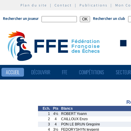
Plan du site
|
Contact
|
Publications
|
Mon C
Rechercher un joueur
Rechercher un club
ACCUEIL
DÉCOUVRIR
FFE
COMPÉTITIONS
SECTEU
R
Ech.
Pts
Blancs
1
4½
ROBERT Yoann
2
4
CAILLOUX Enzo
3
4
PON LE BRUN Gregoire
4
3½
FEDORYSHYN Ievgenii