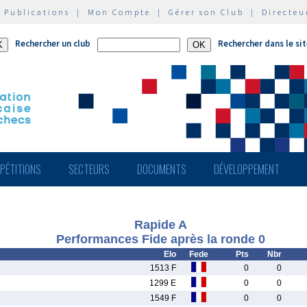
|
Publications
|
Mon Compte
|
Gérer son Club
|
Directeu
Rechercher un club
Rechercher dans le si
PÉTITIONS
SECTEURS
DOCUMENTS
DÉVELOPPEMENT
Rapide A
Performances Fide après la ronde 0
Elo
Fede
Pts
Nbr
1513 F
0
0
1299 E
0
0
1549 F
0
0