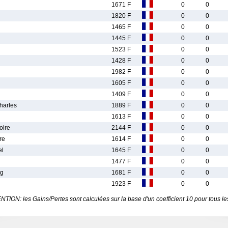
1671 F
0
0
1820 F
0
0
1465 F
0
0
1445 F
0
0
1523 F
0
0
1428 F
0
0
1982 F
0
0
1605 F
0
0
1409 F
0
0
arles
1889 F
0
0
1613 F
0
0
oire
2144 F
0
0
re
1614 F
0
0
el
1645 F
0
0
1477 F
0
0
eg
1681 F
0
0
1923 F
0
0
TION: les Gains/Pertes sont calculées sur la base d'un coefficient 10 pour tous le