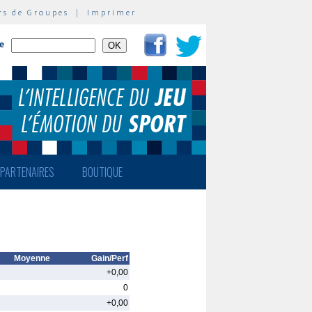
rs de Groupes
|
Imprimer
te
PARTENAIRES
BOUTIQUE
Moyenne
Gain/Perf
+0,00
0
+0,00