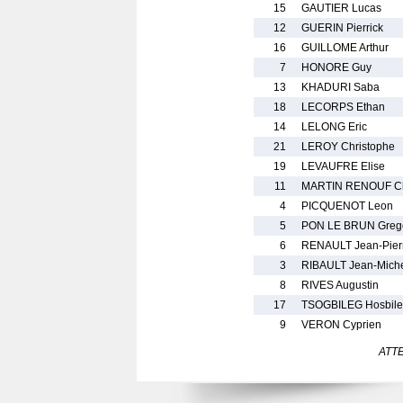
15
GAUTIER Lucas
12
GUERIN Pierrick
16
GUILLOME Arthur
7
HONORE Guy
13
KHADURI Saba
18
LECORPS Ethan
14
LELONG Eric
21
LEROY Christophe
19
LEVAUFRE Elise
11
MARTIN RENOUF Ch
4
PICQUENOT Leon
5
PON LE BRUN Greg
6
RENAULT Jean-Pier
3
RIBAULT Jean-Mich
8
RIVES Augustin
17
TSOGBILEG Hosbil
9
VERON Cyprien
ATTEN