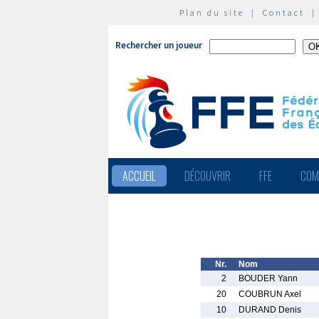
Plan du site
|
Contact
Rechercher un joueur
ACCUEIL
DÉCOUVRIR
FFE
COM
Nr.
Nom
2
BOUDER Yann
20
COUBRUN Axel
10
DURAND Denis